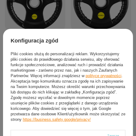
Talerz Olimpijski Ogumowany
Talerz Olimpijski Ogumowany
Konfiguracja zgód
Żeliwny Obciążenie Na Gryf Sztangę
Żeliwny Obciążenie Na Gryf Sztangę
HMS 15 kg
HMS 10 kg
Pliki cookies służą do personalizacji reklam. Wykorzystujemy
210,24 zł
143,04 zł
/
szt.
/
szt.
pliki cookies do prawidłowego działania serwisu, aby oferować
funkcje społecznościowe, analizować ruch i prowadzić działania
marketingowe - zarówno przez nas, jak i naszych Zaufanych
Partnerów. Więcej informacji znajdziesz w
polityce prywatności
.
Akceptacja tego komunikatu oznacza zgodę na ich zapisywanie
na Twoim komputerze. Możesz określić warunki przechowywania
lub dostępu do nich klikając w zakładkę „Konfiguracja zgód”.
Zgodę możesz wycofać w dowolnym momencie poprzez
usunięcie plików cookies z przeglądarki z danego urządzenia
końcowego. Aby dowiedzieć się więcej o tym, jak Google
przetwarza dane osobowe Klient/użytkownik może skorzystać ze
strony
https://business.safety.google/privacy/
Zawsze