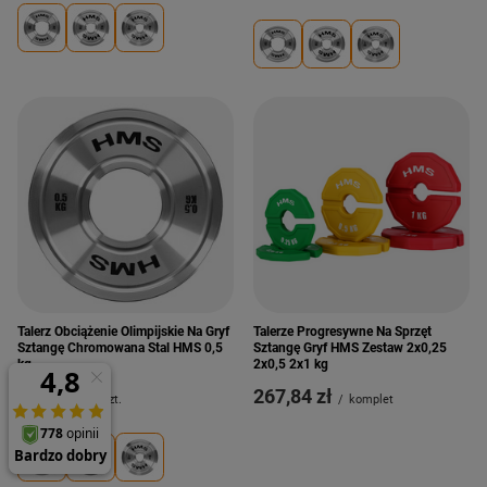
Talerz Obciążenie Olimpijskie Na Gryf
Talerze Progresywne Na Sprzęt
Sztangę Chromowana Stal HMS 0,5
Sztangę Gryf HMS Zestaw 2x0,25
kg
2x0,5 2x1 kg
43,20 zł
267,84 zł
/
szt.
/
komplet