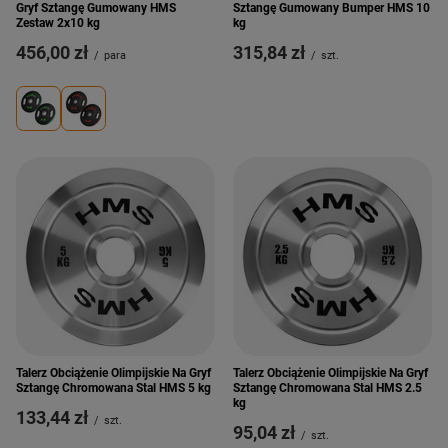
Gryf Sztangę Gumowany HMS
Sztangę Gumowany Bumper HMS 10
Zestaw 2x10 kg
kg
456,00 zł
315,84 zł
/
para
/
szt.
Talerz Obciążenie Olimpijskie Na Gryf
Talerz Obciążenie Olimpijskie Na Gryf
Sztangę Chromowana Stal HMS 5 kg
Sztangę Chromowana Stal HMS 2.5
kg
133,44 zł
/
szt.
95,04 zł
/
szt.