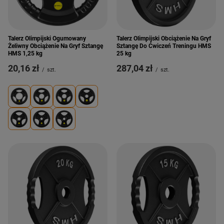
Talerz Olimpijski Ogumowany
Talerz Olimpijski Obciążenie Na Gryf
Żeliwny Obciążenie Na Gryf Sztangę
Sztangę Do Ćwiczeń Treningu HMS
HMS 1,25 kg
25 kg
20,16 zł
287,04 zł
/
szt.
/
szt.