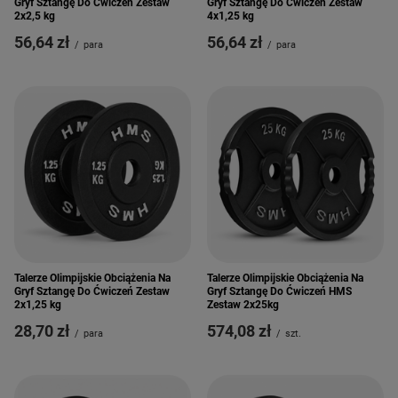
Gryf Sztangę Do Ćwiczeń Zestaw
Gryf Sztangę Do Ćwiczeń Zestaw
2x2,5 kg
4x1,25 kg
56,64 zł
56,64 zł
/
para
/
para
Talerze Olimpijskie Obciążenia Na
Talerze Olimpijskie Obciążenia Na
Gryf Sztangę Do Ćwiczeń Zestaw
Gryf Sztangę Do Ćwiczeń HMS
2x1,25 kg
Zestaw 2x25kg
28,70 zł
574,08 zł
/
para
/
szt.