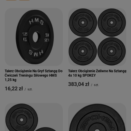
Talerz Obciążenie Na Gryf Sztangę Do
Talerz Obciążenie Żeliwne Na Sztangę
Ćwiczeń Treningu Siłowego HMS
4x 10 kg SPOKEY
1,25 kg
383,04 zł
/
szt.
16,22 zł
/
szt.