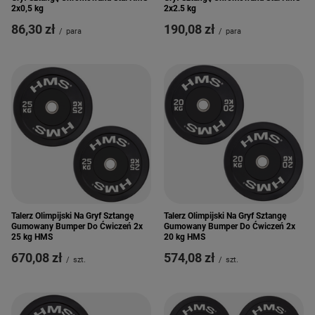
2x0,5 kg
2x2.5 kg
86,30 zł
190,08 zł
/
para
/
para
Talerz Olimpijski Na Gryf Sztangę
Talerz Olimpijski Na Gryf Sztangę
Gumowany Bumper Do Ćwiczeń 2x
Gumowany Bumper Do Ćwiczeń 2x
25 kg HMS
20 kg HMS
670,08 zł
574,08 zł
/
szt.
/
szt.