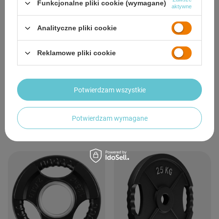
Funkcjonalne pliki cookie (wymagane)
aktywne
Analityczne pliki cookie
Talerz Olimpijski Ogumowany
Talerz Olimpijski Ogumowany
Reklamowe pliki cookie
Żeliwny Obciążenie Na Gryf Sztangę
Żeliwny Obciążenie Na Gryf Sztangę
HMS 5 kg
HMS 2,5 kg
72,00 zł
37,44 zł
/
szt.
/
szt.
Potwierdzam wszystkie
Potwierdzam wymagane