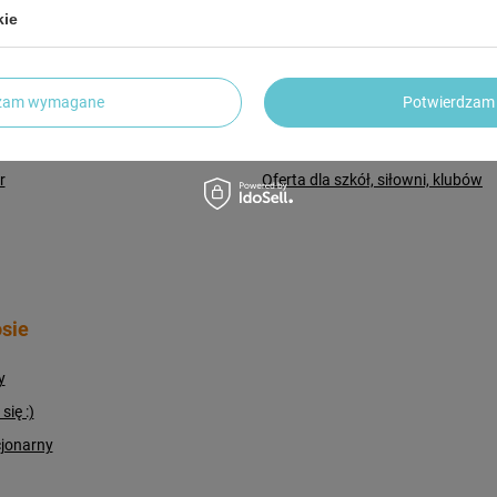
Pomysł na prezent
kie
upowe
Regulamin
upionych produktów
Polityka prywatności
dzam wymagane
Potwierdzam 
ransakcji
Dostawa i płatność
ty
Odstąpienie od umowy
r
Oferta dla szkół, siłowni, klubów
sie
y
ię :)
cjonarny