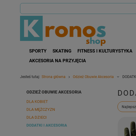
SPORTY
SKATING
FITNESS I KULTURYSTYKA
AKCESORIA NA PRZYJĘCIA
Jesteś tutaj:
Strona główna
Odzież Obuwie Akcesoria
DODATKI
DOD
ODZIEŻ OBUWIE AKCESORIA
DLA KOBIET
Zmień s
Najlepsz
DLA MĘŻCZYZN
DLA DZIECI
DODATKI I AKCESORIA