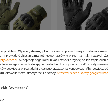
elone Rękawice Taktyczne Ochronne
NILS Czarne Rękawice Taktyczne Oc
izacji reklam. Wykorzystujemy pliki cookies do prawidłowego działania serwis
owe Survivalowe
Kampingowe Survivalowe
ch i prowadzić działania marketingowe - zarówno przez nas, jak i naszych Z
 zł
47,04 zł
e prywatności
. Akceptacja tego komunikatu oznacza zgodę na ich zapisywan
/
szt.
/
szt.
a lub dostępu do nich klikając w zakładkę „Konfiguracja zgód”. Zgodę może
ków cookies z przeglądarki z danego urządzenia końcowego. Aby dowiedzieć 
t/użytkownik może skorzystać ze strony
https://business.safety.google/priva
cookie (wymagane)
Przydatne informacje
kie
j się
Producenci