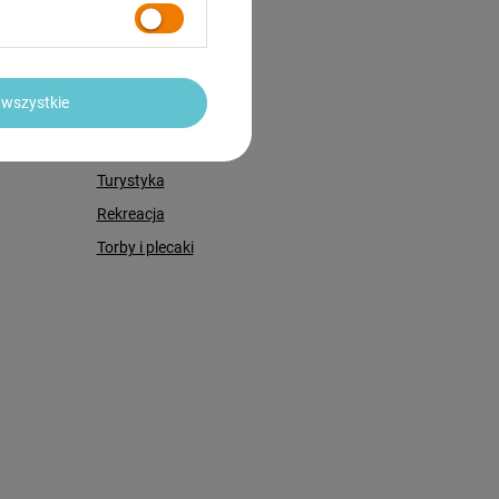
Deskorolki
Rolki i wrotki
Hulajnogi
wszystkie
Sprzęt Fitness
Sprzęt siłowy
Turystyka
Rekreacja
Torby i plecaki