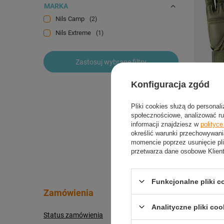
MARKA
Nils Camp
2
Nils Extreme
1
Zastosuj wybrane filtry
Konfiguracja zgód
NILS Zi
Pliki cookies służą do personal
Kamping
społecznościowe, analizować ru
47,04
informacji znajdziesz w
polityc
określić warunki przechowywani
momencie poprzez usunięcie pli
przetwarza dane osobowe Klien
Funkcjonalne pliki 
Zamówienia
Konto
Analityczne pliki coo
Status zamówienia
Zarejestru