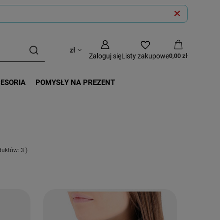
zł
Zaloguj się
Listy zakupowe
0,00 zł
CESORIA
POMYSŁY NA PREZENT
oduktów:
3
)