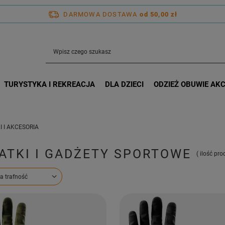
DARMOWA DOSTAWA
od 50,00 zł
TURYSTYKA I REKREACJA
DLA DZIECI
ODZIEŻ OBUWIE AK
 I AKCESORIA
ATKI I GADŻETY SPORTOWE
( ilość pr
ortowanie
a trafność