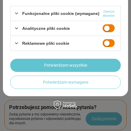
Darmowa dostawa do paczkomatu lub punktu
odbioru
Zawsze
Funkcjonalne pliki cookie (wymagane)
aktywne
Smile - dostawy ze sklepów internetowych przy zamówieniu od
50,00 zł
są za
darmo
Więcej informacji.
Analityczne pliki cookie
OPIS
Reklamowe pliki cookie
SZCZEGÓŁOWE DANE
Potwierdzam wszystkie
GWARANCJA
Potwierdzam wymagane
OPINIE
(0)
Potrzebujesz pomocy? Masz pytania?
Zadaj pytanie a my odpowiemy niezwłocznie,
Zadaj pytanie
najciekawsze pytania i odpowiedzi publikując
dla innych.