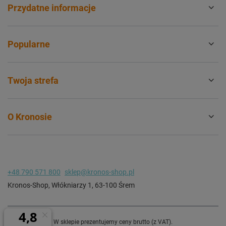
Przydatne informacje
Popularne
Twoja strefa
O Kronosie
+48 790 571 800
sklep@kronos-shop.pl
Kronos-Shop
,
Włókniarzy 1
,
63-100
Śrem
W sklepie prezentujemy ceny brutto (z VAT).