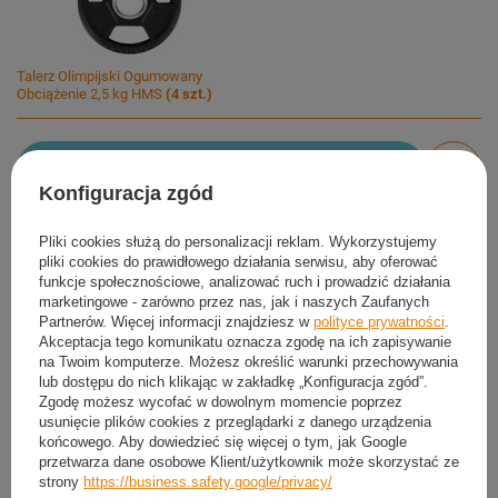
Talerz Olimpijski Ogumowany
Obciążenie 2,5 kg HMS
(
4
szt.)
Dodaj do koszyka
Konfiguracja zgód
Możesz kupić także poprzez:
Pliki cookies służą do personalizacji reklam. Wykorzystujemy
pliki cookies do prawidłowego działania serwisu, aby oferować
funkcje społecznościowe, analizować ruch i prowadzić działania
marketingowe - zarówno przez nas, jak i naszych Zaufanych
Produkt dostępny
Wysyłka
dzisiaj
Partnerów. Więcej informacji znajdziesz w
polityce prywatności
.
Akceptacja tego komunikatu oznacza zgodę na ich zapisywanie
Darmowa i szybka dostawa
na Twoim komputerze. Możesz określić warunki przechowywania
30
dni na łatwy zwrot
lub dostępu do nich klikając w zakładkę „Konfiguracja zgód”.
Zgodę możesz wycofać w dowolnym momencie poprzez
Sprawdź, w którym sklepie obejrzysz i kupisz od ręki
usunięcie plików cookies z przeglądarki z danego urządzenia
Bezpieczne zakupy
końcowego. Aby dowiedzieć się więcej o tym, jak Google
przetwarza dane osobowe Klient/użytkownik może skorzystać ze
strony
https://business.safety.google/privacy/