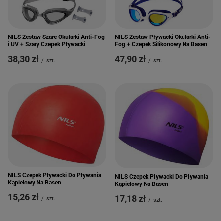
NILS Zestaw Szare Okularki Anti-Fog
NILS Zestaw Pływacki Okularki Anti-
i UV + Szary Czepek Pływacki
Fog + Czepek Silikonowy Na Basen
38,30 zł
47,90 zł
/
szt.
/
szt.
NILS Czepek Pływacki Do Pływania
NILS Czepek Pływacki Do Pływania
Kąpielowy Na Basen
Kąpielowy Na Basen
15,26 zł
17,18 zł
/
szt.
/
szt.