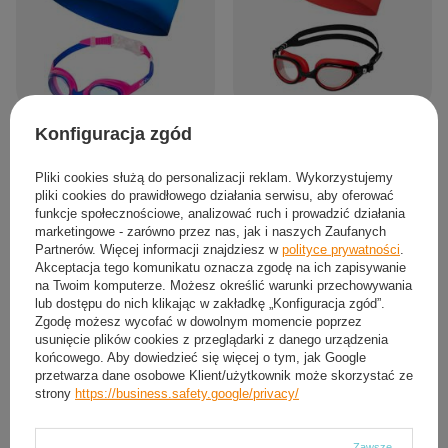
NILS Zestaw Czarno-Czerwone
NILS Zestaw Różowo-Niebieskie
Konfiguracja zgód
Okularki + Czerwony Czepek
Okularki + Wielokolorowy Czepek
Pływacki
Pływacki
Pliki cookies służą do personalizacji reklam. Wykorzystujemy
46,94 zł
37,44 zł
/
szt.
/
szt.
pliki cookies do prawidłowego działania serwisu, aby oferować
funkcje społecznościowe, analizować ruch i prowadzić działania
marketingowe - zarówno przez nas, jak i naszych Zaufanych
Partnerów. Więcej informacji znajdziesz w
polityce prywatności
.
Akceptacja tego komunikatu oznacza zgodę na ich zapisywanie
na Twoim komputerze. Możesz określić warunki przechowywania
lub dostępu do nich klikając w zakładkę „Konfiguracja zgód”.
Zgodę możesz wycofać w dowolnym momencie poprzez
usunięcie plików cookies z przeglądarki z danego urządzenia
końcowego. Aby dowiedzieć się więcej o tym, jak Google
przetwarza dane osobowe Klient/użytkownik może skorzystać ze
strony
https://business.safety.google/privacy/
Zawsze