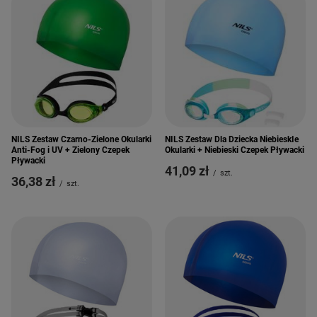
NILS Zestaw Dla Dziecka NiebieskIe
NILS Zestaw Czarno-Zielone Okularki
Okularki + Niebieski Czepek Pływacki
Anti-Fog i UV + Zielony Czepek
Pływacki
41,09 zł
/
szt.
36,38 zł
/
szt.