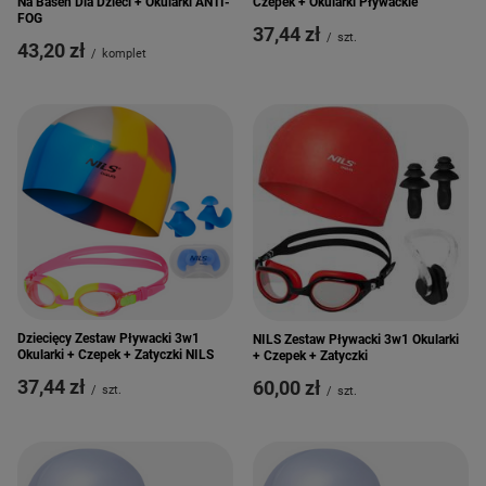
Na Basen Dla Dzieci + Okularki ANTI-
Czepek + Okularki Pływackie
FOG
37,44 zł
/
szt.
43,20 zł
/
komplet
Dziecięcy Zestaw Pływacki 3w1
NILS Zestaw Pływacki 3w1 Okularki
Okularki + Czepek + Zatyczki NILS
+ Czepek + Zatyczki
37,44 zł
60,00 zł
/
szt.
/
szt.