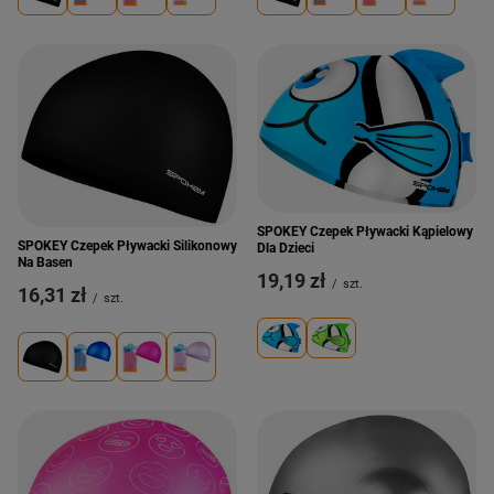
SPOKEY Czepek Pływacki Kąpielowy
SPOKEY Czepek Pływacki Silikonowy
Dla Dzieci
Na Basen
19,19 zł
/
szt.
16,31 zł
/
szt.