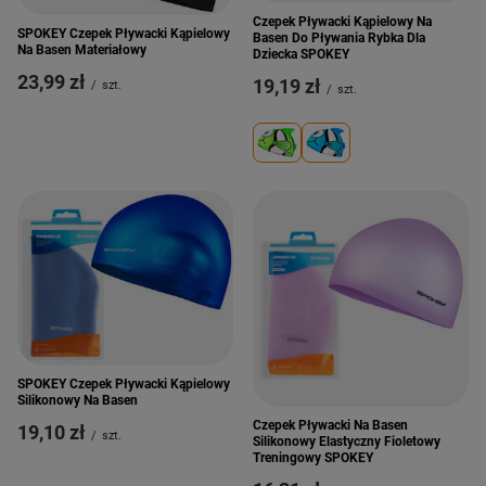
Czepek Pływacki Kąpielowy Na
SPOKEY Czepek Pływacki Kąpielowy
Basen Do Pływania Rybka Dla
Na Basen Materiałowy
Dziecka SPOKEY
23,99 zł
19,19 zł
/
szt.
/
szt.
SPOKEY Czepek Pływacki Kąpielowy
Silikonowy Na Basen
Czepek Pływacki Na Basen
19,10 zł
/
szt.
Silikonowy Elastyczny Fioletowy
Treningowy SPOKEY