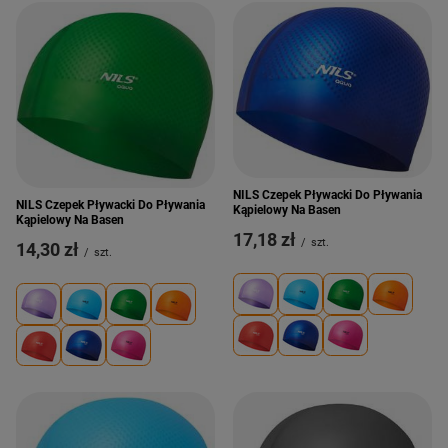
NILS Czepek Pływacki Do Pływania
NILS Czepek Pływacki Do Pływania
Kąpielowy Na Basen
Kąpielowy Na Basen
17,18 zł
/
szt.
14,30 zł
/
szt.