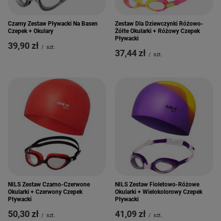
Czarny Zestaw Pływacki Na Basen
Zestaw Dla Dziewczynki Różowo-
Czepek + Okulary
Żółte Okularki + Różowy Czepek
Pływacki
39,90 zł
/
szt.
37,44 zł
/
szt.
NILS Zestaw Czarno-Czerwone
NILS Zestaw Fioletowo-Różowe
Okularki + Czerwony Czepek
Okularki + Wielokolorowy Czepek
Pływacki
Pływacki
50,30 zł
41,09 zł
/
szt.
/
szt.