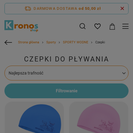
DARMOWA DOSTAWA
od 50,00 zł
Strona główna
Sporty
SPORTY WODNE
Czepki
CZEPKI DO PŁYWANIA
Zmień sortowanie
Najlepsza trafność
Filtrowanie