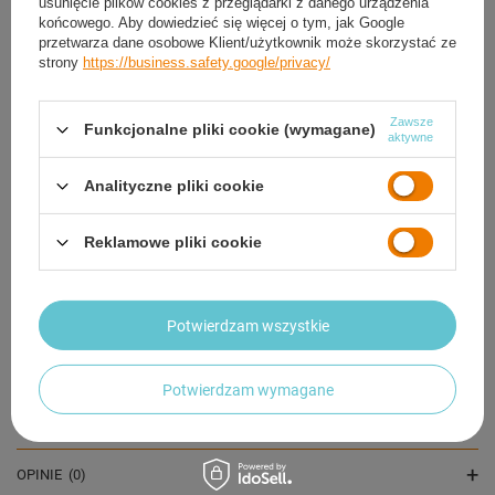
usunięcie plików cookies z przeglądarki z danego urządzenia
końcowego. Aby dowiedzieć się więcej o tym, jak Google
przetwarza dane osobowe Klient/użytkownik może skorzystać ze
strony
https://business.safety.google/privacy/
Zawsze
Funkcjonalne pliki cookie (wymagane)
aktywne
Talerz Obciążenie Żeliwne Na Sztangę 2x 10 kg
Talerz Obciążenie 
Analityczne pliki cookie
SPOKEY
SPOKEY
191,90 zł
383,04 zł
/
szt.
/
szt
Reklamowe pliki cookie
OPIS
Potwierdzam wszystkie
SZCZEGÓŁOWE DANE
Potwierdzam wymagane
GWARANCJA
OPINIE
(0)