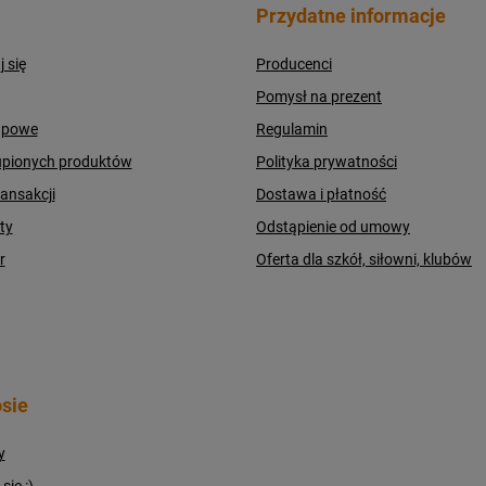
Przydatne informacje
j się
Producenci
Pomysł na prezent
upowe
Regulamin
upionych produktów
Polityka prywatności
ransakcji
Dostawa i płatność
ty
Odstąpienie od umowy
r
Oferta dla szkół, siłowni, klubów
sie
y