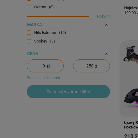
Czarny
6
Najniżs
199,00 
+ Rozwiń
MARKA
Nils Extreme
10
Spokey
3
CENA
-
zł
zł
Zastosuj zakres cen
Zastosuj wybrane filtry
Łyżwy R
Hokejow
od
210,2