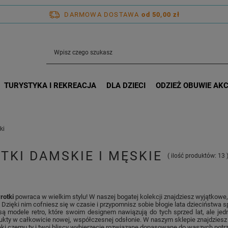
DARMOWA DOSTAWA
od 50,00 zł
TURYSTYKA I REKREACJA
DLA DZIECI
ODZIEŻ OBUWIE AK
ki
TKI DAMSKIE I MĘSKIE
( ilość produktów:
13
rotki
powraca w wielkim stylu! W naszej bogatej kolekcji znajdziesz wyjątkowe
90. Dzięki nim cofniesz się w czasie i przypomnisz sobie błogie lata dzieciństw
ą modele retro, które swoim designem nawiązują do tych sprzed lat, ale je
ukty w całkowicie nowej, współczesnej odsłonie. W naszym sklepie znajdziesz 
ki czemu ty i twoi bliscy wybierzecie rozwiązane dopasowane do waszych potr