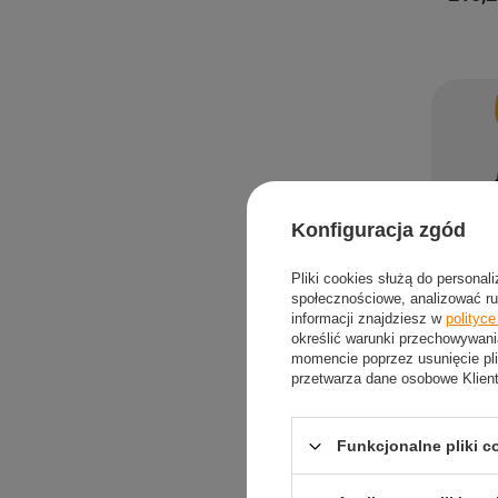
Konfiguracja zgód
Pliki cookies służą do personal
społecznościowe, analizować ru
informacji znajdziesz w
polityc
określić warunki przechowywani
momencie poprzez usunięcie pli
Łyżworo
przetwarza dane osobowe Klien
Wrotki K
od
172,7
Funkcjonalne pliki 