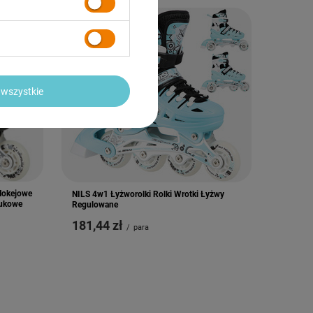
wszystkie
Hokejowe
NILS 4w1 Łyżworolki Rolki Wrotki Łyżwy
zukowe
Regulowane
181,44 zł
/
para