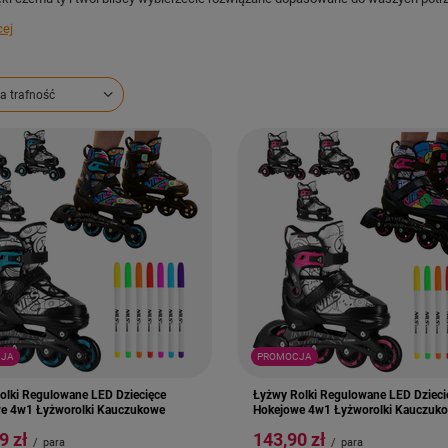
cej
ortowanie
a trafność
JA
PROMOCJA
olki Regulowane LED Dziecięce
Łyżwy Rolki Regulowane LED Dzieci
e 4w1 Łyżworolki Kauczukowe
Hokejowe 4w1 Łyżworolki Kauczuk
9 zł
143,90 zł
/
para
/
para