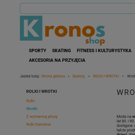
SPORTY
SKATING
FITNESS I KULTURYSTYKA
AKCESORIA NA PRZYJĘCIA
Jesteś tutaj:
Strona główna
Skating
ROLKI I WROTKI
Wrot
WRO
ROLKI I WROTKI
Rolki
Wrotki
Z wymienną płozą
Moda na
w
lat 80. i 
Rolki Damskie
dostępne s
także prod
dzieci,
dzię