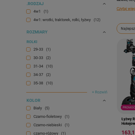
.RODZAJ
Czytaj wię
4w1
1
4w1: wrotki, traktorek, rolki, łyżwy
12
Zmień s
Najlepsz
ROZMIARY
ROLKI
29-33
1
30-33
2
31-34
10
34-37
2
35-38
10
+ Rozwiń
KOLOR
PROMOC
Biały
5
Czarno-fioletowy
1
Łyżwy R
Hokejow
Czarno-niebieski
1
163,1
czarno-różowy
1