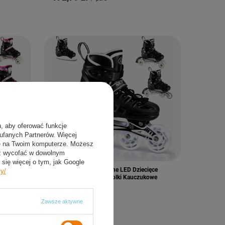
u, aby oferować funkcje
aufanych Partnerów. Więcej
ie na Twoim komputerze. Możesz
sz wycofać w dowolnym
się więcej o tym, jak Google
ęce
Łyżwy Rolki Regulowane LED Dziecięce
cy/
owe
Hokejowe 4w1 Łyżworolki Kauczukowe
200,64 zł
a
/
para
Zawsze aktywne