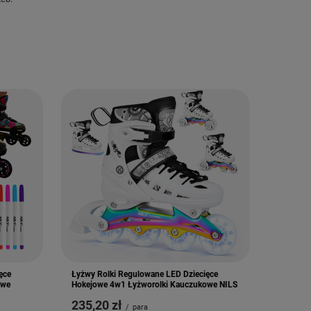
ęce
Łyżwy Rolki Regulowane LED Dziecięce
owe
Hokejowe 4w1 Łyżworolki Kauczukowe NILS
235,20 zł
/
para