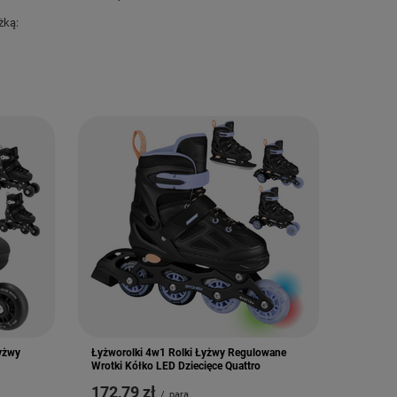
żką:
Łyżwy
Łyżworolki 4w1 Rolki Łyżwy Regulowane
Wrotki Kółko LED Dziecięce Quattro
172,79 zł
/
para