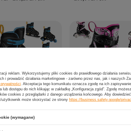
izacji reklam. Wykorzystujemy pliki cookies do prawidłowego działania serwis
ch i prowadzić działania marketingowe - zarówno przez nas, jak i naszych Z
e prywatności
. Akceptacja tego komunikatu oznacza zgodę na ich zapisywan
NASZ BESTSELLER
a lub dostępu do nich klikając w zakładkę „Konfiguracja zgód”. Zgodę może
ków cookies z przeglądarki z danego urządzenia końcowego. Aby dowiedzieć 
lki 4w1 Rolki Łyżwy Regulowane
Rolki Łyżwy Regulowane LED Dzieci
t/użytkownik może skorzystać ze strony
https://business.safety.google/priva
ółko LED Dziecięce Quattro
Hokejowe 4w1 Łyżworolki Kauczuk
9 zł
-
do
182,39 zł
od
149,76 zł
-
do
200,64 zł
/
para
/
par
cookie (wymagane)