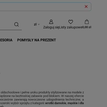
zł
Zaloguj się
Listy zakupowe
0,00 zł
CESORIA
POMYSŁY NA PREZENT
)
, oldschoolowe i pełne uroku produkty stylizowane na modele z
a spędzone na beztroskiej zabawie pod blokiem. W naszej ofercie
dnocześnie zawierają nowoczesne udogodnienia techniczne; a
szeroki wybór sprzętu z kategorii
wrotki damskie
,
męskie i dla
zeb.