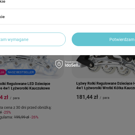
kie
kie
dzam wymagane
Potwierdzam 
JA
NASZ BESTSELLER
Łyżwy Rolki Regulowane Dziecięce 
olki Regulowane LED Dziecięce
4w1 Łyżworolki Wrotki Kółka Kauc
e 4w1 Łyżworolki Kauczukowe
181,44 zł
4 zł
/
para
/
para
za cena z 30 dni przed obniżką:
zł
-25%
gularna:
199,99 zł
-26%