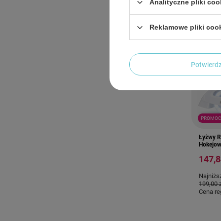
Analityczne pliki coo
Reklamowe pliki coo
Potwier
PROMOC
Łyżwy R
Hokejow
147,8
Najniżs
199,00 
Cena re