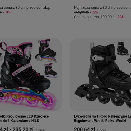
za cena z 30 dni przed obniżką:
Najniższa cena z 30 dni przed obni
zł
-18%
169,99 zł
-15%
Cena regularna:
199,00 zł
-28%
olki Regulowane LED Dziecięce
Łyżworolki 4w1 Rolki Rekreacyjne 
e 4w1 Kauczukowe NILS
Regulowane Wrotki Rolko-Wrotki
4 zł
-
do
235,20 zł
200,64 zł
/
para
/
para