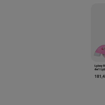
Łyżwy R
4w1 Łyż
181,4