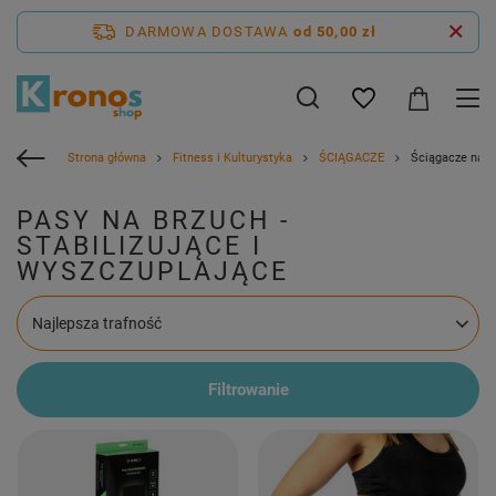
DARMOWA DOSTAWA
od 50,00 zł
Strona główna
Fitness i Kulturystyka
ŚCIĄGACZE
Ściągacze na b
PASY NA BRZUCH -
STABILIZUJĄCE I
WYSZCZUPLAJĄCE
Zmień sortowanie
Najlepsza trafność
Filtrowanie