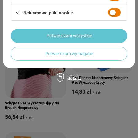
Ściągacz Pas Wyszczuplający Na
Ściągacz Pas Wyszczuplający Na
Brzuch Neoprenowy Na Zamek
Brzuch Neoprenowy
Reklamowe pliki cookie
128x25 cm HMS
53,76 zł
/
szt.
26,78 zł
/
szt.
Potwierdzam wszystkie
Potwierdzam wymagane
One Fitness Neoprenowy Ściągacz
Pas Wyszczuplający
14,30 zł
/
szt.
Ściągacz Pas Wyszczuplający Na
Brzuch Neoprenowy
56,54 zł
/
szt.