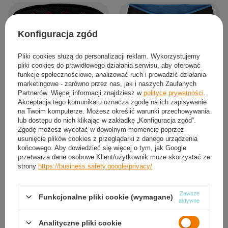
Konfiguracja zgód
Pliki cookies służą do personalizacji reklam. Wykorzystujemy
pliki cookies do prawidłowego działania serwisu, aby oferować
funkcje społecznościowe, analizować ruch i prowadzić działania
One Fitness Pas Ściągacz
One Fitness Ściągacz Pas Na Brzuch
Magnetyczny Stabilizujący
Wyszczuplający
marketingowe - zarówno przez nas, jak i naszych Zaufanych
Partnerów. Więcej informacji znajdziesz w
polityce prywatności
.
37,92 zł
21,60 zł
/
szt.
/
szt.
Akceptacja tego komunikatu oznacza zgodę na ich zapisywanie
na Twoim komputerze. Możesz określić warunki przechowywania
lub dostępu do nich klikając w zakładkę „Konfiguracja zgód”.
Zgodę możesz wycofać w dowolnym momencie poprzez
usunięcie plików cookies z przeglądarki z danego urządzenia
końcowego. Aby dowiedzieć się więcej o tym, jak Google
przetwarza dane osobowe Klient/użytkownik może skorzystać ze
strony
https://business.safety.google/privacy/
Zawsze
Funkcjonalne pliki cookie (wymagane)
aktywne
Analityczne pliki cookie