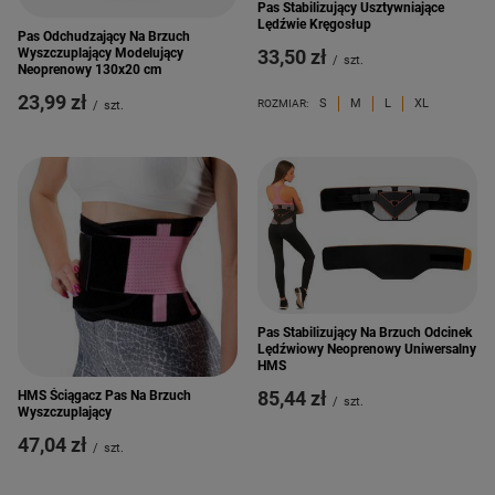
Pas Stabilizujący Usztywniające
Lędźwie Kręgosłup
Pas Odchudzający Na Brzuch
33,50 zł
Wyszczuplający Modelujący
/
szt.
Neoprenowy 130x20 cm
23,99 zł
S
M
L
XL
ROZMIAR:
/
szt.
Pas Stabilizujący Na Brzuch Odcinek
Lędźwiowy Neoprenowy Uniwersalny
HMS
85,44 zł
HMS Ściągacz Pas Na Brzuch
/
szt.
Wyszczuplający
47,04 zł
/
szt.