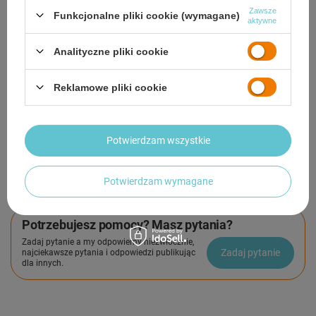
Zawsze
Smile - dostawy ze sklepów internetowych przy zamówieniu od
50,00 zł
są za
Funkcjonalne pliki cookie (wymagane)
aktywne
darmo
Więcej informacji.
Analityczne pliki cookie
OPIS
Reklamowe pliki cookie
SZCZEGÓŁOWE DANE
GWARANCJA
Potwierdzam wszystkie
OPINIE
(0)
Potwierdzam wymagane
Potrzebujesz pomocy? Masz pytania?
Zadaj pytanie a my odpowiemy niezwłocznie,
Zadaj pytanie
najciekawsze pytania i odpowiedzi publikując
dla innych.