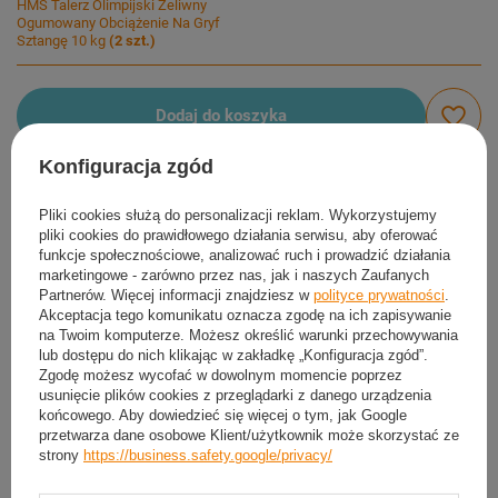
HMS Talerz Olimpijski Żeliwny
Ogumowany Obciążenie Na Gryf
Sztangę 10 kg
(
2
szt.)
Dodaj do koszyka
Konfiguracja zgód
Możesz kupić także poprzez:
Pliki cookies służą do personalizacji reklam. Wykorzystujemy
pliki cookies do prawidłowego działania serwisu, aby oferować
funkcje społecznościowe, analizować ruch i prowadzić działania
Produkt dostępny
Wysyłka
w poniedziałek
marketingowe - zarówno przez nas, jak i naszych Zaufanych
Darmowa i szybka dostawa
Partnerów. Więcej informacji znajdziesz w
polityce prywatności
.
Akceptacja tego komunikatu oznacza zgodę na ich zapisywanie
30
dni na łatwy zwrot
na Twoim komputerze. Możesz określić warunki przechowywania
Ten produkt nie jest dostępny w sklepie stacjonarnym
lub dostępu do nich klikając w zakładkę „Konfiguracja zgód”.
Zgodę możesz wycofać w dowolnym momencie poprzez
Bezpieczne zakupy
usunięcie plików cookies z przeglądarki z danego urządzenia
końcowego. Aby dowiedzieć się więcej o tym, jak Google
przetwarza dane osobowe Klient/użytkownik może skorzystać ze
strony
https://business.safety.google/privacy/
Darmowa dostawa do paczkomatu lub punktu
odbioru