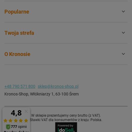
Popularne
Twoja strefa
O Kronosie
+48 790 571 800
sklep@kronos-shop.pl
Kronos-Shop
,
Włókniarzy 1
,
63-100
Śrem
W sklepie prezentujemy ceny brutto (z VAT).
Stawki VAT dla konsumentów z kraju:
Polska
.