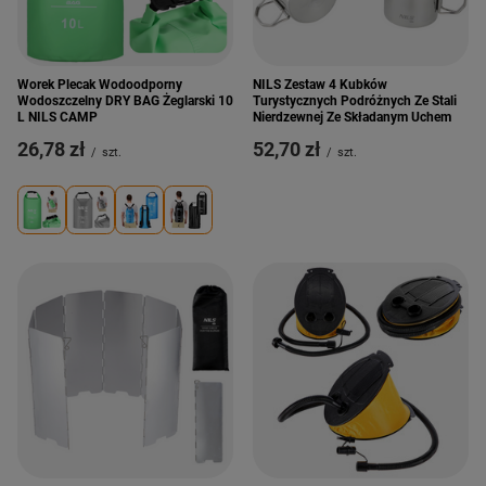
Worek Plecak Wodoodporny
NILS Zestaw 4 Kubków
Wodoszczelny DRY BAG Żeglarski 10
Turystycznych Podróżnych Ze Stali
L NILS CAMP
Nierdzewnej Ze Składanym Uchem
26,78 zł
52,70 zł
/
szt.
/
szt.