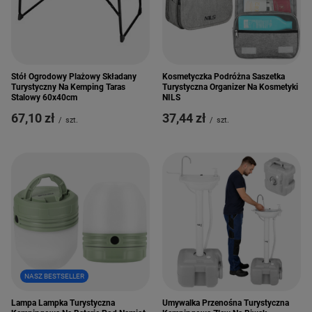
Stół Ogrodowy Plażowy Składany
Kosmetyczka Podróżna Saszetka
Turystyczny Na Kemping Taras
Turystyczna Organizer Na Kosmetyki
Stalowy 60x40cm
NILS
67,10 zł
37,44 zł
/
szt.
/
szt.
NASZ BESTSELLER
Lampa Lampka Turystyczna
Umywalka Przenośna Turystyczna