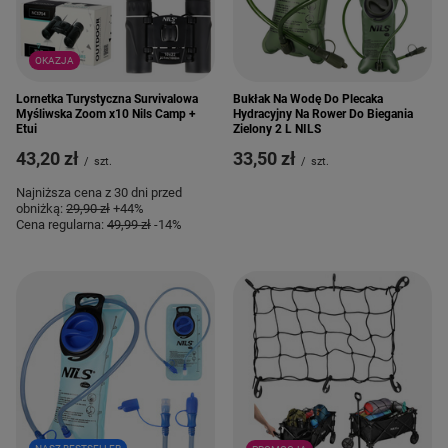
OKAZJA
Lornetka Turystyczna Survivalowa
Bukłak Na Wodę Do Plecaka
Myśliwska Zoom x10 Nils Camp +
Hydracyjny Na Rower Do Biegania
Etui
Zielony 2 L NILS
43,20 zł
33,50 zł
/
szt.
/
szt.
Najniższa cena z 30 dni przed
obniżką:
29,90 zł
+44%
Cena regularna:
49,99 zł
-14%