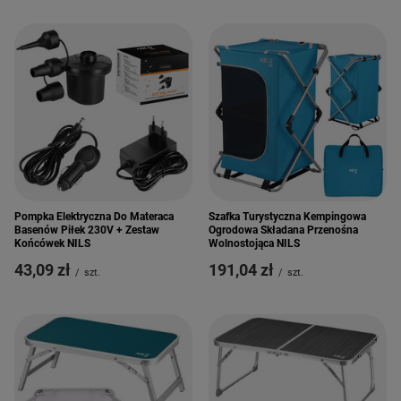
Pompka Elektryczna Do Materaca
Szafka Turystyczna Kempingowa
Basenów Piłek 230V + Zestaw
Ogrodowa Składana Przenośna
Końcówek NILS
Wolnostojąca NILS
43,09 zł
191,04 zł
/
szt.
/
szt.