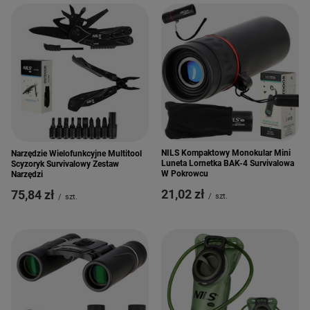
NILS Kompaktowy Monokular Mini
Narzędzie Wielofunkcyjne Multitool
Luneta Lornetka BAK-4 Survivalowa
Scyzoryk Survivalowy Zestaw
W Pokrowcu
Narzędzi
21,02 zł
75,84 zł
/
szt.
/
szt.