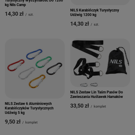
Turystyczny Wytrzymałość Do 1200
kg Nils Camp
NILS Karabińczyk Turystyczny
14,30 zł
Udźwig 1200 kg
/
szt.
14,30 zł
/
szt.
NILS Zestaw Lin Taśm Pasów Do
Zawieszania Huśtawek Hamaków
NILS Zestaw 6 Aluminiowych
33,50 zł
/
komplet
Karabińczyków Turystycznych
Udźwig 5 kg
9,50 zł
/
komplet