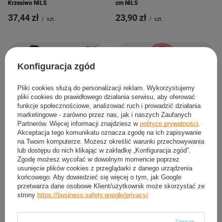
Krzesiwo NILS
cm NILS
37,44 zł
23,90 zł
/
szt.
/
szt.
Konfiguracja zgód
Pliki cookies służą do personalizacji reklam. Wykorzystujemy
pliki cookies do prawidłowego działania serwisu, aby oferować
funkcje społecznościowe, analizować ruch i prowadzić działania
NILS Zestaw 4x Aluminiowy
marketingowe - zarówno przez nas, jak i naszych Zaufanych
Karabińczyk Turystyczny Udźwig
Partnerów. Więcej informacji znajdziesz w
polityce prywatności
.
1200 kg
Akceptacja tego komunikatu oznacza zgodę na ich zapisywanie
na Twoim komputerze. Możesz określić warunki przechowywania
49,84 zł
/
komplet
Worek Plecak Wodoodporny
lub dostępu do nich klikając w zakładkę „Konfiguracja zgód”.
Wodoszczelny DRY BAG Żeglarski 30
Zgodę możesz wycofać w dowolnym momencie poprzez
L NILS CAMP
usunięcie plików cookies z przeglądarki z danego urządzenia
końcowego. Aby dowiedzieć się więcej o tym, jak Google
38,30 zł
/
szt.
przetwarza dane osobowe Klient/użytkownik może skorzystać ze
strony
https://business.safety.google/privacy/
Zawsze