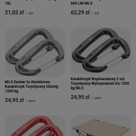
10L
600 LM NILS
21,02 zł
62,29 zł
/
szt.
/
szt.
Karabińczyk Wspinaczkowy 2 szt.
NILS Zestaw 2x Aluminiowy
Turystyczny Wytrzymałość Do 1200
Karabińczyk Turystyczny Udźwig
kg NILS
1200 kg
24,95 zł
/
para
24,95 zł
/
para