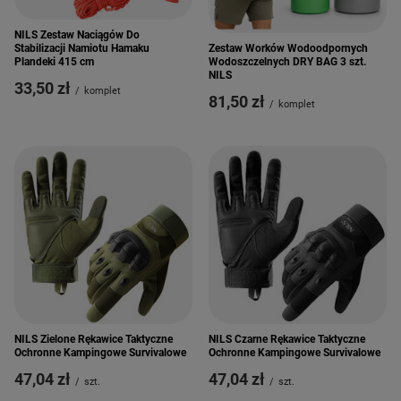
NILS Zestaw Naciągów Do
Stabilizacji Namiotu Hamaku
Zestaw Worków Wodoodpornych
Plandeki 415 cm
Wodoszczelnych DRY BAG 3 szt.
NILS
33,50 zł
/
komplet
81,50 zł
/
komplet
NILS Zielone Rękawice Taktyczne
NILS Czarne Rękawice Taktyczne
Ochronne Kampingowe Survivalowe
Ochronne Kampingowe Survivalowe
47,04 zł
47,04 zł
/
szt.
/
szt.