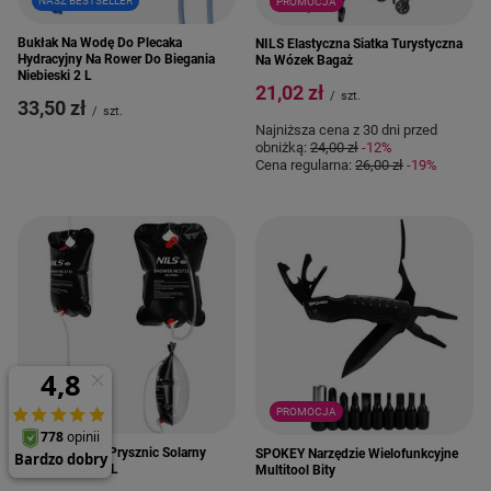
NASZ BESTSELLER
PROMOCJA
Bukłak Na Wodę Do Plecaka
NILS Elastyczna Siatka Turystyczna
Hydracyjny Na Rower Do Biegania
Na Wózek Bagaż
Niebieski 2 L
21,02 zł
/
szt.
33,50 zł
/
szt.
Najniższa cena z 30 dni przed
obniżką:
24,00 zł
-12%
Cena regularna:
26,00 zł
-19%
PROMOCJA
Nils Przenośny Prysznic Solarny
SPOKEY Narzędzie Wielofunkcyjne
Turystyczny 20 L
Multitool Bity