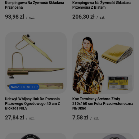
Kempingowa Na Żywność Składana
Kempingowa Na Żywność Składana
Przenośna
Przenośna Z Blatem
93,98 zł
206,30 zł
/
szt.
/
szt.
NASZ BESTSELLER
Uchwyt Wbijany Hak Do Parasola
Koc Termiczny Srebrno Złoty
Plażowego Ogrodowego 40 cm Z
210x160 cm Folia Przeciwsłoneczna
Blokadą NILS
Na Okno
27,84 zł
7,58 zł
/
szt.
/
szt.