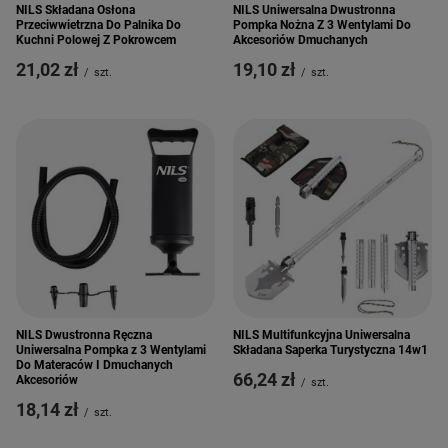
NILS Składana Osłona
NILS Uniwersalna Dwustronna
Przeciwwietrzna Do Palnika Do
Pompka Nożna Z 3 Wentylami Do
Kuchni Polowej Z Pokrowcem
Akcesoriów Dmuchanych
21,02 zł
19,10 zł
/
szt.
/
szt.
NILS Dwustronna Ręczna
NILS Multifunkcyjna Uniwersalna
Uniwersalna Pompka z 3 Wentylami
Składana Saperka Turystyczna 14w1
Do Materaców I Dmuchanych
66,24 zł
Akcesoriów
/
szt.
18,14 zł
/
szt.