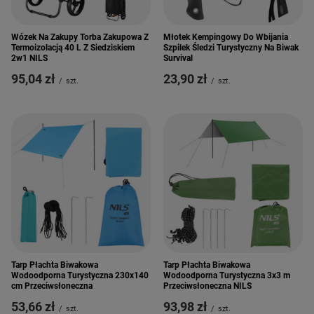
Wózek Na Zakupy Torba Zakupowa Z
Młotek Kempingowy Do Wbijania
Termoizolacją 40 L Z Siedziskiem
Szpilek Śledzi Turystyczny Na Biwak
2w1 NILS
Survival
95,04 zł
23,90 zł
/
szt.
/
szt.
Tarp Płachta Biwakowa
Tarp Płachta Biwakowa
Wodoodporna Turystyczna 230x140
Wodoodporna Turystyczna 3x3 m
cm Przeciwsłoneczna
Przeciwsłoneczna NILS
53,66 zł
93,98 zł
/
szt.
/
szt.