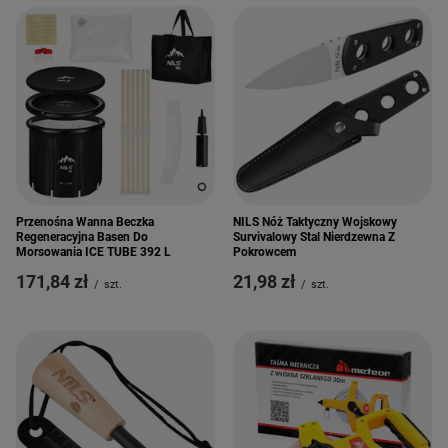
Przenośna Wanna Beczka
NILS Nóż Taktyczny Wojskowy
Regeneracyjna Basen Do
Survivalowy Stal Nierdzewna Z
Morsowania ICE TUBE 392 L
Pokrowcem
171,84 zł
21,98 zł
/
szt.
/
szt.