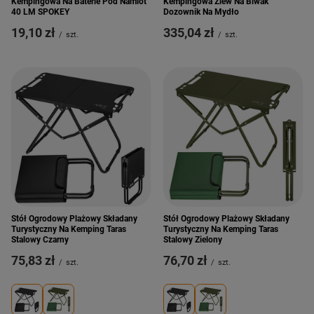
Kempingowa Na Baterie Pod Namiot
Kempingowa Zlew Na Biwak
40 LM SPOKEY
Dozownik Na Mydło
19,10 zł
335,04 zł
/
szt.
/
szt.
Stół Ogrodowy Plażowy Składany
Stół Ogrodowy Plażowy Składany
Turystyczny Na Kemping Taras
Turystyczny Na Kemping Taras
Stalowy Czarny
Stalowy Zielony
75,83 zł
76,70 zł
/
szt.
/
szt.