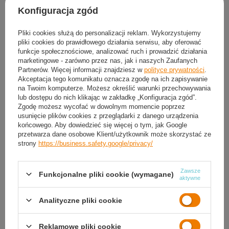
Konfiguracja zgód
Pliki cookies służą do personalizacji reklam. Wykorzystujemy
pliki cookies do prawidłowego działania serwisu, aby oferować
HMS Ławka Treningowa
HMS Ławka Wielofunkcyjna
funkcje społecznościowe, analizować ruch i prowadzić działania
Wielofunkcyjna Pod Sztangę
Regulowana Z Modlitewnikiem
marketingowe - zarówno przez nas, jak i naszych Zaufanych
Składana Regulowana
287,04 zł
Partnerów. Więcej informacji znajdziesz w
polityce prywatności
.
/
szt.
315,84 zł
/
szt.
Akceptacja tego komunikatu oznacza zgodę na ich zapisywanie
na Twoim komputerze. Możesz określić warunki przechowywania
lub dostępu do nich klikając w zakładkę „Konfiguracja zgód”.
Zgodę możesz wycofać w dowolnym momencie poprzez
usunięcie plików cookies z przeglądarki z danego urządzenia
końcowego. Aby dowiedzieć się więcej o tym, jak Google
przetwarza dane osobowe Klient/użytkownik może skorzystać ze
strony
https://business.safety.google/privacy/
Zawsze
Funkcjonalne pliki cookie (wymagane)
aktywne
Ławka Skośna Treningowa
Ławka Prosta Treningowa Do
Analityczne pliki cookie
Wielofunkcyjna Do Ćwiczeń
Ćwiczeń Siłowych Pod Sztangę Do
Brzuszków + Ekspandery
140 kg HMS
335,04 zł
229,44 zł
/
szt.
Reklamowe pliki cookie
/
szt.