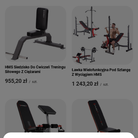
HMS Siedzisko Do Ćwiczeń Treningu
Ławka Wielofunkcyjna Pod Sztangę
Siłowego Z Ciężarami
Z Wyciągiem HMS
955,20 zł
/
szt.
1 243,20 zł
/
szt.