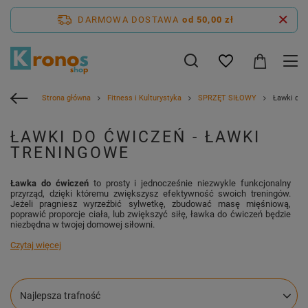
DARMOWA DOSTAWA
od 50,00 zł
Strona główna
Fitness i Kulturystyka
SPRZĘT SIŁOWY
Ławki do 
ŁAWKI DO ĆWICZEŃ - ŁAWKI
TRENINGOWE
Ławka do ćwiczeń
to prosty i jednocześnie niezwykle funkcjonalny
przyrząd, dzięki któremu zwiększysz efektywność swoich treningów.
Jeżeli pragniesz wyrzeźbić sylwetkę, zbudować masę mięśniową,
poprawić proporcje ciała, lub zwiększyć siłę, ławka do ćwiczeń będzie
niezbędna w twojej domowej siłowni.
Czytaj więcej
Zmień sortowanie
Najlepsza trafność