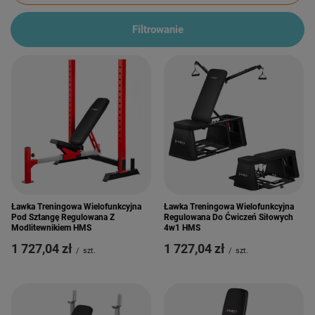
Filtrowanie
Ławka Treningowa Wielofunkcyjna
Ławka Treningowa Wielofunkcyjna
Pod Sztangę Regulowana Z
Regulowana Do Ćwiczeń Siłowych
Modlitewnikiem HMS
4w1 HMS
1 727,04 zł
1 727,04 zł
/
szt.
/
szt.