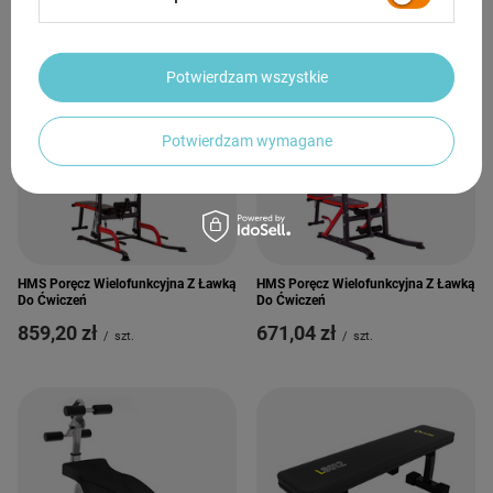
Potwierdzam wszystkie
Potwierdzam wymagane
HMS Poręcz Wielofunkcyjna Z Ławką
HMS Poręcz Wielofunkcyjna Z Ławką
Do Ćwiczeń
Do Ćwiczeń
859,20 zł
671,04 zł
/
szt.
/
szt.