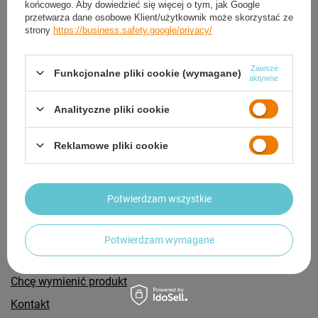
końcowego. Aby dowiedzieć się więcej o tym, jak Google
METEOR
259,19 zł
przetwarza dane osobowe Klient/użytkownik może skorzystać ze
/
szt.
259,19 zł
strony
https://business.safety.google/privacy/
/
szt.
S
M
L
XL
ROZMIAR:
S
M
L
XL
ROZMIAR:
Zawsze
Funkcjonalne pliki cookie (wymagane)
aktywne
Analityczne pliki cookie
Reklamowe pliki cookie
Zamówienia
Potwierdzam wszystkie
Status zamówienia
Śledzenie przesyłki
Potwierdzam wymagane
Chcę odstąpić od umowy
Chcę wymienić produkt
Kontakt