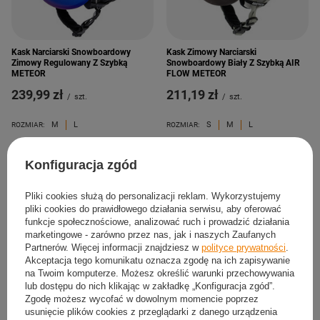
Kask Narciarski Snowboardowy
Kask Zimowy Narciarski
Zimowy Regulowany Z Szybką
Snowboardowy Biały Z Szybką AIR
METEOR
FLOW METEOR
239,99 zł
211,19 zł
/
szt.
/
szt.
M
L
S
M
L
ROZMIAR:
ROZMIAR:
Konfiguracja zgód
Pliki cookies służą do personalizacji reklam. Wykorzystujemy
pliki cookies do prawidłowego działania serwisu, aby oferować
funkcje społecznościowe, analizować ruch i prowadzić działania
marketingowe - zarówno przez nas, jak i naszych Zaufanych
Partnerów. Więcej informacji znajdziesz w
polityce prywatności
.
Akceptacja tego komunikatu oznacza zgodę na ich zapisywanie
na Twoim komputerze. Możesz określić warunki przechowywania
lub dostępu do nich klikając w zakładkę „Konfiguracja zgód”.
Zgodę możesz wycofać w dowolnym momencie poprzez
Kask Narciarski Z Szybą
Kask Narciarski Z Szybą
usunięcie plików cookies z przeglądarki z danego urządzenia
Snowboardowy Z Regulacją METEOR
Snowboardowy Regulowany