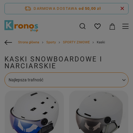
DARMOWA DOSTAWA
od 50,00 zł
Strona główna
Sporty
SPORTY ZIMOWE
Kaski
KASKI SNOWBOARDOWE I
NARCIARSKIE
Zmień sortowanie
Najlepsza trafność