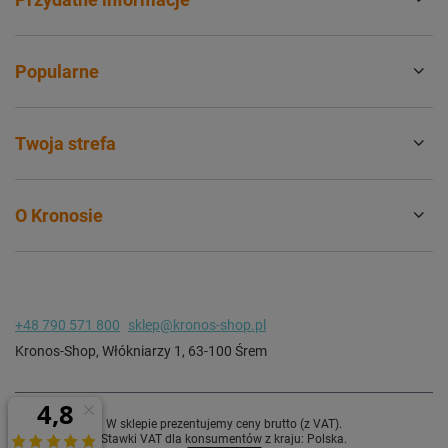
Popularne
Twoja strefa
O Kronosie
+48 790 571 800
sklep@kronos-shop.pl
Kronos-Shop
,
Włókniarzy 1
,
63-100
Śrem
W sklepie prezentujemy ceny brutto (z VAT).
Stawki VAT dla konsumentów z kraju:
Polska
.