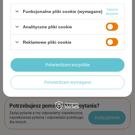
odbioru
Zawsze
Funkcjonalne pliki cookie (wymagane)
aktywne
Smile - dostawy ze sklepów internetowych przy zamówieniu od
50,00 zł
są za
darmo
Więcej informacji.
Analityczne pliki cookie
OPIS
Reklamowe pliki cookie
SZCZEGÓŁOWE DANE
Potwierdzam wszystkie
GWARANCJA
OPINIE
(0)
Potwierdzam wymagane
Potrzebujesz pomocy? Masz pytania?
Zadaj pytanie a my odpowiemy niezwłocznie,
Zadaj pytanie
najciekawsze pytania i odpowiedzi publikując
dla innych.