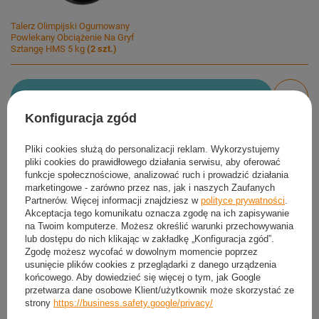
Talerz Olimpijski Ogumowany
Powlekany Obciążenie Na Gryf
Sztangę HMS 5 kg
(
2
szt.)
Dodaj do koszyka
Konfiguracja zgód
Możesz kupić także poprzez:
Pliki cookies służą do personalizacji reklam. Wykorzystujemy
pliki cookies do prawidłowego działania serwisu, aby oferować
funkcje społecznościowe, analizować ruch i prowadzić działania
marketingowe - zarówno przez nas, jak i naszych Zaufanych
Produkt dostępny
Wysyłka
jutro
Partnerów. Więcej informacji znajdziesz w
polityce prywatności
.
Darmowa i szybka dostawa
Akceptacja tego komunikatu oznacza zgodę na ich zapisywanie
na Twoim komputerze. Możesz określić warunki przechowywania
30
dni na łatwy zwrot
lub dostępu do nich klikając w zakładkę „Konfiguracja zgód”.
Ten produkt nie jest dostępny w sklepie stacjonarnym
Zgodę możesz wycofać w dowolnym momencie poprzez
usunięcie plików cookies z przeglądarki z danego urządzenia
Bezpieczne zakupy
końcowego. Aby dowiedzieć się więcej o tym, jak Google
przetwarza dane osobowe Klient/użytkownik może skorzystać ze
strony
https://business.safety.google/privacy/
Darmowa dostawa do paczkomatu lub punktu