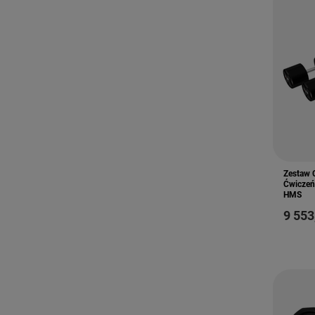
Zestaw 
Ćwiczeń 
HMS
9 553