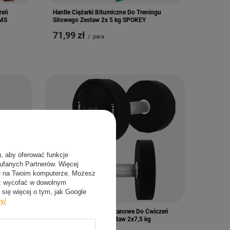
zeń
Hantle Ciężarki Bitumiczne Do Treningu
HMS
Siłowego Zestaw 2x 5 kg SPOKEY
71,99 zł
/
para
u, aby oferować funkcje
aufanych Partnerów. Więcej
ie na Twoim komputerze. Możesz
sz wycofać w dowolnym
się więcej o tym, jak Google
cy/
czeń
Ciężarki Hantle Poliuretanowe Do Ćwiczeń
Treningu Siłowego Zestaw 2x7,5 kg