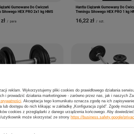
Ciężarki Gumowane Do Ćwiczeń
Hantla Ciężarek Gumowany Do Ćwic
u Siłowego HEX PRO 2x1 kg HMS
Treningu Siłowego HEX PRO 1 kg 
 zł
16,22 zł
/
para
/
szt.
izacji reklam. Wykorzystujemy pliki cookies do prawidłowego działania serwis
ch i prowadzić działania marketingowe - zarówno przez nas, jak i naszych Z
e prywatności
. Akceptacja tego komunikatu oznacza zgodę na ich zapisywan
a lub dostępu do nich klikając w zakładkę „Konfiguracja zgód”. Zgodę może
ków cookies z przeglądarki z danego urządzenia końcowego. Aby dowiedzieć 
t/użytkownik może skorzystać ze strony
https://business.safety.google/priva
Ciężarek Regulowany Do Ćwiczeń
Hantla Ciężarek Regulowany Do Ćwi
u 2x 9.5 kg SPOKEY
Treningu 9.5 kg SPOKEY