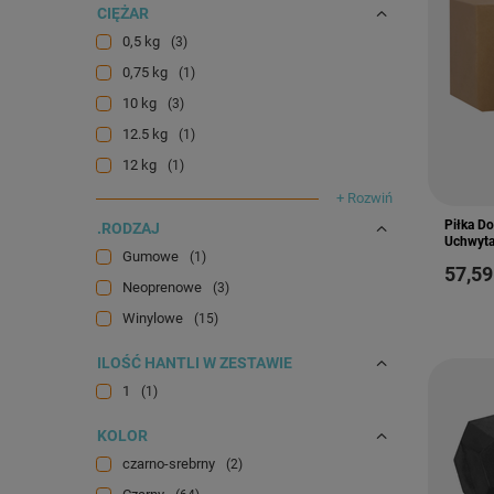
CIĘŻAR
0,5 kg
3
0,75 kg
1
10 kg
3
12.5 kg
1
12 kg
1
+ Rozwiń
Piłka D
.RODZAJ
Uchwyta
Gumowe
1
57,59
Neoprenowe
3
Winylowe
15
ILOŚĆ HANTLI W ZESTAWIE
1
1
KOLOR
czarno-srebrny
2