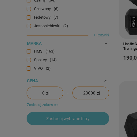
Czarny
64
Czerwony
6
Fioletowy
7
Jasnoniebieski
2
+ Rozwiń
MARKA
Hantle 
Trening
HMS
163
190,0
Spokey
14
VIVO
2
CENA
-
zł
zł
Zastosuj zakres cen
Zastosuj wybrane filtry