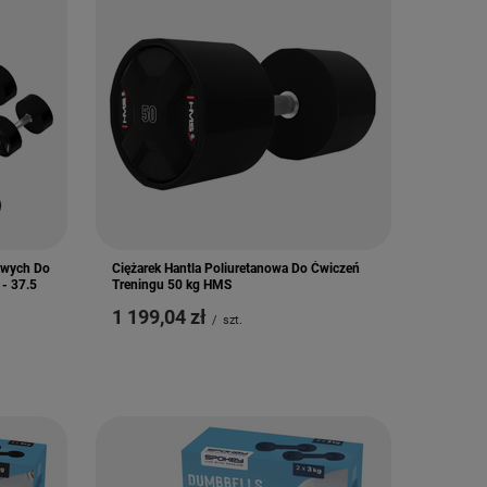
nowych Do
Ciężarek Hantla Poliuretanowa Do Ćwiczeń
 - 37.5
Treningu 50 kg HMS
1 199,04 zł
/
szt.