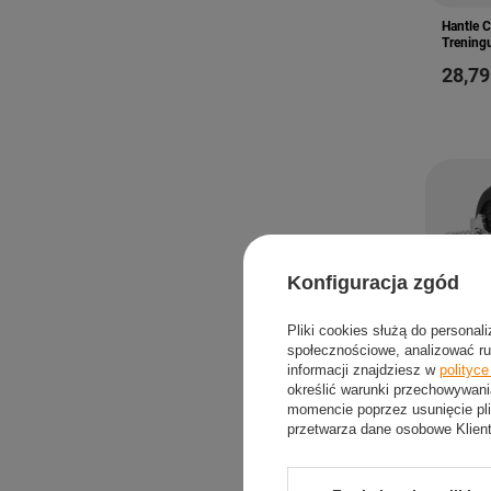
Hantle 
Trening
28,79
Konfiguracja zgód
Pliki cookies służą do personal
społecznościowe, analizować ru
informacji znajdziesz w
polityc
określić warunki przechowywani
momencie poprzez usunięcie pli
przetwarza dane osobowe Klien
Hantla 
Trening