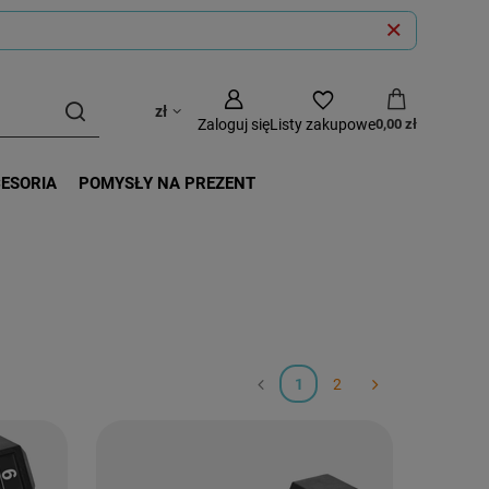
zł
Zaloguj się
Listy zakupowe
0,00 zł
CESORIA
POMYSŁY NA PREZENT
1
2