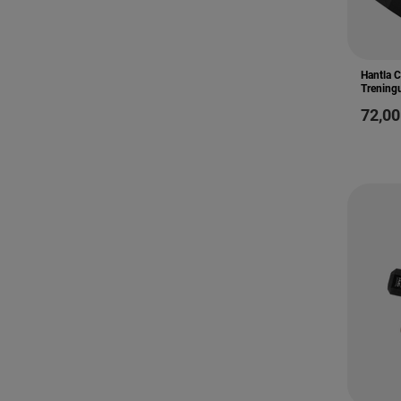
Hantla 
Trening
72,00