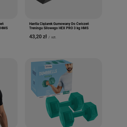
zeń
Hantla Ciężarek Gumowany Do Ćwiczeń
g HMS
Treningu Siłowego HEX PRO 3 kg HMS
43,20 zł
/
szt.