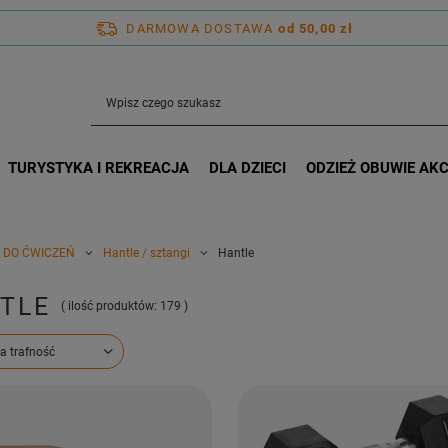
DARMOWA DOSTAWA
od 50,00 zł
TURYSTYKA I REKREACJA
DLA DZIECI
ODZIEŻ OBUWIE AK
 DO ĆWICZEŃ
Hantle / sztangi
Hantle
TLE
( ilość produktów:
179
)
ortowanie
a trafność