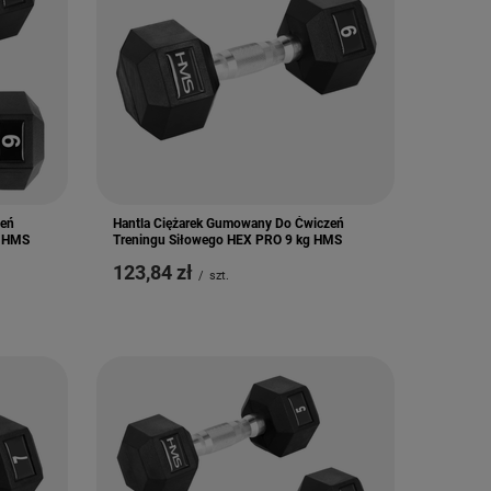
zeń
Hantla Ciężarek Gumowany Do Ćwiczeń
g HMS
Treningu Siłowego HEX PRO 9 kg HMS
123,84 zł
/
szt.