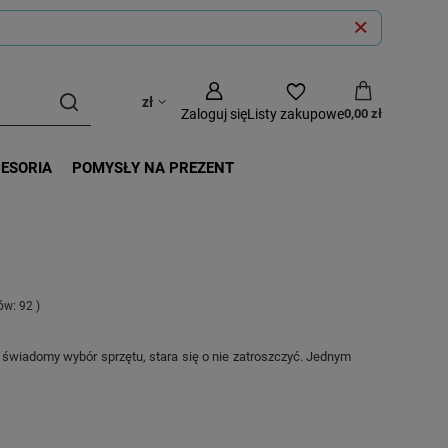
zł
Zaloguj się
Listy zakupowe
0,00 zł
CESORIA
POMYSŁY NA PREZENT
tów:
92
)
świadomy wybór sprzętu, stara się o nie zatroszczyć. Jednym