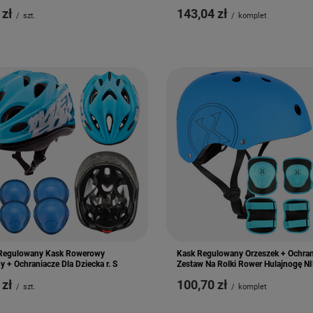
 zł
143,04 zł
/
szt.
/
komplet
Regulowany Kask Rowerowy
Kask Regulowany Orzeszek + Ochran
 + Ochraniacze Dla Dziecka r. S
Zestaw Na Rolki Rower Hulajnogę N
 zł
100,70 zł
/
szt.
/
komplet