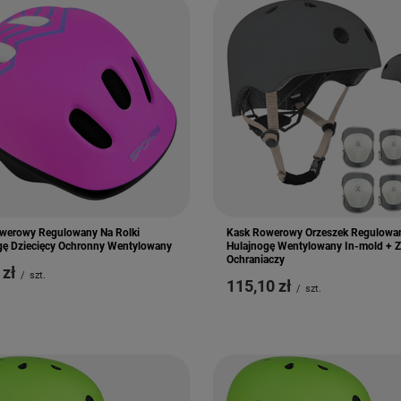
werowy Regulowany Na Rolki
Kask Rowerowy Orzeszek Regulowa
gę Dziecięcy Ochronny Wentylowany
Hulajnogę Wentylowany In-mold + 
Ochraniaczy
 zł
/
szt.
115,10 zł
/
szt.