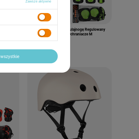
Zawsze aktywne
ulowany
Kask Na Rolki Rower Hulajnogę Regulowany
Orzeszek 55-58 cm + Ochraniacze M
95,90 zł
/
komplet
wszystkie