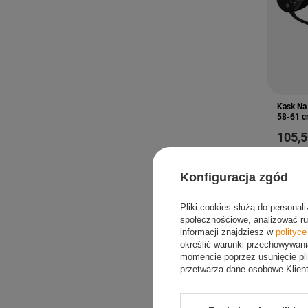
Kask Na
58-61 c
105,5
Konfiguracja zgód
Pliki cookies służą do personal
społecznościowe, analizować ru
informacji znajdziesz w
polityc
określić warunki przechowywani
momencie poprzez usunięcie pli
przetwarza dane osobowe Klien