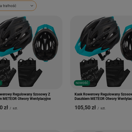
ortowanie
a trafność
Ć
NOWOŚĆ
werowy Regulowany Szosowy Z
Kask Rowerowy Regulowany Szoso
m METEOR Otwory Wentylacyjne
Daszkiem METEOR Otwory Wentylac
0 zł
105,50 zł
/
szt.
/
szt.