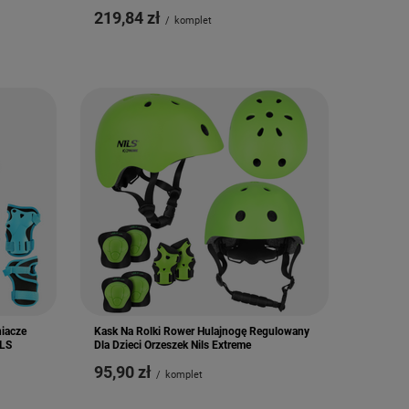
219,84 zł
/
komplet
iacze
Kask Na Rolki Rower Hulajnogę Regulowany
ILS
Dla Dzieci Orzeszek Nils Extreme
95,90 zł
/
komplet