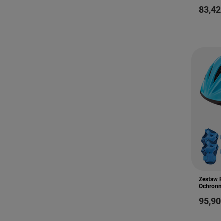
83,42
Zestaw 
Ochronny
95,90