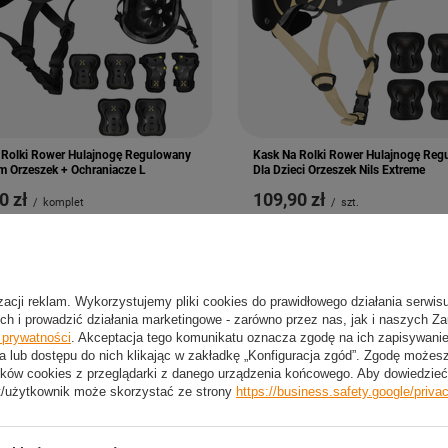
 Rolki Rower Hulajnogę Regulowany
Kask Na Rolki Rower Hulajnogę Reg
m Orzeszek + Ochraniacze L
Dla Dzieci Orzeszek Nils Extreme
0 zł
109,90 zł
/
komplet
/
szt.
izacji reklam. Wykorzystujemy pliki cookies do prawidłowego działania serwis
ch i prowadzić działania marketingowe - zarówno przez nas, jak i naszych Z
e prywatności
. Akceptacja tego komunikatu oznacza zgodę na ich zapisywan
a lub dostępu do nich klikając w zakładkę „Konfiguracja zgód”. Zgodę może
ków cookies z przeglądarki z danego urządzenia końcowego. Aby dowiedzieć 
t/użytkownik może skorzystać ze strony
https://business.safety.google/priva