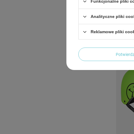
Funkcjonalne pliki 
Analityczne pliki coo
Kask Ro
Reklamowe pliki coo
Hulajno
80,54
Potwier