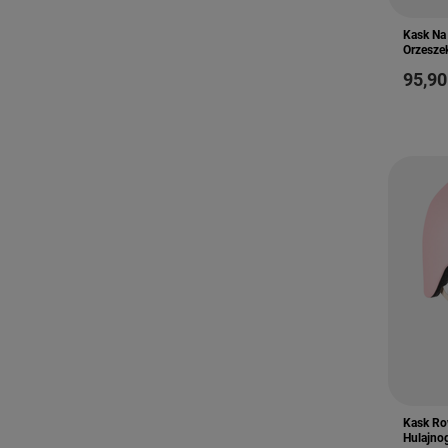
Kask Na
Orzesze
95,90
Kask Ro
Hulajno