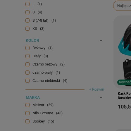
L
1
Zmień s
Najlepsz
S
4
S (7-8 lat)
1
XS
3
KOLOR
Beżowy
1
Biały
8
Czarno beżowy
2
czarno-biały
1
Czarno-niebieski
4
NOWOŚ
+ Rozwiń
Kask Ro
MARKA
Daszkie
Meteor
29
105,5
Nils Extreme
48
Spokey
15