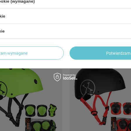
cookie (wymagane)
kie
werowy Orzeszek Regulowany Na
Kask Na Rolki Rower Hulajnogę Reg
kie
gę Wentylowany In-mold
Orzeszek 58-61 cm + Ochraniacze L
 zł
95,90 zł
/
szt.
/
komplet
dzam wymagane
Potwierdzam 