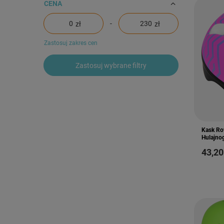
CENA
-
zł
zł
Zastosuj zakres cen
Zastosuj wybrane filtry
Kask Ro
Hulajno
43,20