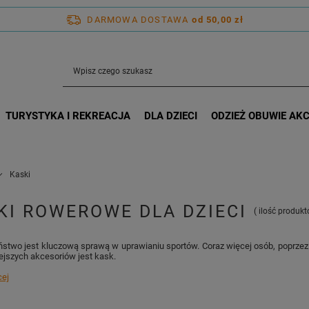
DARMOWA DOSTAWA
od 50,00 zł
TURYSTYKA I REKREACJA
DLA DZIECI
ODZIEŻ OBUWIE AK
Kaski
KI ROWEROWE DLA DZIECI
( ilość produk
stwo jest kluczową sprawą w uprawianiu sportów. Coraz więcej osób, poprzez 
ejszych akcesoriów jest kask.
cej