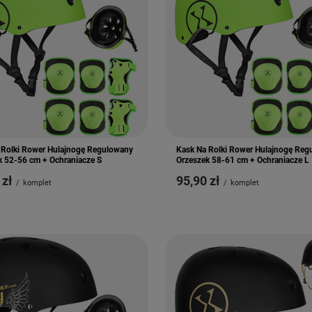
 Rolki Rower Hulajnogę Regulowany
Kask Na Rolki Rower Hulajnogę Reg
k 52-56 cm + Ochraniacze S
Orzeszek 58-61 cm + Ochraniacze L
 zł
95,90 zł
/
komplet
/
komplet