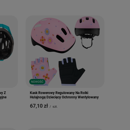
NOWOŚĆ
wy Z
Kask Rowerowy Regulowany Na Rolki
yjne
Hulajnogę Dziecięcy Ochronny Wentylowany
67,10 zł
/
szt.