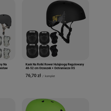
ny Na
Kask Na Rolki Rower Hulajnogę Regulowany
Zestaw
48-52 cm Orzeszek + Ochraniacze XS
76,70 zł
/
komplet