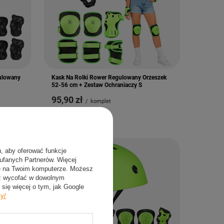
ulowany
Kask Na Rolki Rower Regulowany Orzeszek
52-56 cm + Zestaw Ochraniaczy S
95,90 zł
/
komplet
u, aby oferować funkcje
aufanych Partnerów. Więcej
ie na Twoim komputerze. Możesz
sz wycofać w dowolnym
się więcej o tym, jak Google
cy/