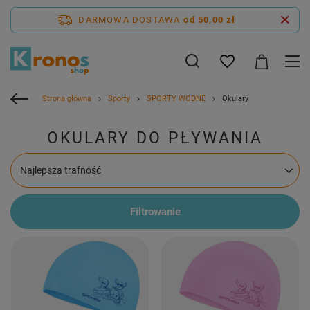
DARMOWA DOSTAWA
od 50,00 zł
Strona główna
Sporty
SPORTY WODNE
Okulary
OKULARY DO PŁYWANIA
Zmień sortowanie
Najlepsza trafność
Filtrowanie