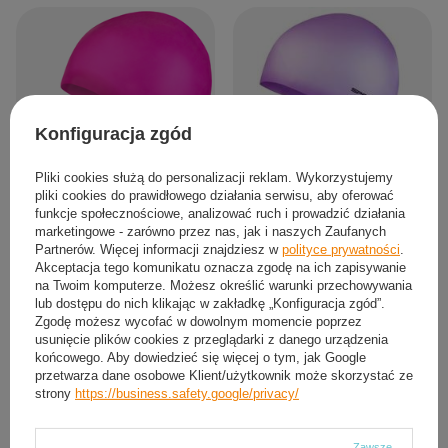
Konfiguracja zgód
Pliki cookies służą do personalizacji reklam. Wykorzystujemy
pliki cookies do prawidłowego działania serwisu, aby oferować
funkcje społecznościowe, analizować ruch i prowadzić działania
Zestaw Kąpielowy Na Basen Różowy
Zestaw Na Basen Fioletowy Czepek +
marketingowe - zarówno przez nas, jak i naszych Zaufanych
Czepek + Różowe Okularki Pływackie
Różowo-Fioletowe Okularki
Partnerów. Więcej informacji znajdziesz w
polityce prywatności
.
NILS
Pływackie
Akceptacja tego komunikatu oznacza zgodę na ich zapisywanie
38,30 zł
41,18 zł
na Twoim komputerze. Możesz określić warunki przechowywania
/
szt.
/
szt.
lub dostępu do nich klikając w zakładkę „Konfiguracja zgód”.
Zgodę możesz wycofać w dowolnym momencie poprzez
usunięcie plików cookies z przeglądarki z danego urządzenia
końcowego. Aby dowiedzieć się więcej o tym, jak Google
przetwarza dane osobowe Klient/użytkownik może skorzystać ze
strony
https://business.safety.google/privacy/
Zawsze