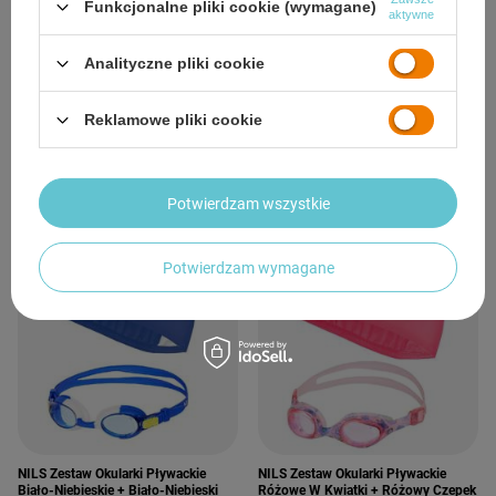
Funkcjonalne pliki cookie (wymagane)
aktywne
Analityczne pliki cookie
NILS Zielono-Czarny Dziecięcy
Zestaw Na Basen Niebiesko-Biały
Reklamowe pliki cookie
Zestaw Pływacki Czepek Ryba +
Czepek + Niebiesko-Białe Okularki
Okulary
Pływackie
43,20 zł
45,00 zł
/
szt.
/
szt.
Potwierdzam wszystkie
Potwierdzam wymagane
NILS Zestaw Okularki Pływackie
NILS Zestaw Okularki Pływackie
Różowe W Kwiatki + Różowy Czepek
Biało-Niebieskie + Biało-Niebieski