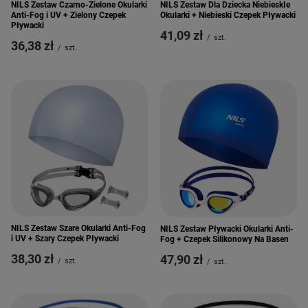
NILS Zestaw Dla Dziecka NiebieskIe
NILS Zestaw Czarno-Zielone Okularki
Okularki + Niebieski Czepek Pływacki
Anti-Fog i UV + Zielony Czepek
Pływacki
41,09 zł
/
szt.
36,38 zł
/
szt.
NILS Zestaw Szare Okularki Anti-Fog
NILS Zestaw Pływacki Okularki Anti-
i UV + Szary Czepek Pływacki
Fog + Czepek Silikonowy Na Basen
38,30 zł
47,90 zł
/
szt.
/
szt.