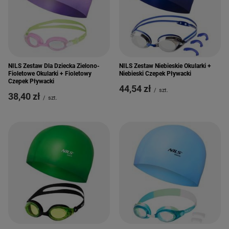
NILS Zestaw Niebieskie Okularki +
NILS Zestaw Dla Dziecka Zielono-
Niebieski Czepek Pływacki
Fioletowe Okularki + Fioletowy
Czepek Pływacki
44,54 zł
/
szt.
38,40 zł
/
szt.