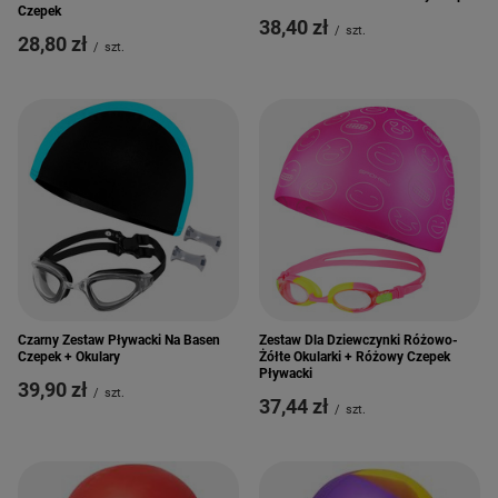
Czepek
38,40 zł
/
szt.
28,80 zł
/
szt.
Czarny Zestaw Pływacki Na Basen
Zestaw Dla Dziewczynki Różowo-
Czepek + Okulary
Żółte Okularki + Różowy Czepek
Pływacki
39,90 zł
/
szt.
37,44 zł
/
szt.