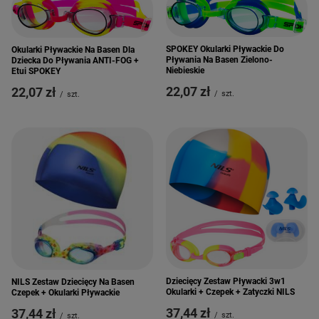
SPOKEY Okularki Pływackie Do
Okularki Pływackie Na Basen Dla
Pływania Na Basen Zielono-
Dziecka Do Pływania ANTI-FOG +
Niebieskie
Etui SPOKEY
22,07 zł
22,07 zł
/
szt.
/
szt.
Dziecięcy Zestaw Pływacki 3w1
NILS Zestaw Dziecięcy Na Basen
Okularki + Czepek + Zatyczki NILS
Czepek + Okularki Pływackie
37,44 zł
37,44 zł
/
szt.
/
szt.