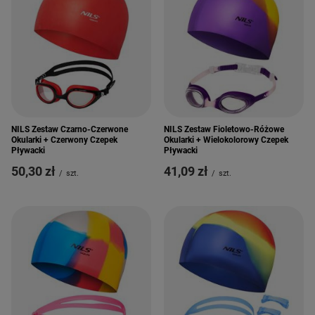
NILS Zestaw Czarno-Czerwone
NILS Zestaw Fioletowo-Różowe
Okularki + Czerwony Czepek
Okularki + Wielokolorowy Czepek
Pływacki
Pływacki
50,30 zł
41,09 zł
/
szt.
/
szt.