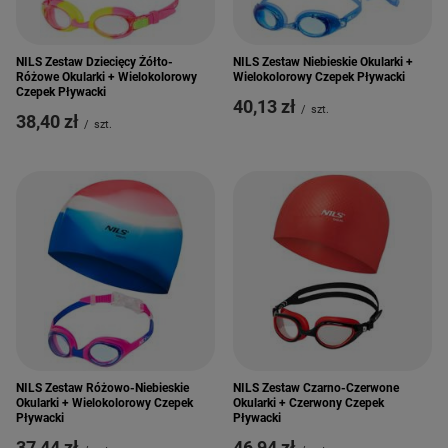
NILS Zestaw Dziecięcy Żółto-
NILS Zestaw Niebieskie Okularki +
Różowe Okularki + Wielokolorowy
Wielokolorowy Czepek Pływacki
Czepek Pływacki
40,13 zł
/
szt.
38,40 zł
/
szt.
NILS Zestaw Czarno-Czerwone
NILS Zestaw Różowo-Niebieskie
Okularki + Czerwony Czepek
Okularki + Wielokolorowy Czepek
Pływacki
Pływacki
46,94 zł
37,44 zł