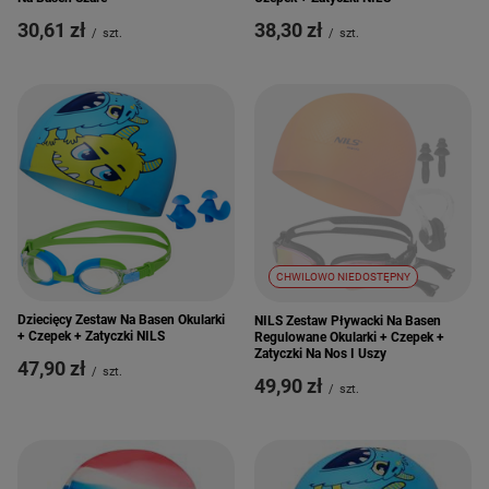
30,61 zł
38,30 zł
/
szt.
/
szt.
CHWILOWO NIEDOSTĘPNY
Dziecięcy Zestaw Na Basen Okularki
NILS Zestaw Pływacki Na Basen
+ Czepek + Zatyczki NILS
Regulowane Okularki + Czepek +
Zatyczki Na Nos I Uszy
47,90 zł
/
szt.
49,90 zł
/
szt.