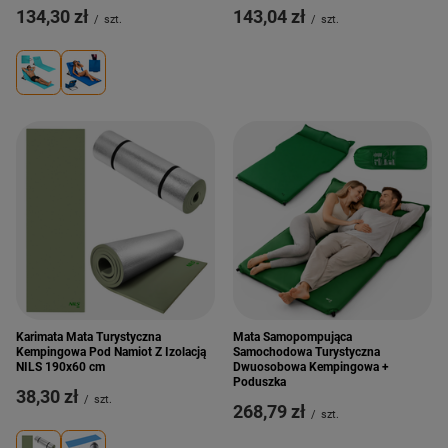
134,30 zł
143,04 zł
/
szt.
/
szt.
Karimata Mata Turystyczna
Mata Samopompująca
Kempingowa Pod Namiot Z Izolacją
Samochodowa Turystyczna
NILS 190x60 cm
Dwuosobowa Kempingowa +
Poduszka
38,30 zł
/
szt.
268,79 zł
/
szt.