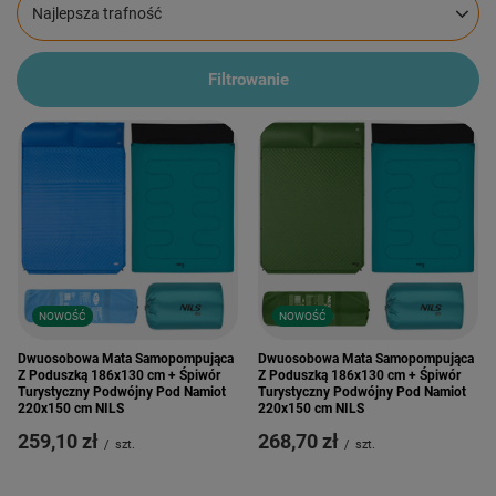
Zmień sortowanie
Najlepsza trafność
Filtrowanie
NOWOŚĆ
NOWOŚĆ
Dwuosobowa Mata Samopompująca
Dwuosobowa Mata Samopompująca
Z Poduszką 186x130 cm + Śpiwór
Z Poduszką 186x130 cm + Śpiwór
Turystyczny Podwójny Pod Namiot
Turystyczny Podwójny Pod Namiot
220x150 cm NILS
220x150 cm NILS
259,10 zł
268,70 zł
/
szt.
/
szt.