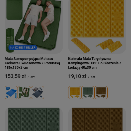
NASZ BESTSELLER
Mata Samopompująca Materac
Karimata Mata Turystyczna
Karimata Dwuosobowa Z Poduszką
Kempingowa IXPE Do Siedzenia Z
186x130x3 cm
Izolacją 40x30 cm
153,59 zł
19,10 zł
/
szt.
/
szt.