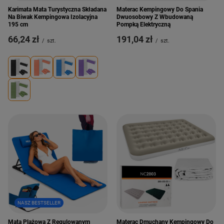
Karimata Mata Turystyczna Składana
Materac Kempingowy Do Spania
Na Biwak Kempingowa Izolacyjna
Dwuosobowy Z Wbudowaną
195 cm
Pompką Elektryczną
66,24 zł
191,04 zł
/
szt.
/
szt.
NASZ BESTSELLER
Mata Plażowa Z Regulowanym
Materac Dmuchany Kempingowy Do