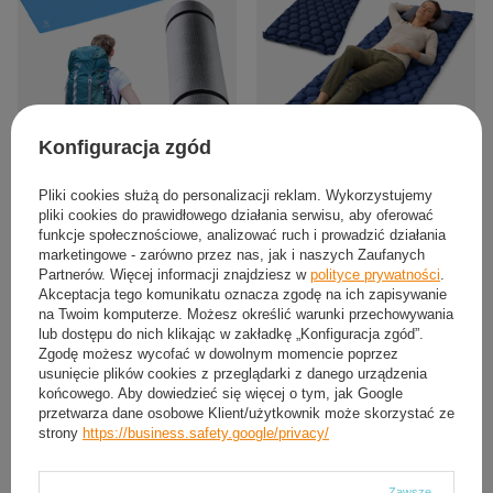
Konfiguracja zgód
PROMOCJA
Karimata Mata Turystyczna
MERKAN Mata Turystyczna
Pliki cookies służą do personalizacji reklam. Wykorzystujemy
Kempingowa Pod Namiot Z Izolacją
Pompowana Materac Pod Namiot
pliki cookies do prawidłowego działania serwisu, aby oferować
NILS 190x60 cm
190x58 cm
funkcje społecznościowe, analizować ruch i prowadzić działania
38,30 zł
67,19 zł
marketingowe - zarówno przez nas, jak i naszych Zaufanych
/
szt.
/
szt.
Partnerów. Więcej informacji znajdziesz w
polityce prywatności
.
Najniższa cena z 30 dni przed
Akceptacja tego komunikatu oznacza zgodę na ich zapisywanie
obniżką:
89,99 zł
-25%
na Twoim komputerze. Możesz określić warunki przechowywania
Cena regularna:
99,99 zł
-33%
lub dostępu do nich klikając w zakładkę „Konfiguracja zgód”.
Zgodę możesz wycofać w dowolnym momencie poprzez
usunięcie plików cookies z przeglądarki z danego urządzenia
końcowego. Aby dowiedzieć się więcej o tym, jak Google
przetwarza dane osobowe Klient/użytkownik może skorzystać ze
strony
https://business.safety.google/privacy/
Zawsze