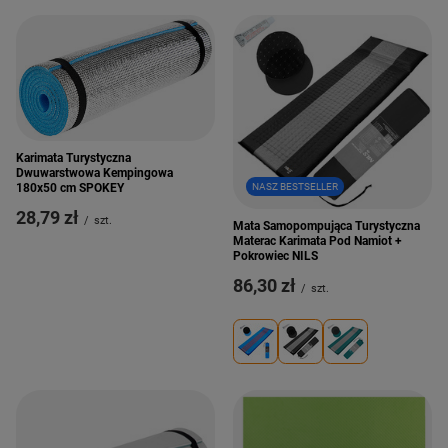
Karimata Turystyczna
Dwuwarstwowa Kempingowa
180x50 cm SPOKEY
NASZ BESTSELLER
28,79 zł
/
szt.
Mata Samopompująca Turystyczna
Materac Karimata Pod Namiot +
Pokrowiec NILS
86,30 zł
/
szt.