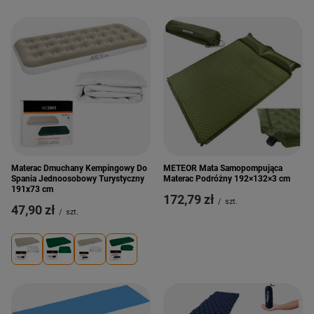
Materac Dmuchany Kempingowy Do
METEOR Mata Samopompująca
Spania Jednoosobowy Turystyczny
Materac Podróżny 192×132×3 cm
191x73 cm
172,79 zł
/
szt.
47,90 zł
/
szt.