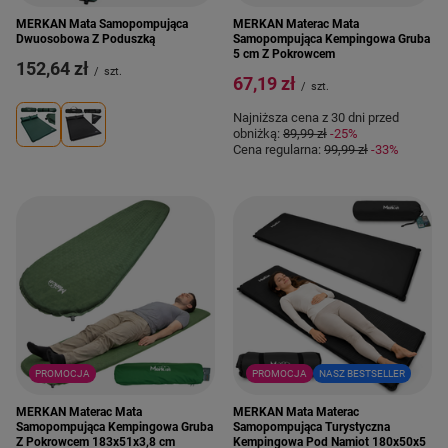
MERKAN Mata Samopompująca
MERKAN Materac Mata
Dwuosobowa Z Poduszką
Samopompująca Kempingowa Gruba
5 cm Z Pokrowcem
152,64 zł
/
szt.
67,19 zł
/
szt.
Najniższa cena z 30 dni przed
obniżką:
89,99 zł
-25%
Cena regularna:
99,99 zł
-33%
PROMOCJA
PROMOCJA
NASZ BESTSELLER
MERKAN Materac Mata
MERKAN Mata Materac
Samopompująca Kempingowa Gruba
Samopompująca Turystyczna
Z Pokrowcem 183x51x3,8 cm
Kempingowa Pod Namiot 180x50x5