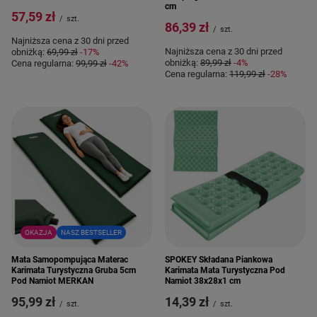
cm
57,59 zł
/
szt.
86,39 zł
/
szt.
Najniższa cena z 30 dni przed
Najniższa cena z 30 dni przed
obniżką:
69,99 zł
-17%
obniżką:
89,99 zł
-4%
Cena regularna:
99,99 zł
-42%
Cena regularna:
119,99 zł
-28%
OKAZJA
NASZ BESTSELLER
Mata Samopompująca Materac
SPOKEY Składana Piankowa
Karimata Turystyczna Gruba 5cm
Karimata Mata Turystyczna Pod
Pod Namiot MERKAN
Namiot 38x28x1 cm
95,99 zł
14,39 zł
/
szt.
/
szt.