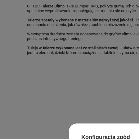
CHTBR Talerze Olimpijskie Bumper HMS, pokryte gumą. Ich głów
specjalne wyprofilowanie zapobiegające kręceniu się na gryfie.
Talerze zostały wykonane z materiałów najwyższej jakości.
Tr
odrzucania obciążenia, jak również zapobiega niszczeniu się po
Wewnętrzna średnica została dopasowana do gryfów olimpijskic
podczas intensywnego treningu.
Tuleja w talerzu wykonana jest ze stali nierdzewnej – ułatwia t
jest to element, dzięki któremu obciążenie stabilnie trzyma się na
Konfiguracja zgód