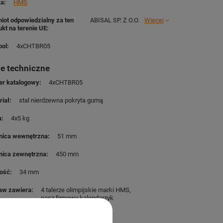
ka
HMS
iot odpowiedzialny za ten
ABISAL SP. Z O.O.
Więcej
ukt na terenie UE
ol
4xCHTBR05
e techniczne
r katalogowy
4xCHTBR05
riał
stal nierdzewna pokryta gumą
a
4x5 kg
nica wewnętrzna
51 mm
nica zewnętrzna
450 mm
ość
34 mm
aw zawiera
4 talerze olimpijskie marki HMS
nasz firmowy kalendarzyk