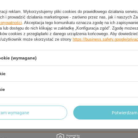
izacji reklam. Wykorzystujemy pliki cookies do prawidłowego działania serwis
ch i prowadzić działania marketingowe - zarówno przez nas, jak i naszych Z
2 LETNIA GWARANCJA PRODUCENTA
e prywatności
. Akceptacja tego komunikatu oznacza zgodę na ich zapisywan
2 Letnia Gwarancja Producenta
a lub dostępu do nich klikając w zakładkę „Konfiguracja zgód”. Zgodę może
ków cookies z przeglądarki z danego urządzenia końcowego. Aby dowiedzieć 
t/użytkownik może skorzystać ze strony
https://business.safety.google/priva
trzebujesz pomocy? Masz pytania?
cookie (wymagane)
Zadaj pyta
dpowiemy niezwłocznie, najciekawsze pytania i odpowiedzi
publikując dla innych.
kie
kie
NAPISZ SWOJĄ OPINIĘ
Twoja ocena:
dzam wymagane
Potwierdzam 
5/5