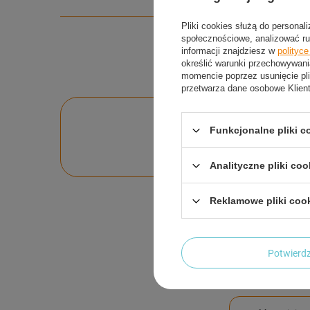
Pliki cookies służą do personal
społecznościowe, analizować ru
informacji znajdziesz w
polityc
określić warunki przechowywani
momencie poprzez usunięcie pli
przetwarza dane osobowe Klien
Po
Funkcjonalne pliki 
Zadaj pytanie a my o
Analityczne pliki coo
Reklamowe pliki coo
Potwier