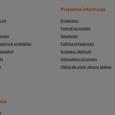
Przydatne informacje
j się
Producenci
Pomysł na prezent
upowe
Regulamin
upionych produktów
Polityka prywatności
ransakcji
Dostawa i płatność
ty
Odstąpienie od umowy
r
Oferta dla szkół, siłowni, klubów
sie
y