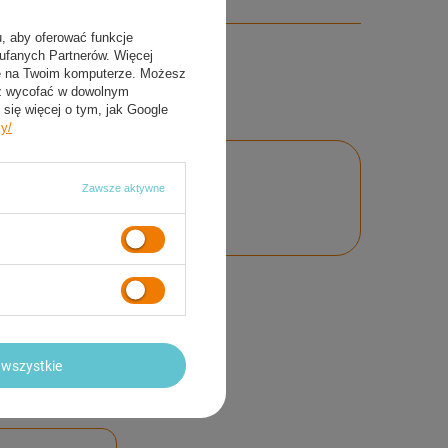
u, aby oferować funkcje
aufanych Partnerów. Więcej
ie na Twoim komputerze. Możesz
sz wycofać w dowolnym
się więcej o tym, jak Google
cy/
Zawsze aktywne
nie
wszystkie