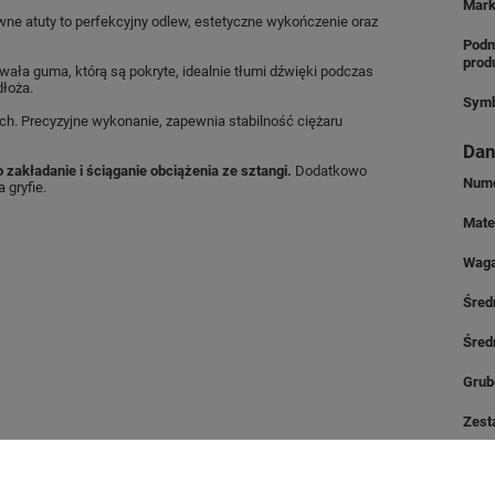
Mar
ne atuty to perfekcyjny odlew, estetyczne wykończenie oraz
Podm
prod
wała guma, którą są pokryte, idealnie tłumi dźwięki podczas
dłoża.
Symb
h. Precyzyjne wykonanie, zapewnia stabilność ciężaru
Dan
o zakładanie i ściąganie obciążenia ze sztangi.
Dodatkowo
Nume
 gryfie.
Mate
Wag
Śred
Śred
Grub
Zest