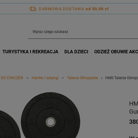
DARMOWA DOSTAWA
od 50,00 zł
TURYSTYKA I REKREACJA
DLA DZIECI
ODZIEŻ OBUWIE AK
 DO ĆWICZEŃ
Hantle / sztangi
Talerze Olimpijskie
HMS Talerze Olimp
HMS
Gu
380