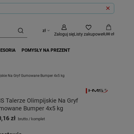
zł
Zaloguj się
Listy zakupowe
0,00 zł
CESORIA
POMYSŁY NA PREZENT
ijskie Na Gryf Gumowane Bumper 4x5 kg
 Talerze Olimpijskie Na Gryf
mowane Bumper 4x5 kg
,16 zł
brutto
/
komplet