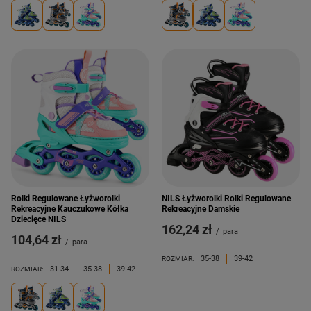
Rolki Regulowane Łyżworolki
NILS Łyżworolki Rolki Regulowane
Rekreacyjne Kauczukowe Kółka
Rekreacyjne Damskie
Dziecięce NILS
162,24 zł
/
para
104,64 zł
/
para
35-38
39-42
ROZMIAR:
31-34
35-38
39-42
ROZMIAR: