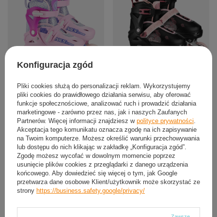
Konfiguracja zgód
Rolki Regulowane Łyżworolki
Rolki Regulowane Dziecięce
Pliki cookies służą do personalizacji reklam. Wykorzystujemy
Rekreacyjne Dziecięce Różowe Nils
Rekreacyjne Kauczukowe Kółka
pliki cookies do prawidłowego działania serwisu, aby oferować
Extreme
ABEC-7 Nils Extreme
funkcje społecznościowe, analizować ruch i prowadzić działania
114,24 zł
143,90 zł
marketingowe - zarówno przez nas, jak i naszych Zaufanych
/
para
/
para
Partnerów. Więcej informacji znajdziesz w
polityce prywatności
.
Akceptacja tego komunikatu oznacza zgodę na ich zapisywanie
26-29
30-33
34-37
34-37
38-41
ROZMIAR:
ROZMIAR:
na Twoim komputerze. Możesz określić warunki przechowywania
lub dostępu do nich klikając w zakładkę „Konfiguracja zgód”.
Zgodę możesz wycofać w dowolnym momencie poprzez
usunięcie plików cookies z przeglądarki z danego urządzenia
końcowego. Aby dowiedzieć się więcej o tym, jak Google
przetwarza dane osobowe Klient/użytkownik może skorzystać ze
strony
https://business.safety.google/privacy/
Zawsze