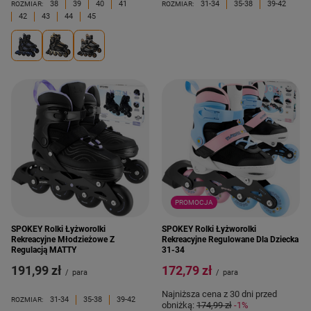
38
39
40
41
31-34
35-38
39-42
ROZMIAR:
ROZMIAR:
42
43
44
45
PROMOCJA
SPOKEY Rolki Łyżworolki
SPOKEY Rolki Łyżworolki
Rekreacyjne Młodzieżowe Z
Rekreacyjne Regulowane Dla Dziecka
Regulacją MATTY
31-34
191,99 zł
172,79 zł
/
para
/
para
Najniższa cena z 30 dni przed
31-34
35-38
39-42
ROZMIAR:
obniżką:
174,99 zł
-1%