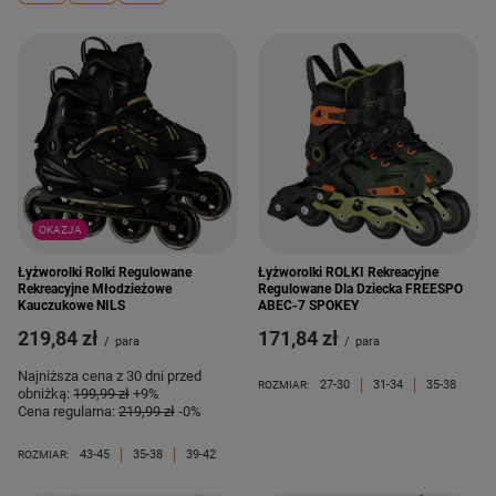
OKAZJA
Łyżworolki Rolki Regulowane
Łyżworolki ROLKI Rekreacyjne
Rekreacyjne Młodzieżowe
Regulowane Dla Dziecka FREESPO
Kauczukowe NILS
ABEC-7 SPOKEY
219,84 zł
171,84 zł
/
para
/
para
Najniższa cena z 30 dni przed
27-30
31-34
35-38
ROZMIAR:
obniżką:
199,99 zł
+9%
Cena regularna:
219,99 zł
-0%
43-45
35-38
39-42
ROZMIAR: