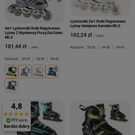
Łyżworolki 2w1 Rolki Regulowane
Łyżwy Hokejowe Damskie NILS
4w1 Łyżworolki Rolki Regulowane
Łyżwy Z Wymienną Płozą Dla Dzieci
162,24 zł
/
para
NILS
181,44 zł
/
para
29-33
34-38
39-43
ROZMIAR:
29-33
34-38
39-43
ROZMIAR: