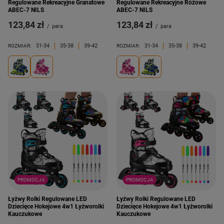
Regulowane Rekreacyjne Granatowe
Regulowane Rekreacyjne Różowe
ABEC-7 NILS
ABEC-7 NILS
123,84 zł
123,84 zł
/
para
/
para
31-34
35-38
39-42
31-34
35-38
39-42
ROZMIAR:
ROZMIAR:
PROMOCJA
PROMOCJA
Łyżwy Rolki Regulowane LED
Łyżwy Rolki Regulowane LED
Dziecięce Hokejowe 4w1 Łyżworolki
Dziecięce Hokejowe 4w1 Łyżworolki
Kauczukowe
Kauczukowe