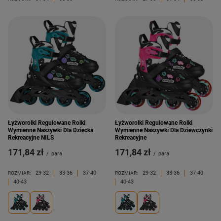
Łyżworolki Regulowane Rolki
Łyżworolki Regulowane Rolki
Wymienne Naszywki Dla Dziecka
Wymienne Naszywki Dla Dziewczynki
Rekreacyjne NILS
Rekreacyjne
171,84 zł
171,84 zł
/
para
/
para
29-32
33-36
37-40
29-32
33-36
37-40
ROZMIAR:
ROZMIAR:
40-43
40-43