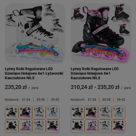
Łyżwy Rolki Regulowane LED
Łyżwy Rolki Regulowane LED
Dziecięce Hokejowe 4w1 Łyżworolki
Dziecięce Hokejowe 4w1
Kauczukowe NILS
Kauczukowe NILS
235,20 zł
od
210,24 zł
-
do
235,20 zł
/
para
/
para
31-34
35-38
39-42
31-34
35-38
39-42
ROZMIAR:
ROZMIAR: