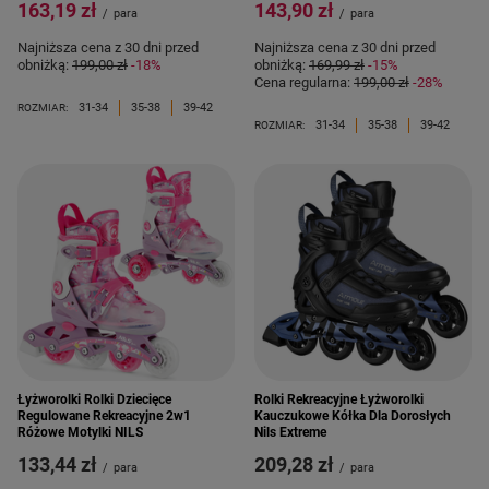
163,19 zł
143,90 zł
/
para
/
para
Najniższa cena z 30 dni przed
Najniższa cena z 30 dni przed
obniżką:
199,00 zł
-18%
obniżką:
169,99 zł
-15%
Cena regularna:
199,00 zł
-28%
31-34
35-38
39-42
ROZMIAR:
31-34
35-38
39-42
ROZMIAR:
Łyżworolki Rolki Dziecięce
Rolki Rekreacyjne Łyżworolki
Regulowane Rekreacyjne 2w1
Kauczukowe Kółka Dla Dorosłych
Różowe Motylki NILS
Nils Extreme
133,44 zł
209,28 zł
/
para
/
para