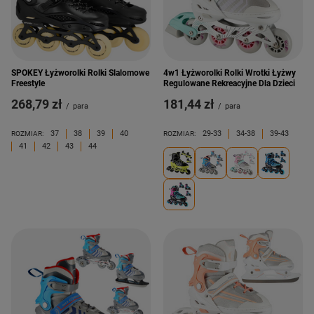
SPOKEY Łyżworolki Rolki Slalomowe
4w1 Łyżworolki Rolki Wrotki Łyżwy
Freestyle
Regulowane Rekreacyjne Dla Dzieci
268,79 zł
181,44 zł
/
para
/
para
37
38
39
40
29-33
34-38
39-43
ROZMIAR:
ROZMIAR:
41
42
43
44