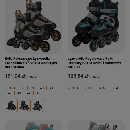
Rolki Rekreacyjne Łyżworolki
Łyżworolki Regulowane Rolki
Kauczukowe Kółka Dla Dorosłych
Rekreacyjne Dla Dzieci i Młodzieży
Nils Extreme
ABEC-7
191,04 zł
123,84 zł
/
para
/
para
38
39
40
41
30-33
34-37
38-41
ROZMIAR:
ROZMIAR:
42
43
44
45