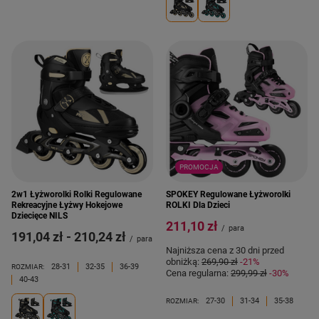
PROMOCJA
2w1 Łyżworolki Rolki Regulowane
SPOKEY Regulowane Łyżworolki
Rekreacyjne Łyżwy Hokejowe
ROLKI Dla Dzieci
Dziecięce NILS
211,10 zł
/
para
od
191,04 zł
-
do
210,24 zł
/
para
Najniższa cena z 30 dni przed
obniżką:
269,90 zł
-21%
28-31
32-35
36-39
ROZMIAR:
Cena regularna:
299,99 zł
-30%
40-43
27-30
31-34
35-38
ROZMIAR: