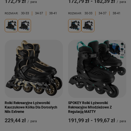
172,79 zł
od
172,79 zł
-
do
182,39 zł
/
para
/
para
30-33
34-37
38-41
30-33
34-37
38-41
ROZMIAR:
ROZMIAR:
Rolki Rekreacyjne Łyżworolki
SPOKEY Rolki Łyżworolki
Kauczukowe Kółka Dla Dorosłych
Rekreacyjne Młodzieżowe Z
Nils Extreme
Regulacją MATTY
229,44 zł
od
191,99 zł
-
do
199,67 zł
/
para
/
para