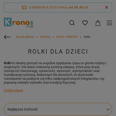
DARMOWA DOSTAWA
od 50,00 zł
Strona główna
Skating
ROLKI I WROTKI
Rolki
ROLKI DLA DZIECI
Rolki
to idealny pomysł na wspólne spędzanie czasu w gronie rodziny i
znajomych. Dla dzieci stanowią świetną zabawę, która przy okazji
rozwija ich równowagę, sprawność, zwinność, wytrzymałość oraz
koordynację ruchową. Natomiast dla dorosłych, to doskonałe
rozwiązanie na pozbycie się kilku nadprogramowych kilogramów, czy
poprawę estetyki sylwetki oraz kondycji fizycznej.
Czytaj więcej
Zmień sortowanie
Najlepsza trafność