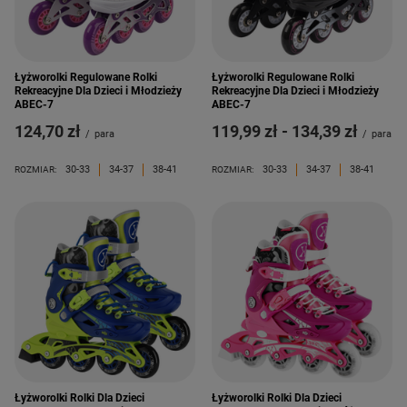
Łyżworolki Regulowane Rolki
Łyżworolki Regulowane Rolki
Rekreacyjne Dla Dzieci i Młodzieży
Rekreacyjne Dla Dzieci i Młodzieży
ABEC-7
ABEC-7
124,70 zł
od
119,99 zł
-
do
134,39 zł
/
para
/
para
30-33
34-37
38-41
30-33
34-37
38-41
ROZMIAR:
ROZMIAR:
Łyżworolki Rolki Dla Dzieci
Łyżworolki Rolki Dla Dzieci