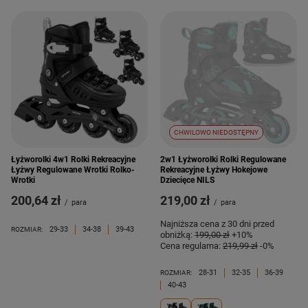
CHWILOWO NIEDOSTĘPNY
Łyżworolki 4w1 Rolki Rekreacyjne
2w1 Łyżworolki Rolki Regulowane
Łyżwy Regulowane Wrotki Rolko-
Rekreacyjne Łyżwy Hokejowe
Wrotki
Dziecięce NILS
200,64 zł
219,00 zł
/
para
/
para
Najniższa cena z 30 dni przed
29-33
34-38
39-43
ROZMIAR:
obniżką:
199,00 zł
+10%
Cena regularna:
219,99 zł
-0%
28-31
32-35
36-39
ROZMIAR:
40-43