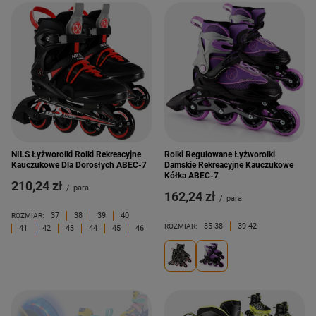
NILS Łyżworolki Rolki Rekreacyjne
Rolki Regulowane Łyżworolki
Kauczukowe Dla Dorosłych ABEC-7
Damskie Rekreacyjne Kauczukowe
Kółka ABEC-7
210,24 zł
/
para
162,24 zł
/
para
37
38
39
40
ROZMIAR:
35-38
39-42
ROZMIAR:
41
42
43
44
45
46