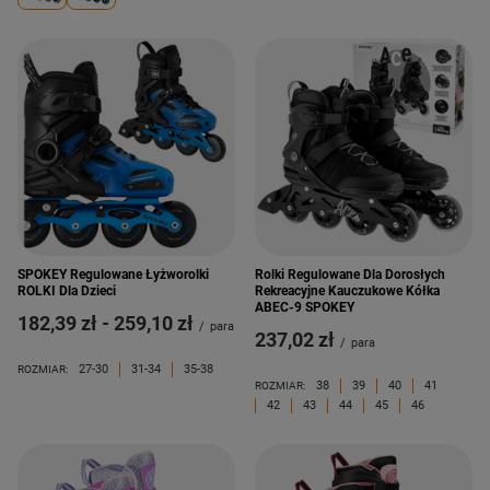
SPOKEY Regulowane Łyżworolki
Rolki Regulowane Dla Dorosłych
ROLKI Dla Dzieci
Rekreacyjne Kauczukowe Kółka
ABEC-9 SPOKEY
od
182,39 zł
-
do
259,10 zł
/
para
237,02 zł
/
para
27-30
31-34
35-38
ROZMIAR:
38
39
40
41
ROZMIAR:
42
43
44
45
46