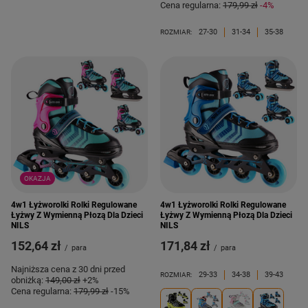
Cena regularna:
179,99 zł
-4%
27-30
31-34
35-38
ROZMIAR:
OKAZJA
4w1 Łyżworolki Rolki Regulowane
4w1 Łyżworolki Rolki Regulowane
Łyżwy Z Wymienną Płozą Dla Dzieci
Łyżwy Z Wymienną Płozą Dla Dzieci
NILS
NILS
152,64 zł
171,84 zł
/
para
/
para
Najniższa cena z 30 dni przed
29-33
34-38
39-43
ROZMIAR:
obniżką:
149,00 zł
+2%
Cena regularna:
179,99 zł
-15%