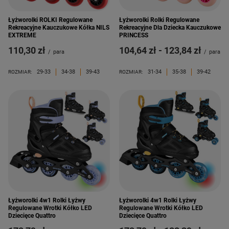
Łyżworolki ROLKI Regulowane
Łyżworolki Rolki Regulowane
Rekreacyjne Kauczukowe Kółka NILS
Rekreacyjne Dla Dziecka Kauczukowe
EXTREME
PRINCESS
110,30 zł
od
104,64 zł
-
do
123,84 zł
/
para
/
para
29-33
34-38
39-43
31-34
35-38
39-42
ROZMIAR:
ROZMIAR:
Łyżworolki 4w1 Rolki Łyżwy
Łyżworolki 4w1 Rolki Łyżwy
Regulowane Wrotki Kółko LED
Regulowane Wrotki Kółko LED
Dziecięce Quattro
Dziecięce Quattro