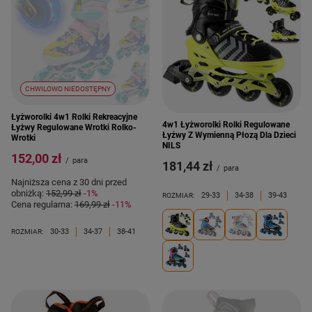
CHWILOWO NIEDOSTĘPNY
Łyżworolki 4w1 Rolki Rekreacyjne
4w1 Łyżworolki Rolki Regulowane
Łyżwy Regulowane Wrotki Rolko-
Łyżwy Z Wymienną Płozą Dla Dzieci
Wrotki
NILS
152,00 zł
/
para
181,44 zł
/
para
Najniższa cena z 30 dni przed
obniżką:
152,99 zł
-1%
29-33
34-38
39-43
ROZMIAR:
Cena regularna:
169,99 zł
-11%
30-33
34-37
38-41
ROZMIAR: