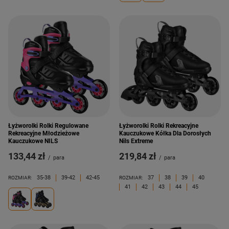
Łyżworolki Rolki Regulowane
Łyżworolki Rolki Rekreacyjne
Rekreacyjne Młodzieżowe
Kauczukowe Kółka Dla Dorosłych
Kauczukowe NILS
Nils Extreme
133,44 zł
219,84 zł
/
para
/
para
35-38
39-42
42-45
37
38
39
40
ROZMIAR:
ROZMIAR:
41
42
43
44
45