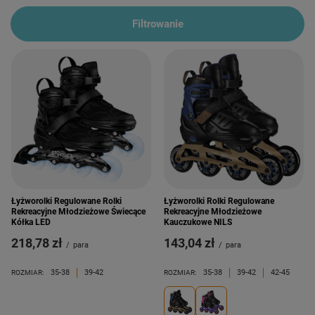
Filtrowanie
Łyżworolki Regulowane Rolki
Łyżworolki Rolki Regulowane
Rekreacyjne Młodzieżowe Świecące
Rekreacyjne Młodzieżowe
Kółka LED
Kauczukowe NILS
218,78 zł
143,04 zł
/
para
/
para
35-38
39-42
35-38
39-42
42-45
ROZMIAR:
ROZMIAR: