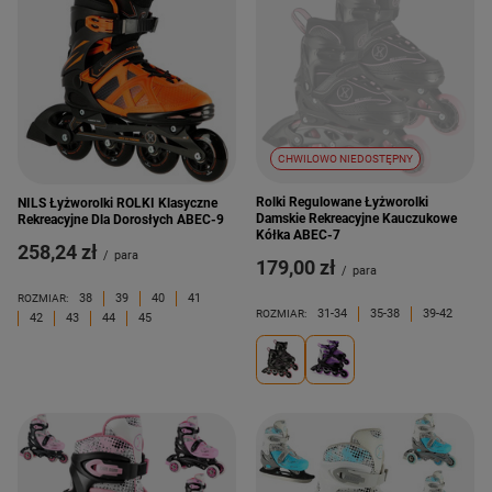
CHWILOWO NIEDOSTĘPNY
Rolki Regulowane Łyżworolki
NILS Łyżworolki ROLKI Klasyczne
Damskie Rekreacyjne Kauczukowe
Rekreacyjne Dla Dorosłych ABEC-9
Kółka ABEC-7
258,24 zł
/
para
179,00 zł
/
para
38
39
40
41
ROZMIAR:
31-34
35-38
39-42
ROZMIAR:
42
43
44
45