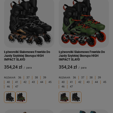
Łyżworolki Slalomowe Freeride Do
Łyżworolki Slalomowe Freeride Do
Jazdy Szybkiej Skorupa HIGH
Jazdy Szybkiej Skorupa HIGH
IMPACT SLAYD
IMPACT SLAYD
354,24 zł
354,24 zł
/
para
/
para
36
37
38
39
36
37
38
39
ROZMIAR:
ROZMIAR:
40
41
42
43
44
45
40
41
42
43
44
45
46
47
46
47