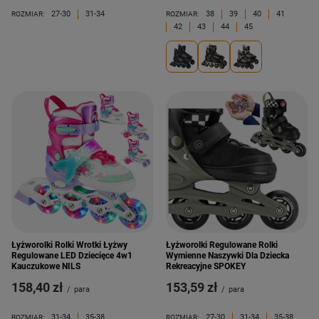
27-30
31-34
38
39
40
41
ROZMIAR:
ROZMIAR:
42
43
44
45
Łyżworolki Rolki Wrotki Łyżwy
Łyżworolki Regulowane Rolki
Regulowane LED Dziecięce 4w1
Wymienne Naszywki Dla Dziecka
Kauczukowe NILS
Rekreacyjne SPOKEY
158,40 zł
153,59 zł
/
para
/
para
31-34
35-38
27-30
31-34
35-38
ROZMIAR:
ROZMIAR: