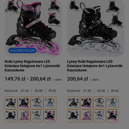
NASZ BESTSELLER
Rolki Łyżwy Regulowane LED
Łyżwy Rolki Regulowane LED
Dziecięce Hokejowe 4w1 Łyżworolki
Dziecięce Hokejowe 4w1 Łyżworolki
Kauczukowe
Kauczukowe
od
149,76 zł
-
do
200,64 zł
200,64 zł
/
para
/
para
31-34
35-38
39-42
31-34
35-38
39-42
ROZMIAR:
ROZMIAR: