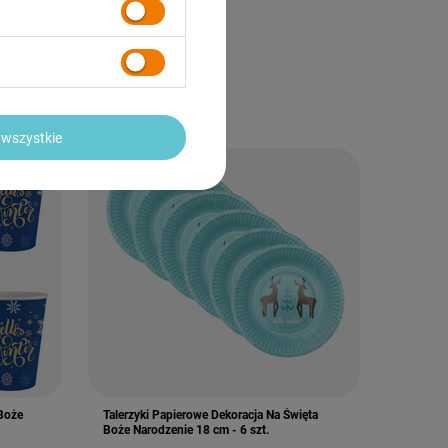
6,24 zł
/
komplet
wszystkie
Boże
Talerzyki Papierowe Dekoracja Na Święta
Boże Narodzenie 18 cm - 6 szt.