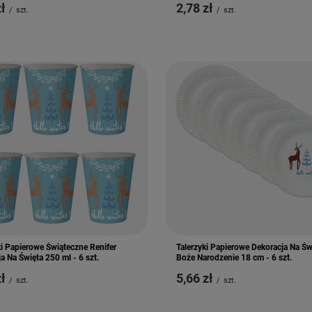
zł
2,78 zł
/
szt.
/
szt.
i Papierowe Świąteczne Renifer
Talerzyki Papierowe Dekoracja Na Św
a Na Święta 250 ml - 6 szt.
Boże Narodzenie 18 cm - 6 szt.
zł
5,66 zł
/
szt.
/
szt.