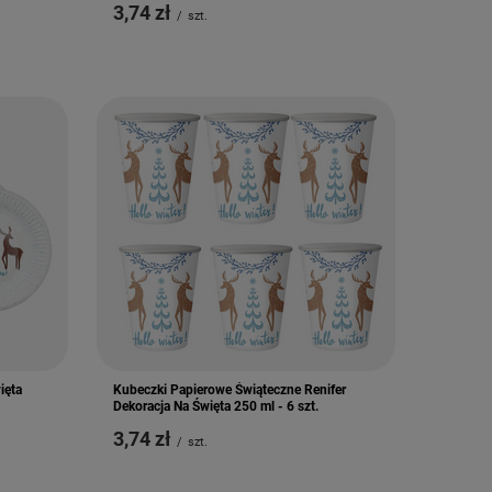
3,74 zł
/
szt.
ięta
Kubeczki Papierowe Świąteczne Renifer
Dekoracja Na Święta 250 ml - 6 szt.
3,74 zł
/
szt.