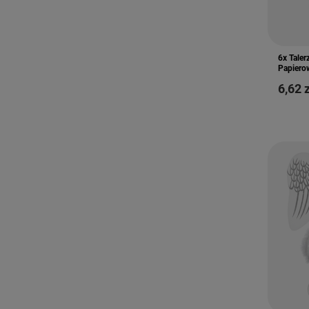
6x Taler
Papiero
6,62 