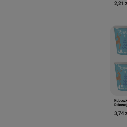
2,21 
Kubeczk
Dekoracj
3,74 