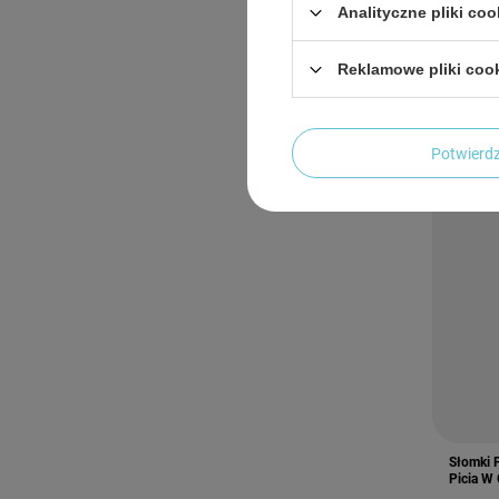
4,32 
Analityczne pliki coo
Najniżs
5,90 zł
Reklamowe pliki coo
Cena re
Potwier
Słomki 
Picia W 