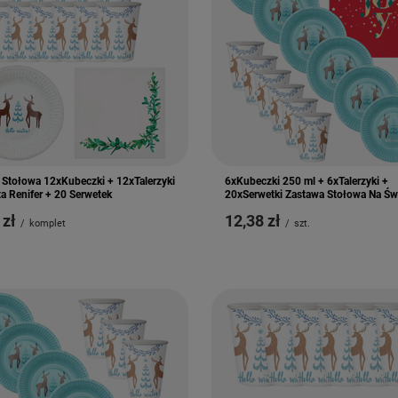
 Stołowa 12xKubeczki + 12xTalerzyki
6xKubeczki 250 ml + 6xTalerzyki +
a Renifer + 20 Serwetek
20xSerwetki Zastawa Stołowa Na Św
 zł
12,38 zł
/
komplet
/
szt.