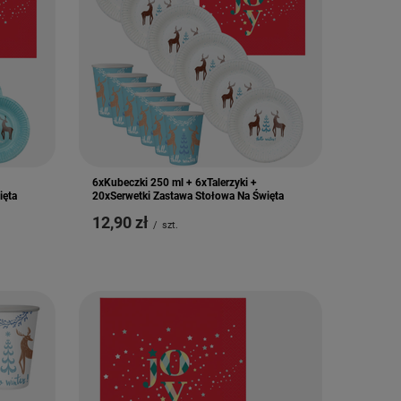
6xKubeczki 250 ml + 6xTalerzyki +
ięta
20xSerwetki Zastawa Stołowa Na Święta
12,90 zł
/
szt.