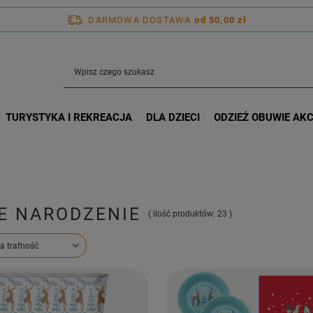
DARMOWA DOSTAWA
od 50,00 zł
TURYSTYKA I REKREACJA
DLA DZIECI
ODZIEŻ OBUWIE AK
E NARODZENIE
( ilość produktów:
23
)
ortowanie
a trafność