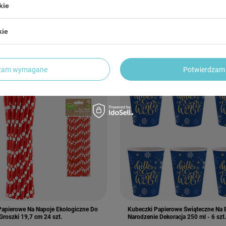
zł
9,50 zł
kie
/
szt.
/
szt.
za cena z 30 dni przed obniżką:
-26%
kie
gularna:
5,99 zł
-28%
dzam wymagane
Potwierdzam 
Papierowe Na Napoje Ekologiczne Do
Kubeczki Papierowe Świąteczne Na 
Groszki 19,7 cm 24 szt.
Narodzenie Dekoracja 250 ml - 6 szt.