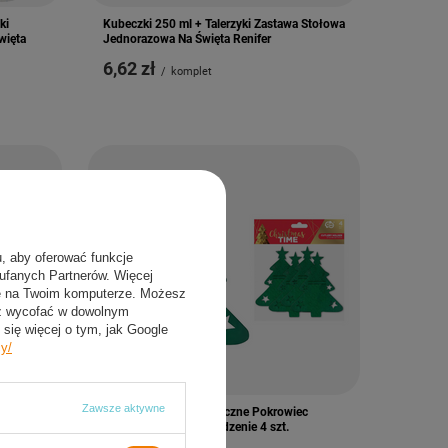
ki
Kubeczki 250 ml + Talerzyki Zastawa Stołowa
więta
Jednorazowa Na Święta Renifer
6,62 zł
/
komplet
u, aby oferować funkcje
aufanych Partnerów. Więcej
ie na Twoim komputerze. Możesz
sz wycofać w dowolnym
się więcej o tym, jak Google
cy/
Zawsze aktywne
koracja
Etui Na Sztućce Świąteczne Pokrowiec
Choinka Na Boże Narodzenie 4 szt.