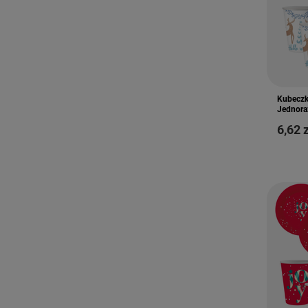
Kubeczk
Jednora
6,62 