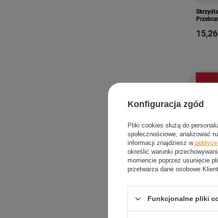
Skrzydła
Przebran
15,26
Konfiguracja zgód
Pliki cookies służą do personal
społecznościowe, analizować ru
informacji znajdziesz w
polityc
określić warunki przechowywani
momencie poprzez usunięcie pli
przetwarza dane osobowe Klien
PROMOC
Funkcjonalne pliki 
Serwetk
Święta 