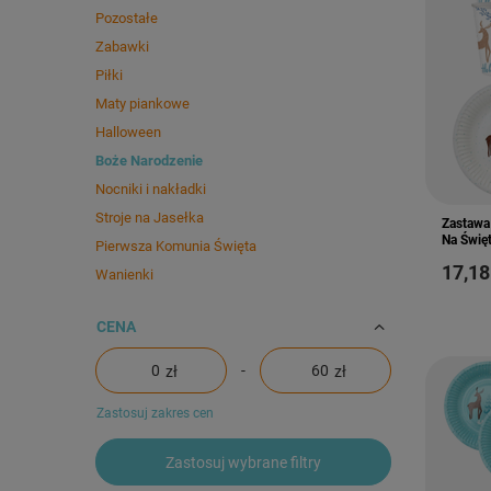
Pozostałe
Zabawki
Piłki
Maty piankowe
Halloween
Boże Narodzenie
Nocniki i nakładki
Stroje na Jasełka
Zastawa
Na Święt
Pierwsza Komunia Święta
17,18
Wanienki
CENA
-
zł
zł
Zastosuj zakres cen
Zastosuj wybrane filtry