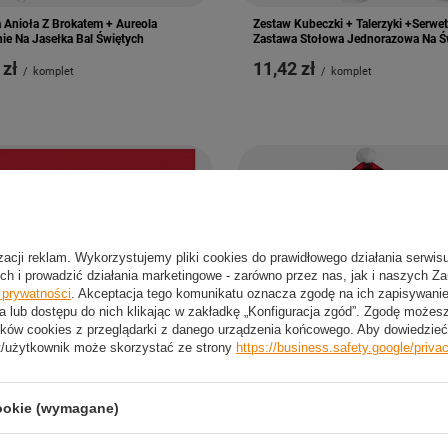
 Anioła Z Brokatem + Aureola
Zestaw Kubeczki + Talerzyki +Serwet
ie Na Jasełka Bal Świętych
Zastawa Stołowa Jednorazowa Na Ś
 zł
11,42 zł
/
komplet
/
komplet
izacji reklam. Wykorzystujemy pliki cookies do prawidłowego działania serwis
ch i prowadzić działania marketingowe - zarówno przez nas, jak i naszych Z
e prywatności
. Akceptacja tego komunikatu oznacza zgodę na ich zapisywan
a lub dostępu do nich klikając w zakładkę „Konfiguracja zgód”. Zgodę może
ków cookies z przeglądarki z danego urządzenia końcowego. Aby dowiedzieć 
t/użytkownik może skorzystać ze strony
https://business.safety.google/priva
JA
cookie (wymagane)
i Świąteczne Na Boże Narodzenie Na
Świąteczny Pokrowiec Na Krzesło De
GODAN 33x33 cm - 20 szt.
Na Boże Narodzenie 65 x 45 cm