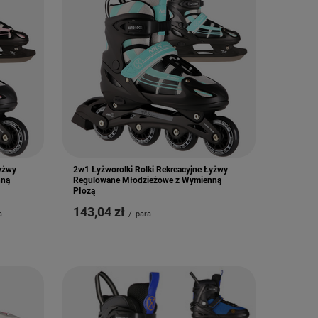
Łyżwy
2w1 Łyżworolki Rolki Rekreacyjne Łyżwy
nną
Regulowane Młodzieżowe z Wymienną
Płozą
143,04 zł
a
/
para