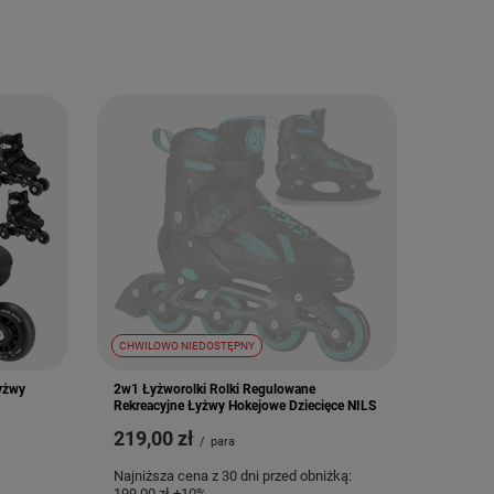
CHWILOWO NIEDOSTĘPNY
Łyżwy
2w1 Łyżworolki Rolki Regulowane
Rekreacyjne Łyżwy Hokejowe Dziecięce NILS
219,00 zł
/
para
Najniższa cena z 30 dni przed obniżką:
199,00 zł
+10%