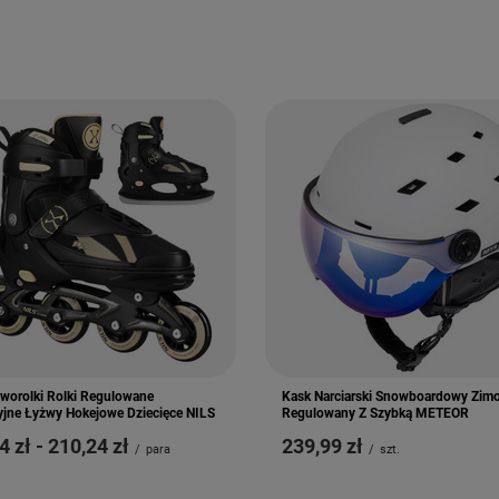
worolki Rolki Regulowane
Kask Narciarski Snowboardowy Zim
yjne Łyżwy Hokejowe Dziecięce NILS
Regulowany Z Szybką METEOR
4 zł
-
do
210,24 zł
239,99 zł
/
para
/
szt.