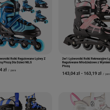
worolki Rolki Regulowane Łyżwy Z
2w1 Łyżworolki Rolki Rekreacyjne 
ą Płozą Dla Dzieci NILS
Regulowane Młodzieżowe z Wymie
Płozą
4 zł
/
para
od
143,04 zł
-
do
163,19 zł
/
par