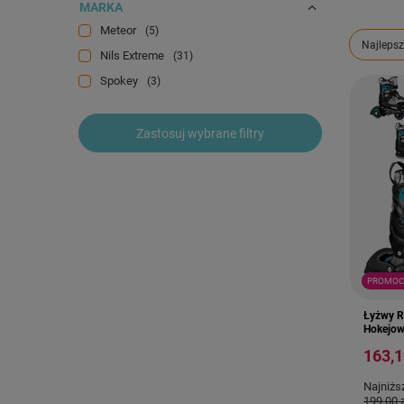
MARKA
Meteor
5
Zmień s
Najlepsz
Nils Extreme
31
Spokey
3
Zastosuj wybrane filtry
PROMOC
Łyżwy R
Hokejow
163,1
Najniżs
199,00 