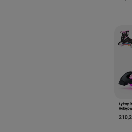
Łyżwy R
Hokejow
od
210,2