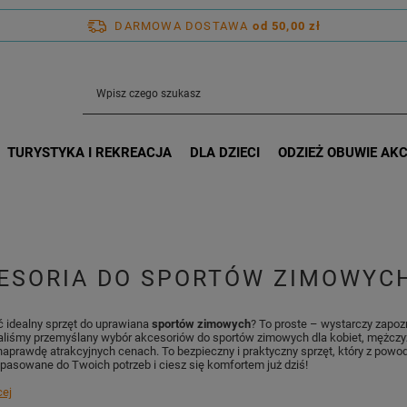
DARMOWA DOSTAWA
od 50,00 zł
TURYSTYKA I REKREACJA
DLA DZIECI
ODZIEŻ OBUWIE AK
ESORIA DO SPORTÓW ZIMOWYC
 idealny sprzęt do uprawiana
sportów zimowych
? To proste – wystarczy zapoz
liśmy przemyślany wybór akcesoriów do sportów zimowych dla kobiet, mężczyzn
naprawdę atrakcyjnych cenach. To bezpieczny i praktyczny sprzęt, który z powo
opasowane do Twoich potrzeb i ciesz się komfortem już dziś!
cej