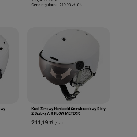
Cena regularna:
219,99 zł
-0%
owy
Kask Zimowy Narciarski Snowboardowy Biały
Z Szybką AIR FLOW METEOR
211,19 zł
/
szt.