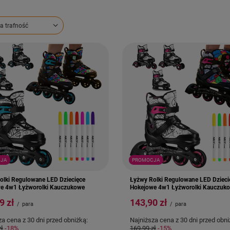
ortowanie
a trafność
JA
PROMOCJA
olki Regulowane LED Dziecięce
Łyżwy Rolki Regulowane LED Dzieci
e 4w1 Łyżworolki Kauczukowe
Hokejowe 4w1 Łyżworolki Kauczuk
9 zł
143,90 zł
/
para
/
para
za cena z 30 dni przed obniżką:
Najniższa cena z 30 dni przed obni
zł
-18%
169,99 zł
-15%