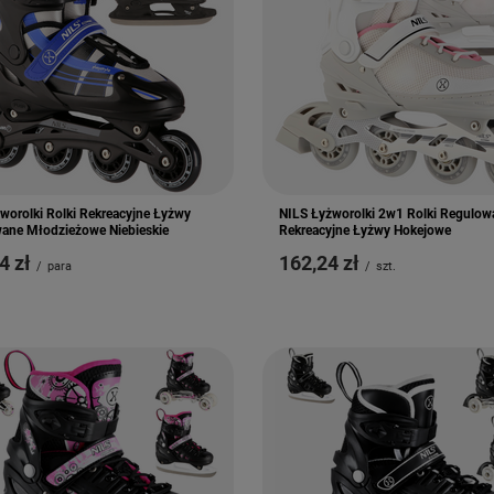
worolki Rolki Rekreacyjne Łyżwy
NILS Łyżworolki 2w1 Rolki Regulow
ane Młodzieżowe Niebieskie
Rekreacyjne Łyżwy Hokejowe
4 zł
162,24 zł
/
para
/
szt.