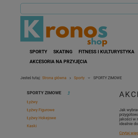
SPORTY
SKATING
FITNESS I KULTURYSTYKA
AKCESORIA NA PRZYJĘCIA
Jesteś tutaj:
Strona główna
Sporty
SPORTY ZIMOWE
AKC
SPORTY ZIMOWE
Łyżwy
Łyżwy Figurowe
Jak wybrać
przygotowa
Łyżwy Hokejowe
jakości w 
idealnie d
Kaski
Czytaj wię