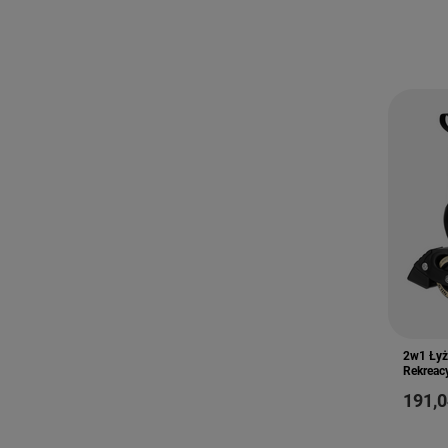
2w1 Łyż
Rekreac
od
191,0