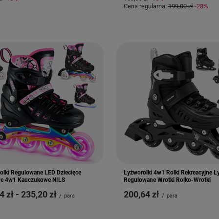
Cena regularna:
199,00 zł
-28%
olki Regulowane LED Dziecięce
Łyżworolki 4w1 Rolki Rekreacyjne 
e 4w1 Kauczukowe NILS
Regulowane Wrotki Rolko-Wrotki
4 zł
-
do
235,20 zł
200,64 zł
/
para
/
para