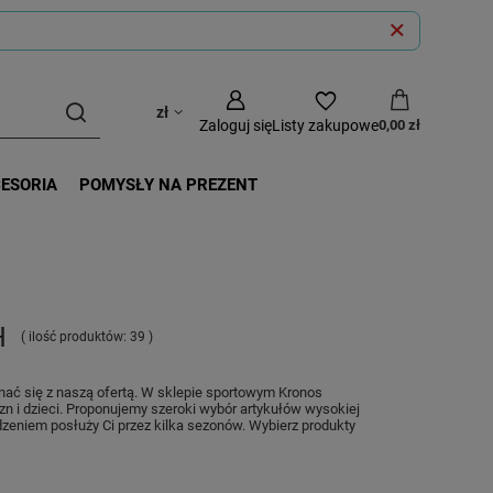
zł
Zaloguj się
Listy zakupowe
0,00 zł
CESORIA
POMYSŁY NA PREZENT
H
( ilość produktów:
39
)
nać się z naszą ofertą. W sklepie sportowym Kronos
 i dzieci. Proponujemy szeroki wybór artykułów wysokiej
dzeniem posłuży Ci przez kilka sezonów. Wybierz produkty