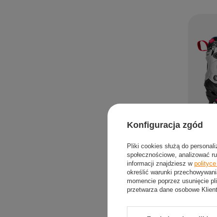
Konfiguracja zgód
2w1 Łyż
Pliki cookies służą do personal
Regulow
społecznościowe, analizować ru
informacji znajdziesz w
polityc
162,2
określić warunki przechowywani
momencie poprzez usunięcie pli
przetwarza dane osobowe Klien