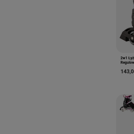
2w1 Łyż
Regulow
143,0