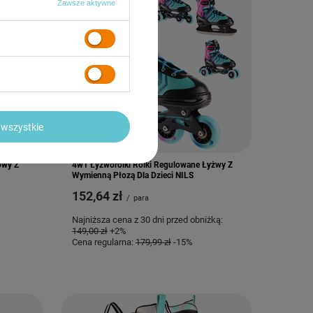
Zawsze aktywne
wszystkie
OKAZJA
owy Z
4w1 Łyżworolki Rolki Regulowane Łyżwy Z
Wymienną Płozą Dla Dzieci NILS
152,64 zł
/
para
Najniższa cena z 30 dni przed obniżką:
149,00 zł
+2%
Cena regularna:
179,99 zł
-15%