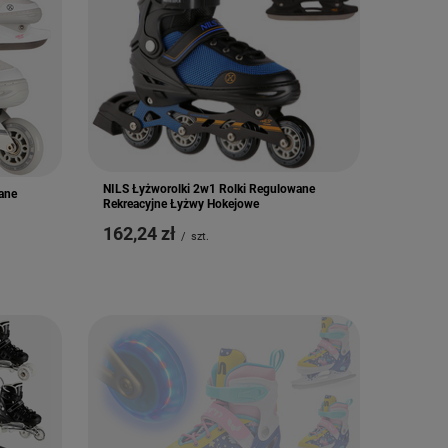
NILS Łyżworolki 2w1 Rolki Regulowane
ane
Rekreacyjne Łyżwy Hokejowe
162,24 zł
/
szt.