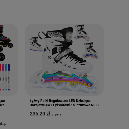
ęce
Łyżwy Rolki Regulowane LED Dziecięce
owe
Hokejowe 4w1 Łyżworolki Kauczukowe NILS
235,20 zł
/
para
żką: