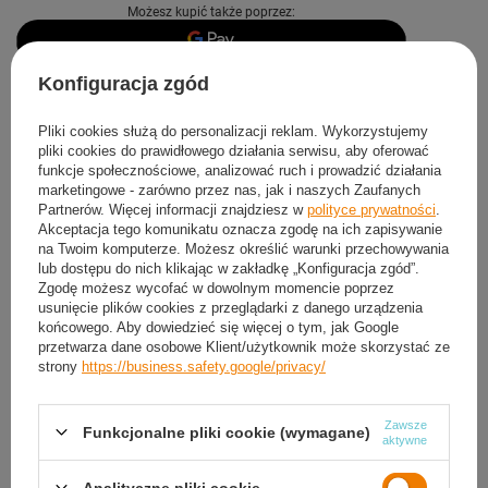
Możesz kupić także poprzez:
Konfiguracja zgód
Produkt dostępny
Wysyłka
jutro
Darmowa i szybka dostawa
od
50,00 zł
Pliki cookies służą do personalizacji reklam. Wykorzystujemy
pliki cookies do prawidłowego działania serwisu, aby oferować
30
dni na łatwy zwrot
funkcje społecznościowe, analizować ruch i prowadzić działania
Sprawdź, w którym sklepie obejrzysz i kupisz od ręki
marketingowe - zarówno przez nas, jak i naszych Zaufanych
Partnerów. Więcej informacji znajdziesz w
polityce prywatności
.
Bezpieczne zakupy
Akceptacja tego komunikatu oznacza zgodę na ich zapisywanie
na Twoim komputerze. Możesz określić warunki przechowywania
lub dostępu do nich klikając w zakładkę „Konfiguracja zgód”.
Darmowa dostawa do paczkomatu lub punktu
Zgodę możesz wycofać w dowolnym momencie poprzez
odbioru
usunięcie plików cookies z przeglądarki z danego urządzenia
końcowego. Aby dowiedzieć się więcej o tym, jak Google
przetwarza dane osobowe Klient/użytkownik może skorzystać ze
Smile - dostawy ze sklepów internetowych przy zamówieniu od
50,00 zł
są za
strony
https://business.safety.google/privacy/
darmo
Więcej informacji.
Zawsze
Funkcjonalne pliki cookie (wymagane)
OPIS
aktywne
SZCZEGÓŁOWE DANE
Analityczne pliki cookie