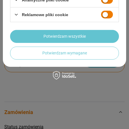
GWARANCJA
Reklamowe pliki cookie
OPINIE
(0)
Potwierdzam wszystkie
Potrzebujesz pomocy? Masz pytania?
Potwierdzam wymagane
Zadaj pytanie a my odpowiemy niezwłocznie,
Zadaj pytanie
najciekawsze pytania i odpowiedzi publikując
dla innych.
Zamówienia
Status zamówienia