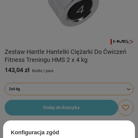
Zestaw Hantle Hantelki Ciężarki Do Ćwiczeń
Fitness Treningu HMS 2 x 4 kg
143,04 zł
brutto
/
para
2x4 kg
Dodaj do koszyka
Możesz kupić także poprzez:
Konfiguracja zgód