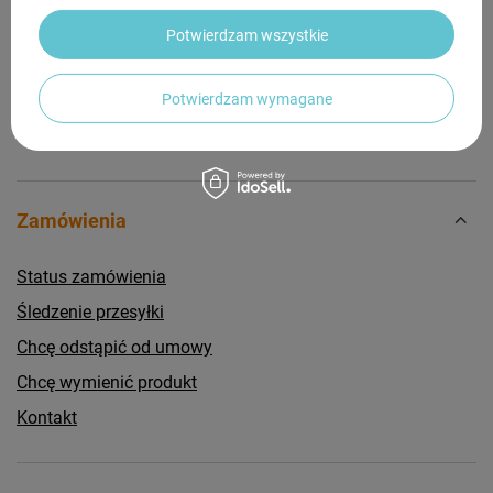
Zadaj pytanie a my odpowiemy niezwłocznie,
Zadaj pytanie
najciekawsze pytania i odpowiedzi publikując
Potwierdzam wszystkie
dla innych.
Potwierdzam wymagane
Zamówienia
Status zamówienia
Śledzenie przesyłki
Chcę odstąpić od umowy
Chcę wymienić produkt
Kontakt