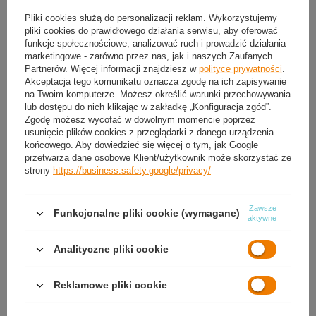
Pliki cookies służą do personalizacji reklam. Wykorzystujemy
Produkt dostępny
Zamów do
14:00 to wyślemy dzisiaj
pliki cookies do prawidłowego działania serwisu, aby oferować
Darmowa i szybka dostawa
od
50,00 zł
funkcje społecznościowe, analizować ruch i prowadzić działania
marketingowe - zarówno przez nas, jak i naszych Zaufanych
30
dni na łatwy zwrot
Partnerów. Więcej informacji znajdziesz w
polityce prywatności
.
Sprawdź, w którym sklepie obejrzysz i kupisz od ręki
Akceptacja tego komunikatu oznacza zgodę na ich zapisywanie
na Twoim komputerze. Możesz określić warunki przechowywania
Bezpieczne zakupy
lub dostępu do nich klikając w zakładkę „Konfiguracja zgód”.
Zgodę możesz wycofać w dowolnym momencie poprzez
usunięcie plików cookies z przeglądarki z danego urządzenia
końcowego. Aby dowiedzieć się więcej o tym, jak Google
OPIS
przetwarza dane osobowe Klient/użytkownik może skorzystać ze
strony
https://business.safety.google/privacy/
SZCZEGÓŁOWE DANE
Zawsze
Funkcjonalne pliki cookie (wymagane)
GWARANCJA
aktywne
OPINIE
(0)
Analityczne pliki cookie
Reklamowe pliki cookie
Potrzebujesz pomocy? Masz pytania?