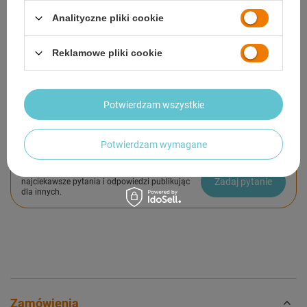
OPIS
Analityczne pliki cookie
SZCZEGÓŁOWE DANE
Reklamowe pliki cookie
GWARANCJA
OPINIE
(0)
Potwierdzam wszystkie
Potwierdzam wymagane
Potrzebujesz pomocy? Masz pytania?
Zadaj pytanie a my odpowiemy niezwłocznie,
Zadaj pytanie
najciekawsze pytania i odpowiedzi publikując
dla innych.
Zamówienia