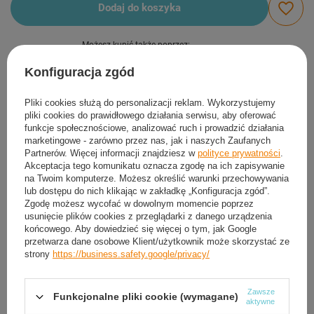
Dodaj do koszyka
Możesz kupić także poprzez:
Konfiguracja zgód
Produkt dostępny
Wysyłka
jutro
Pliki cookies służą do personalizacji reklam. Wykorzystujemy
pliki cookies do prawidłowego działania serwisu, aby oferować
Darmowa i szybka dostawa
od
50,00 zł
funkcje społecznościowe, analizować ruch i prowadzić działania
30
dni na łatwy zwrot
marketingowe - zarówno przez nas, jak i naszych Zaufanych
Partnerów. Więcej informacji znajdziesz w
polityce prywatności
.
Sprawdź, w którym sklepie obejrzysz i kupisz od ręki
Akceptacja tego komunikatu oznacza zgodę na ich zapisywanie
Bezpieczne zakupy
na Twoim komputerze. Możesz określić warunki przechowywania
lub dostępu do nich klikając w zakładkę „Konfiguracja zgód”.
Zgodę możesz wycofać w dowolnym momencie poprzez
usunięcie plików cookies z przeglądarki z danego urządzenia
Darmowa dostawa do paczkomatu lub punktu
końcowego. Aby dowiedzieć się więcej o tym, jak Google
odbioru
przetwarza dane osobowe Klient/użytkownik może skorzystać ze
strony
https://business.safety.google/privacy/
Smile - dostawy ze sklepów internetowych przy zamówieniu od
50,00 zł
są za
darmo
Więcej informacji.
Zawsze
Funkcjonalne pliki cookie (wymagane)
aktywne