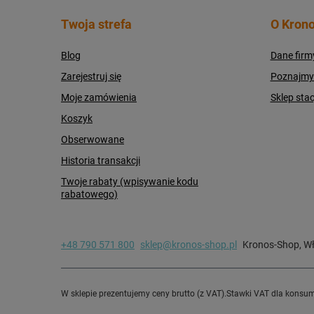
Twoja strefa
O Krono
Blog
Dane firm
Zarejestruj się
Poznajmy s
Moje zamówienia
Sklep sta
Koszyk
Obserwowane
Historia transakcji
Twoje rabaty (wpisywanie kodu
rabatowego)
+48 790 571 800
sklep@kronos-shop.pl
Kronos-Shop
,
Wł
W sklepie prezentujemy ceny brutto (z VAT).
Stawki VAT dla konsum