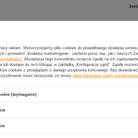
Zest
2 LETNIA GWARANCJA PRODUCENTA
izacji reklam. Wykorzystujemy pliki cookies do prawidłowego działania serwis
ch i prowadzić działania marketingowe - zarówno przez nas, jak i naszych Z
2 Letnia Gwarancja Producenta
e prywatności
. Akceptacja tego komunikatu oznacza zgodę na ich zapisywan
a lub dostępu do nich klikając w zakładkę „Konfiguracja zgód”. Zgodę może
ków cookies z przeglądarki z danego urządzenia końcowego. Aby dowiedzieć 
t/użytkownik może skorzystać ze strony
https://business.safety.google/priva
trzebujesz pomocy? Masz pytania?
Zadaj pyta
dpowiemy niezwłocznie, najciekawsze pytania i odpowiedzi
cookie (wymagane)
publikując dla innych.
kie
NAPISZ SWOJĄ OPINIĘ
kie
Twoja ocena: