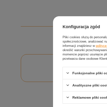
Konfiguracja zgód
Pliki cookies służą do personal
społecznościowe, analizować ru
informacji znajdziesz w
polityc
określić warunki przechowywani
momencie poprzez usunięcie pli
przetwarza dane osobowe Klien
Po
Zadaj pytanie a my o
Funkcjonalne pliki 
Analityczne pliki coo
Reklamowe pliki coo