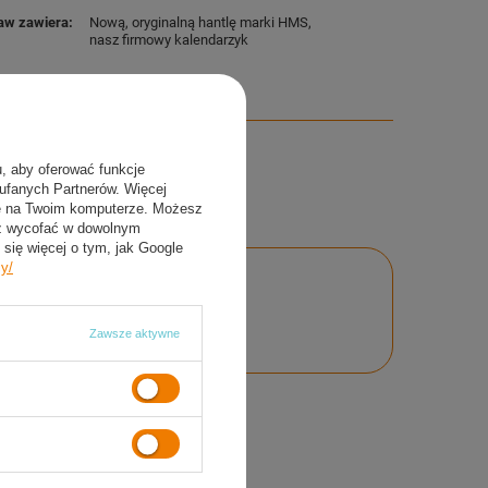
aw zawiera
Nową, oryginalną hantlę marki HMS
nasz firmowy kalendarzyk
u, aby oferować funkcje
aufanych Partnerów. Więcej
ie na Twoim komputerze. Możesz
sz wycofać w dowolnym
się więcej o tym, jak Google
cy/
nie
Zawsze aktywne