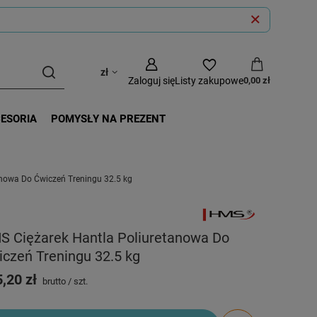
zł
Zaloguj się
Listy zakupowe
0,00 zł
CESORIA
POMYSŁY NA PREZENT
nowa Do Ćwiczeń Treningu 32.5 kg
S Ciężarek Hantla Poliuretanowa Do
czeń Treningu 32.5 kg
,20 zł
brutto
/
szt.