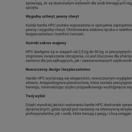
sprawiają, że są doskonałym wyborem dla osób trenujących regu
sprzętu.
Wygodny uchwyt, pewny chwyt
Każda hantla HPC została wyposażona w specjalnie zaprojekto
pewny i wygodny chwyt. Chromowana stalowa rączka o radełkowa
bezpieczeństwo i komfort ćwiczeń.
Szeroki zakres wagowy
HPC dostępne są w wagach od 2,5 kg do 50 kg, w precyzyjnych 
stopniowe zwiększanie obciążenia, co jest kluczowe dla efekty
zarówno dla początkujących, jak i zaawansowanych użytkowni
Nowoczesny design i bezpieczeństwo
Hantle HPC wyróżniają się eleganckim, nowoczesnym wyglądem, 
siłowni. Antypoślizgowa powierzchnia, która została precyzyjn
treningu, minimalizując ryzyko przypadkowego wyślizgnięcia się 
Twój wybór
Dzięki wysokiej jakości wykonaniu hantle HPC doskonale spraw
dynamicznych, gdzie sprzęt jest narażony na intensywną eksplo
profesjonalistów, jak i osób, które trenują z pasją i chcą osiąg