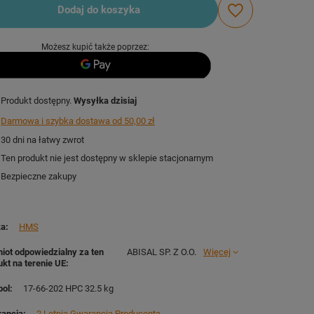
Dodaj do koszyka
Możesz kupić także poprzez:
Produkt dostępny
Wysyłka
dzisiaj
Darmowa i szybka dostawa
od
50,00 zł
30
dni na łatwy zwrot
Ten produkt nie jest dostępny w sklepie stacjonarnym
Bezpieczne zakupy
ka
HMS
iot odpowiedzialny za ten
ABISAL SP. Z O.O.
Więcej
ukt na terenie UE
ol
17-66-202 HPC 32.5 kg
ancja
2 Letnia Gwarancja Producenta