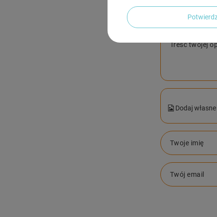
Potwier
Treść twojej op
Dodaj własne 
Twoje imię
Twój email