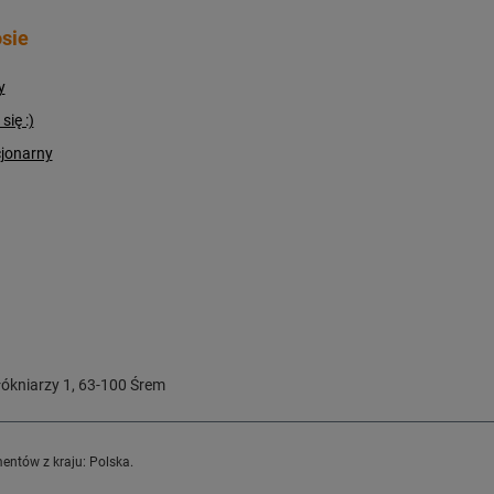
sie
y
ię :)
cjonarny
ókniarzy 1
,
63-100
Śrem
entów z kraju:
Polska
.