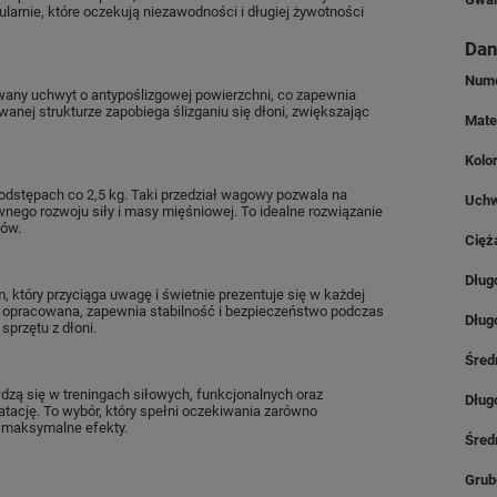
larnie, które oczekują niezawodności i długiej żywotności
Dan
Nume
wany uchwyt o antypoślizgowej powierzchni, co zapewnia
nej strukturze zapobiega ślizganiu się dłoni, zwiększając
Mate
Kolo
odstępach co 2,5 kg. Taki przedział wagowy pozwala na
Uch
wnego rozwoju siły i masy mięśniowej. To idealne rozwiązanie
ków.
Cięż
Dług
który przyciąga uwagę i świetnie prezentuje się w każdej
ie opracowana, zapewnia stabilność i bezpieczeństwo podczas
Dług
sprzętu z dłoni.
Śred
dzą się w treningach siłowych, funkcjonalnych oraz
Dług
atację. To wybór, który spełni oczekiwania zarówno
ać maksymalne efekty.
Śred
Grub