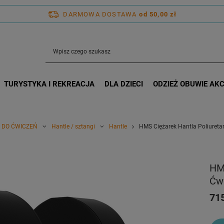
DARMOWA DOSTAWA
od 50,00 zł
TURYSTYKA I REKREACJA
DLA DZIECI
ODZIEŻ OBUWIE AK
 DO ĆWICZEŃ
Hantle / sztangi
Hantle
HMS Ciężarek Hantla Poliureta
HM
Ćwi
715