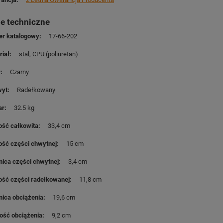
e techniczne
r katalogowy
17-66-202
riał
stal
CPU (poliuretan)
r
Czarny
wyt
Radełkowany
ar
32.5 kg
ość całkowita
33,4 cm
ość części chwytnej
15 cm
nica części chwytnej
3,4 cm
ość części radełkowanej
11,8 cm
nica obciążenia
19,6 cm
ość obciążenia
9,2 cm