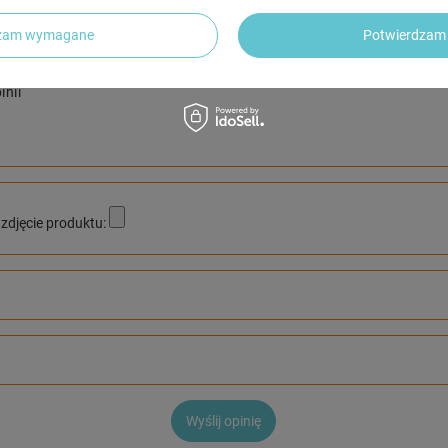
5/5
dzam wymagane
Potwierdzam 
inii
zdjęcie produktu:
Wyślij opinię