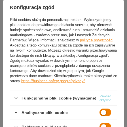
Produkt dostępny
Konfiguracja zgód
30
dni na łatwy zwrot
Ten produkt nie jest dostępny w sklepie stacjonarnym
Pliki cookies służą do personalizacji reklam. Wykorzystujemy
pliki cookies do prawidłowego działania serwisu, aby oferować
Bezpieczne zakupy
funkcje społecznościowe, analizować ruch i prowadzić działania
marketingowe - zarówno przez nas, jak i naszych Zaufanych
Partnerów. Więcej informacji znajdziesz w
polityce prywatności
.
Akceptacja tego komunikatu oznacza zgodę na ich zapisywanie
Darmowa dostawa do paczkomatu lub punktu
na Twoim komputerze. Możesz określić warunki przechowywania
odbioru
lub dostępu do nich klikając w zakładkę „Konfiguracja zgód”.
Zgodę możesz wycofać w dowolnym momencie poprzez
Smile - dostawy ze sklepów internetowych przy zamówieniu od
50,00 zł
są za
usunięcie plików cookies z przeglądarki z danego urządzenia
darmo
Więcej informacji.
końcowego. Aby dowiedzieć się więcej o tym, jak Google
przetwarza dane osobowe Klient/użytkownik może skorzystać ze
strony
https://business.safety.google/privacy/
OPIS
Zawsze
SZCZEGÓŁOWE DANE
Funkcjonalne pliki cookie (wymagane)
aktywne
GWARANCJA
Analityczne pliki cookie
OPINIE
(0)
Reklamowe pliki cookie