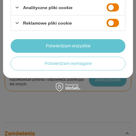
OPIS
Analityczne pliki cookie
SZCZEGÓŁOWE DANE
Reklamowe pliki cookie
GWARANCJA
OPINIE
(0)
Potwierdzam wszystkie
Potwierdzam wymagane
Potrzebujesz pomocy? Masz pytania?
Zadaj pytanie a my odpowiemy niezwłocznie,
Zadaj pytanie
najciekawsze pytania i odpowiedzi publikując
dla innych.
Zamówienia