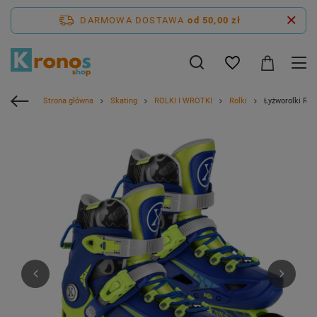
DARMOWA DOSTAWA
od 50,00 zł
Strona główna
Skating
ROLKI I WROTKI
Rolki
Łyżworolki Rol