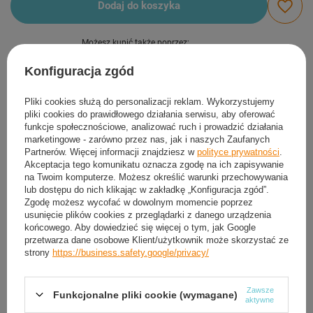
Dodaj do koszyka
Możesz kupić także poprzez:
Konfiguracja zgód
Produkt dostępny
Pliki cookies służą do personalizacji reklam. Wykorzystujemy
pliki cookies do prawidłowego działania serwisu, aby oferować
Darmowa i szybka dostawa
funkcje społecznościowe, analizować ruch i prowadzić działania
30
dni na łatwy zwrot
marketingowe - zarówno przez nas, jak i naszych Zaufanych
Partnerów. Więcej informacji znajdziesz w
polityce prywatności
.
Sprawdź, w którym sklepie obejrzysz i kupisz od ręki
Akceptacja tego komunikatu oznacza zgodę na ich zapisywanie
Bezpieczne zakupy
na Twoim komputerze. Możesz określić warunki przechowywania
lub dostępu do nich klikając w zakładkę „Konfiguracja zgód”.
Zgodę możesz wycofać w dowolnym momencie poprzez
usunięcie plików cookies z przeglądarki z danego urządzenia
Darmowa dostawa do paczkomatu lub punktu
końcowego. Aby dowiedzieć się więcej o tym, jak Google
odbioru
przetwarza dane osobowe Klient/użytkownik może skorzystać ze
strony
https://business.safety.google/privacy/
Smile - dostawy ze sklepów internetowych przy zamówieniu od
50,00 zł
są za
darmo
Więcej informacji.
Zawsze
Funkcjonalne pliki cookie (wymagane)
aktywne