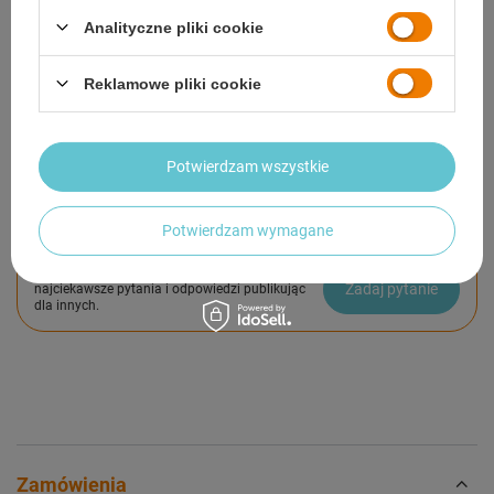
OPIS
Analityczne pliki cookie
SZCZEGÓŁOWE DANE
Reklamowe pliki cookie
GWARANCJA
OPINIE
(3)
Potwierdzam wszystkie
Potwierdzam wymagane
Potrzebujesz pomocy? Masz pytania?
Zadaj pytanie a my odpowiemy niezwłocznie,
Zadaj pytanie
najciekawsze pytania i odpowiedzi publikując
dla innych.
Zamówienia