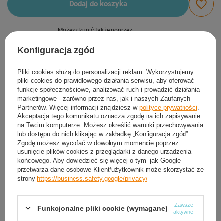
Dodaj do koszyka
Możesz kupić także poprzez:
Konfiguracja zgód
Produkt dostępny
Wysyłka
w poniedziałek
Pliki cookies służą do personalizacji reklam. Wykorzystujemy
pliki cookies do prawidłowego działania serwisu, aby oferować
Darmowa i szybka dostawa
funkcje społecznościowe, analizować ruch i prowadzić działania
30
dni na łatwy zwrot
marketingowe - zarówno przez nas, jak i naszych Zaufanych
Partnerów. Więcej informacji znajdziesz w
polityce prywatności
.
Sprawdź, w którym sklepie obejrzysz i kupisz od ręki
Akceptacja tego komunikatu oznacza zgodę na ich zapisywanie
Bezpieczne zakupy
na Twoim komputerze. Możesz określić warunki przechowywania
lub dostępu do nich klikając w zakładkę „Konfiguracja zgód”.
Zgodę możesz wycofać w dowolnym momencie poprzez
usunięcie plików cookies z przeglądarki z danego urządzenia
Darmowa dostawa do paczkomatu lub punktu
końcowego. Aby dowiedzieć się więcej o tym, jak Google
odbioru
przetwarza dane osobowe Klient/użytkownik może skorzystać ze
strony
https://business.safety.google/privacy/
Smile - dostawy ze sklepów internetowych przy zamówieniu od
50,00 zł
są za
darmo
Więcej informacji.
Zawsze
Funkcjonalne pliki cookie (wymagane)
aktywne