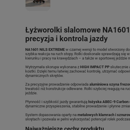
Łyżworolki slalomowe NA1601
precyzja i kontrola jazdy
NA1601 NILS EXTREME
w czarnej wersji to model stworzony do j
szybka reakcja na ruch stopy. Rolki doskonale sprawdzają się 
kierunku i pracy na krawędziach – a także w sportowej jeździe m
Wytrzymała skorupa wykonana z
HIGH IMPACT PP
skutecznie a
kostki. Dzięki temu łatwiej zachować kontrolę, utrzymać odpowi
dynamicznych skrętów.
Za precyzyjne prowadzenie odpowiada
aluminiowa szyna frezo
trwałość niż konstrukcje odlewane. Rolki szybciej reagują na r
jeździe.
Płynność i szybkość jazdy gwarantują
łożyska ABEC-9 Carbon
dynamiczne przyspieszenia, stabilne prowadzenie i płynne zmia
System dopasowania oparty na
metalowych klamrach i sznuro
skrętach i pozwala w pełni wykorzystać potencjał rolek podczas
Najważniejsze cechy produktu