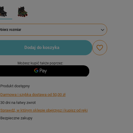
bierz rozmiar
bierz rozmiar
Dodaj do koszyka
Możesz kupić także poprzez:
Produkt dostępny
Darmowa i szybka dostawa
od
50,00 zł
30
dni na łatwy zwrot
Sprawdź, w którym sklepie obejrzysz i kupisz od ręki
Bezpieczne zakupy