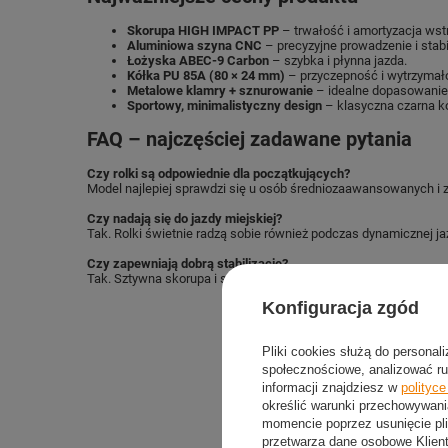
Skorupa HIGH IMPACT PP
– trwałość i amortyzacja wst
Aluminiowa szyna CNC
– precyzyjne prowadzenie i stab
Łożyska ABEC-9 Carbon
– szybka i płynna jazda.
Kółka PU 85A (80 × 24 mm)
– przyczepność i wytrzymał
Metalowe klamry + sznurowanie
– idealne dopasowanie i
Sportowy, minimalistyczny design
– klasyczna czarna ko
FAQ – najczęściej zadawane pytania
Czy rolki są odpowiednie dla początkujących?
Model najlepiej sprawdzi się u osób średniozaawansowanych i 
Czy nadają się do jazdy miejskiej?
Tak. Rolki świetnie radzą sobie również podczas dynamicznej ja
Czy zapewniają dobrą stabilizację?
Tak. Sztywna skorupa i system zapięć gwarantują pewne trzyman
Konfiguracja zgód
Pliki cookies służą do personal
społecznościowe, analizować ru
informacji znajdziesz w
polityc
określić warunki przechowywani
momencie poprzez usunięcie pli
przetwarza dane osobowe Klien