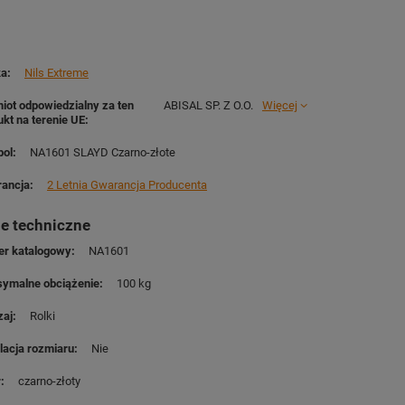
ka
Nils Extreme
iot odpowiedzialny za ten
ABISAL SP. Z O.O.
Więcej
ukt na terenie UE
ol
NA1601 SLAYD Czarno-złote
ancja
2 Letnia Gwarancja Producenta
e techniczne
r katalogowy
NA1601
ymalne obciążenie
100 kg
zaj
Rolki
lacja rozmiaru
Nie
r
czarno-złoty