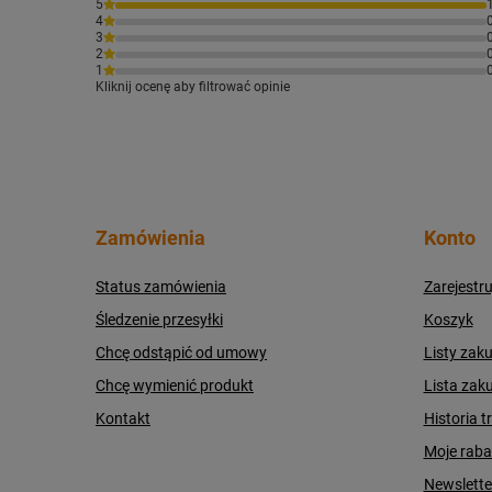
5
4
3
2
1
Kliknij ocenę aby filtrować opinie
Zamówienia
Konto
Status zamówienia
Zarejestru
Śledzenie przesyłki
Koszyk
Chcę odstąpić od umowy
Listy zak
Chcę wymienić produkt
Lista zak
Kontakt
Historia t
Moje raba
Newslette