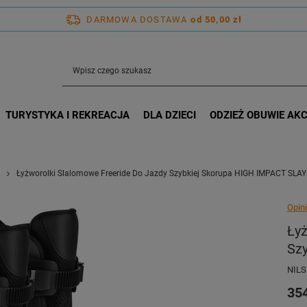
DARMOWA DOSTAWA
od 50,00 zł
TURYSTYKA I REKREACJA
DLA DZIECI
ODZIEŻ OBUWIE AK
Łyżworolki Slalomowe Freeride Do Jazdy Szybkiej Skorupa HIGH IMPACT SLA
Opini
Łyż
Sz
NILS
354