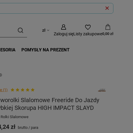
zł
Zaloguj się
Listy zakupowe
0,00 zł
CESORIA
POMYSŁY NA PREZENT
YD
e (1)
worolki Slalomowe Freeride Do Jazdy
ybkiej Skorupa HIGH IMPACT SLAYD
 Rolki Slalomowe
,24 zł
brutto
/
para