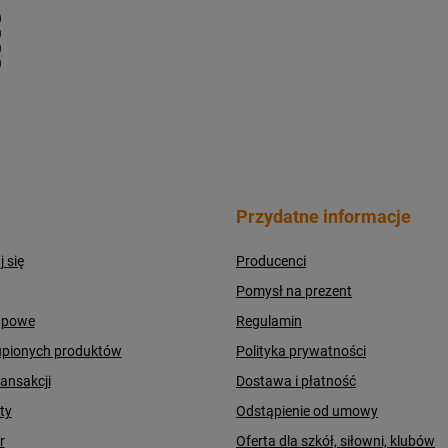
1
0
0
0
0
Przydatne informacje
j się
Producenci
Pomysł na prezent
upowe
Regulamin
upionych produktów
Polityka prywatności
ransakcji
Dostawa i płatność
ty
Odstąpienie od umowy
r
Oferta dla szkół, siłowni, klubów