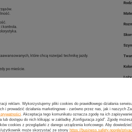
Rodz
rząsów.
ilność.
Mate
ość.
Rozm
 kontrola.
lorystyka.
Skor
Szyn
zaawansowanych, które chcą rozwijać technikę jazdy.
Twar
Kolo
zdy po mieście.
Łoży
ie stopy i kontrolę podczas jazdy.
Zest
izacji reklam. Wykorzystujemy pliki cookies do prawidłowego działania serwis
Dłu
ch i prowadzić działania marketingowe - zarówno przez nas, jak i naszych Z
36
e prywatności
. Akceptacja tego komunikatu oznacza zgodę na ich zapisywan
a lub dostępu do nich klikając w zakładkę „Konfiguracja zgód”. Zgodę może
37
ków cookies z przeglądarki z danego urządzenia końcowego. Aby dowiedzieć 
t/użytkownik może skorzystać ze strony
https://business.safety.google/priva