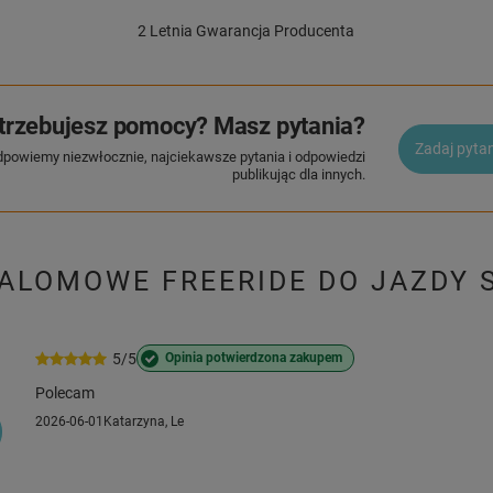
2 Letnia Gwarancja Producenta
trzebujesz pomocy? Masz pytania?
Zadaj pyta
dpowiemy niezwłocznie, najciekawsze pytania i odpowiedzi
publikując dla innych.
LALOMOWE FREERIDE DO JAZDY 
5/5
Opinia potwierdzona zakupem
Polecam
2026-06-01
Katarzyna, Le