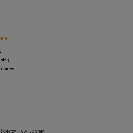
sie
y
ię :)
cjonarny
ókniarzy 1
,
63-100
Śrem