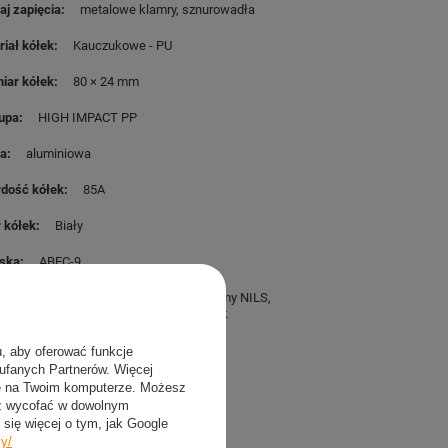
aj zapięcia
metalowe klamry
sznurowadła
riał kółek
Kauczukowe - PU
iar kółek
80 × 24 mm
upa
HIGH IMPACT PP
a
aluminiowa
dość kółek
85A
r kółek
Biały
ska
ABEC-9
aw zawiera
Nowe, oryginalne rolki firmy NILS
nasz firmowy kalendarzyk
u, aby oferować funkcje
gość wkładki
aufanych Partnerów. Więcej
228 mm
ie na Twoim komputerze. Możesz
sz wycofać w dowolnym
235 mm
się więcej o tym, jak Google
cy/