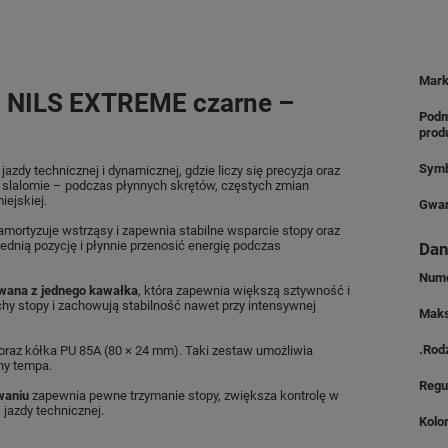
Mar
 NILS EXTREME czarne –
Podm
prod
Symb
azdy technicznej i dynamicznej, gdzie liczy się precyzja oraz
w slalomie – podczas płynnych skrętów, częstych zmian
iejskiej.
Gwar
mortyzuje wstrząsy i zapewnia stabilne wsparcie stopy oraz
ednią pozycję i płynnie przenosić energię podczas
Dan
Nume
wana z jednego kawałka
, która zapewnia większą sztywność i
uchy stopy i zachowują stabilność nawet przy intensywnej
Maks
.Rod
oraz kółka PU 85A (80 × 24 mm). Taki zestaw umożliwia
ny tempa.
Regu
waniu
zapewnia pewne trzymanie stopy, zwiększa kontrolę w
 jazdy technicznej.
Kolo