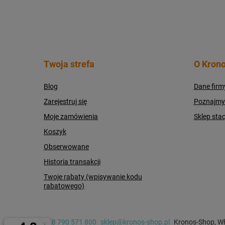
Twoja strefa
O Krono
Blog
Dane firm
Zarejestruj się
Poznajmy s
Moje zamówienia
Sklep sta
Koszyk
Obserwowane
Historia transakcji
Twoje rabaty (wpisywanie kodu
rabatowego)
+48 790 571 800
sklep@kronos-shop.pl
Kronos-Shop
,
Wł