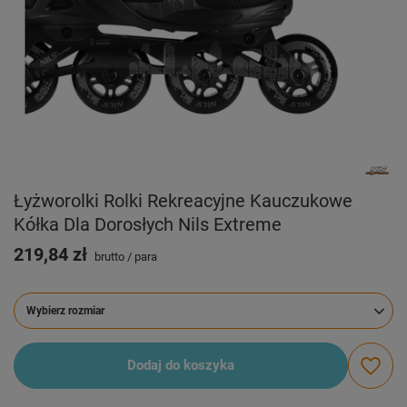
Łyżworolki Rolki Rekreacyjne Kauczukowe
Kółka Dla Dorosłych Nils Extreme
219,84 zł
brutto
/
para
Wybierz rozmiar
Wybierz rozmiar
Dodaj do koszyka