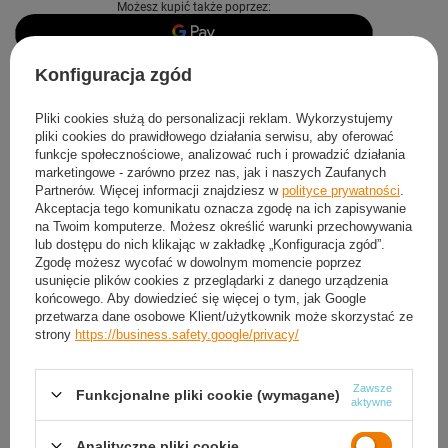
Możesz kupić także poprzez:
Konfiguracja zgód
Produkt dostępny
Darmowa i szybka dostawa
Pliki cookies służą do personalizacji reklam. Wykorzystujemy
pliki cookies do prawidłowego działania serwisu, aby oferować
30
dni na łatwy zwrot
funkcje społecznościowe, analizować ruch i prowadzić działania
Sprawdź, w którym sklepie obejrzysz i kupisz od ręki
marketingowe - zarówno przez nas, jak i naszych Zaufanych
Partnerów. Więcej informacji znajdziesz w
polityce prywatności
.
Bezpieczne zakupy
Akceptacja tego komunikatu oznacza zgodę na ich zapisywanie
na Twoim komputerze. Możesz określić warunki przechowywania
lub dostępu do nich klikając w zakładkę „Konfiguracja zgód”.
Darmowa dostawa do paczkomatu lub punktu
Zgodę możesz wycofać w dowolnym momencie poprzez
odbioru
usunięcie plików cookies z przeglądarki z danego urządzenia
końcowego. Aby dowiedzieć się więcej o tym, jak Google
przetwarza dane osobowe Klient/użytkownik może skorzystać ze
Smile - dostawy ze sklepów internetowych przy zamówieniu od
50,00 zł
są za
strony
https://business.safety.google/privacy/
darmo
Więcej informacji.
Zawsze
Funkcjonalne pliki cookie (wymagane)
OPIS
aktywne
SZCZEGÓŁOWE DANE
Analityczne pliki cookie