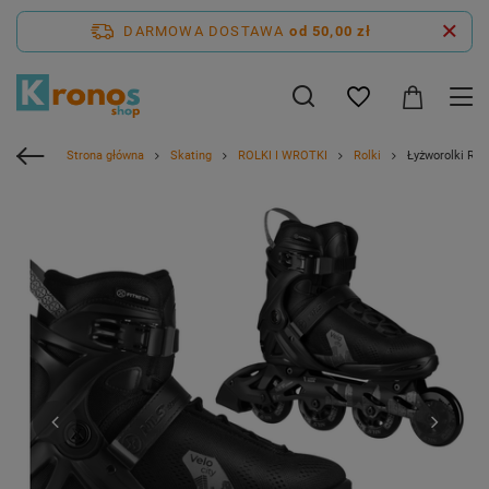
DARMOWA DOSTAWA
od 50,00 zł
Strona główna
Skating
ROLKI I WROTKI
Rolki
Łyżworolki Rol