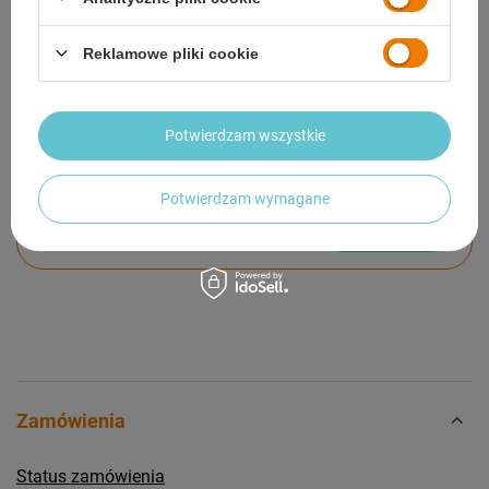
GWARANCJA
Reklamowe pliki cookie
OPINIE
(0)
Potwierdzam wszystkie
Potrzebujesz pomocy? Masz pytania?
Potwierdzam wymagane
Zadaj pytanie a my odpowiemy niezwłocznie,
Zadaj pytanie
najciekawsze pytania i odpowiedzi publikując
dla innych.
Zamówienia
Status zamówienia