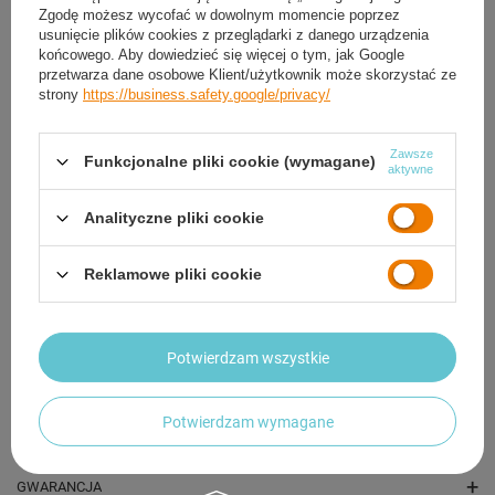
Zgodę możesz wycofać w dowolnym momencie poprzez
usunięcie plików cookies z przeglądarki z danego urządzenia
końcowego. Aby dowiedzieć się więcej o tym, jak Google
przetwarza dane osobowe Klient/użytkownik może skorzystać ze
strony
https://business.safety.google/privacy/
Zawsze
Funkcjonalne pliki cookie (wymagane)
aktywne
Analityczne pliki cookie
Talerze Olimpijski Na Gryf Sztangę Gumowany
Talerz Olimpijski 
Bumper Do Ćwiczeń HMS 2 x 10 kg
Do Ćwiczeń 4 x 10
Reklamowe pliki cookie
566,40 zł
1 132,80 zł
/
para
/
Potwierdzam wszystkie
OPIS
Potwierdzam wymagane
SZCZEGÓŁOWE DANE
GWARANCJA