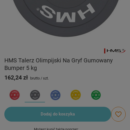
HMS Talerz Olimpijski Na Gryf Gumowany
Bumper 5 kg
162,24 zł
brutto
/
szt.
Dodaj do koszyka
Możesz kupić także poprzez: