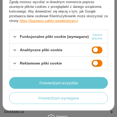
Zgodę możesz wycofać w dowolnym momencie poprzez
usunięcie plików cookies z przeglądarki z danego urządzenia
końcowego. Aby dowiedzieć się więcej o tym, jak Google
przetwarza dane osobowe Klient/użytkownik może skorzystać ze
strony
https://business.safety.google/privacy/
Zawsze
Funkcjonalne pliki cookie (wymagane)
aktywne
Analityczne pliki cookie
HMS Talerz Olimpijski Na Gryf Sztangę Gumowany
Bumper Do Ćwiczeń 2 x 5 kg
324,48 zł
Reklamowe pliki cookie
/
para
Potwierdzam wszystkie
OPIS
Potwierdzam wymagane
SZCZEGÓŁOWE DANE
GWARANCJA