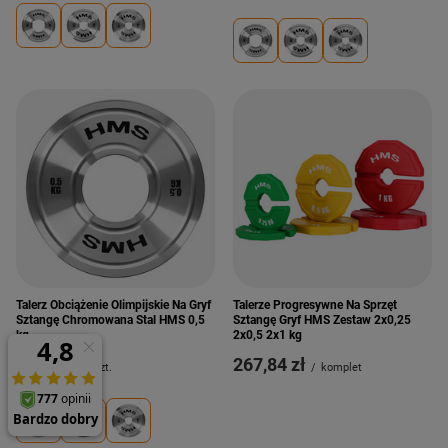
Talerz Obciążenie Olimpijskie Na Gryf
Talerze Progresywne Na Sprzęt
Sztangę Chromowana Stal HMS 0,5
Sztangę Gryf HMS Zestaw 2x0,25
kg
2x0,5 2x1 kg
43,20 zł
267,84 zł
/
szt.
/
komplet