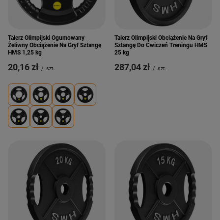
Talerz Olimpijski Ogumowany
Talerz Olimpijski Obciążenie Na Gryf
Żeliwny Obciążenie Na Gryf Sztangę
Sztangę Do Ćwiczeń Treningu HMS
HMS 1,25 kg
25 kg
20,16 zł
287,04 zł
/
szt.
/
szt.