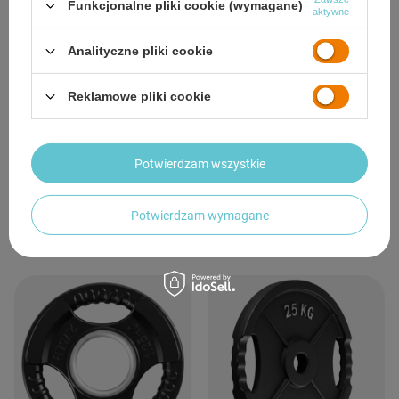
Funkcjonalne pliki cookie (wymagane)
aktywne
Analityczne pliki cookie
Talerz Olimpijski Ogumowany
Talerz Olimpijski Ogumowany
Reklamowe pliki cookie
Żeliwny Obciążenie Na Gryf Sztangę
Żeliwny Obciążenie Na Gryf Sztangę
HMS 5 kg
HMS 2,5 kg
72,00 zł
37,44 zł
/
szt.
/
szt.
Potwierdzam wszystkie
Potwierdzam wymagane