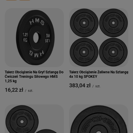
Talerz Obciążenie Na Gryf Sztangę Do
Talerz Obciążenie Żeliwne Na Sztangę
Ćwiczeń Treningu Siłowego HMS
4x 10 kg SPOKEY
1,25 kg
383,04 zł
/
szt.
16,22 zł
/
szt.