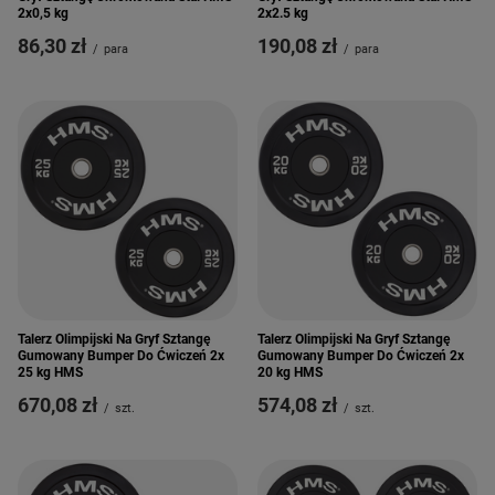
2x0,5 kg
2x2.5 kg
86,30 zł
190,08 zł
/
para
/
para
Talerz Olimpijski Na Gryf Sztangę
Talerz Olimpijski Na Gryf Sztangę
Gumowany Bumper Do Ćwiczeń 2x
Gumowany Bumper Do Ćwiczeń 2x
25 kg HMS
20 kg HMS
670,08 zł
574,08 zł
/
szt.
/
szt.