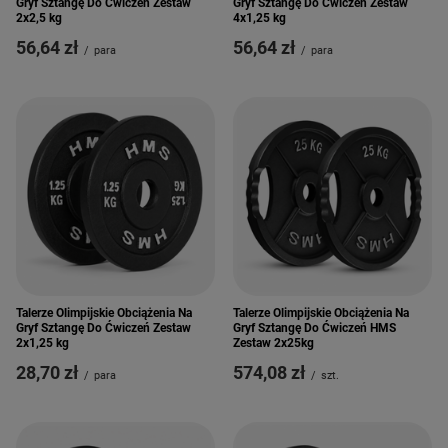
Gryf Sztangę Do Ćwiczeń Zestaw
Gryf Sztangę Do Ćwiczeń Zestaw
2x2,5 kg
4x1,25 kg
56,64 zł
56,64 zł
/
para
/
para
Talerze Olimpijskie Obciążenia Na
Talerze Olimpijskie Obciążenia Na
Gryf Sztangę Do Ćwiczeń Zestaw
Gryf Sztangę Do Ćwiczeń HMS
2x1,25 kg
Zestaw 2x25kg
28,70 zł
574,08 zł
/
para
/
szt.