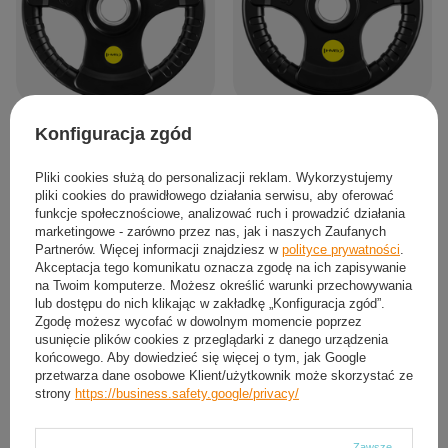
Talerz Olimpijski Ogumowany
Talerz Olimpijski Ogumowany
Konfiguracja zgód
Żeliwny Obciążenie Na Gryf Sztangę
Żeliwny Obciążenie Na Gryf Sztangę
HMS 15 kg
HMS 10 kg
Pliki cookies służą do personalizacji reklam. Wykorzystujemy
210,24 zł
143,04 zł
/
szt.
/
szt.
pliki cookies do prawidłowego działania serwisu, aby oferować
funkcje społecznościowe, analizować ruch i prowadzić działania
marketingowe - zarówno przez nas, jak i naszych Zaufanych
Partnerów. Więcej informacji znajdziesz w
polityce prywatności
.
Akceptacja tego komunikatu oznacza zgodę na ich zapisywanie
na Twoim komputerze. Możesz określić warunki przechowywania
lub dostępu do nich klikając w zakładkę „Konfiguracja zgód”.
Zgodę możesz wycofać w dowolnym momencie poprzez
usunięcie plików cookies z przeglądarki z danego urządzenia
końcowego. Aby dowiedzieć się więcej o tym, jak Google
przetwarza dane osobowe Klient/użytkownik może skorzystać ze
strony
https://business.safety.google/privacy/
Zawsze