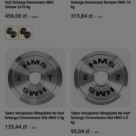
Gryf Sztangę Gumowany HMS
Sztangę Gumowany Bumper HMS 10
Zestaw 2x10 kg
kg
456,00 zł
315,84 zł
/
para
/
szt.
Talerz Obciążenie Olimpijskie Na Gryf
Talerz Obciążenie Olimpijskie Na Gryf
Sztangę Chromowana Stal HMS 5 kg
Sztangę Chromowana Stal HMS 2.5
kg
133,44 zł
/
szt.
95,04 zł
/
szt.