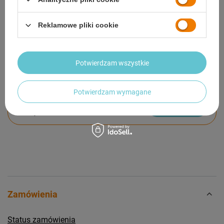
GWARANCJA
Reklamowe pliki cookie
OPINIE
(0)
Potwierdzam wszystkie
Potrzebujesz pomocy? Masz pytania?
Potwierdzam wymagane
Zadaj pytanie a my odpowiemy niezwłocznie,
Zadaj pytanie
najciekawsze pytania i odpowiedzi publikując
dla innych.
Zamówienia
Status zamówienia