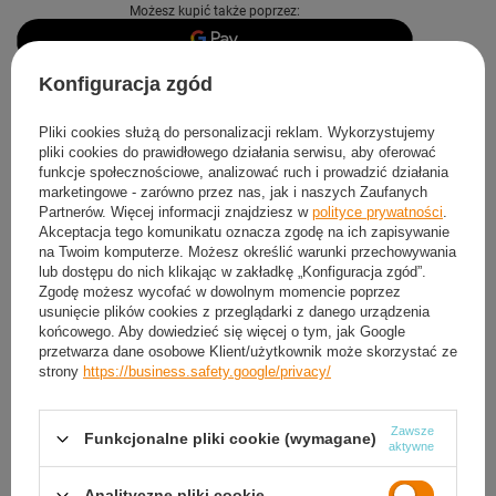
Możesz kupić także poprzez:
Konfiguracja zgód
Produkt dostępny
Zamów do
14:00 to wyślemy dzisiaj
Darmowa i szybka dostawa
od
50,00 zł
Pliki cookies służą do personalizacji reklam. Wykorzystujemy
pliki cookies do prawidłowego działania serwisu, aby oferować
30
dni na łatwy zwrot
funkcje społecznościowe, analizować ruch i prowadzić działania
Sprawdź, w którym sklepie obejrzysz i kupisz od ręki
marketingowe - zarówno przez nas, jak i naszych Zaufanych
Partnerów. Więcej informacji znajdziesz w
polityce prywatności
.
Bezpieczne zakupy
Akceptacja tego komunikatu oznacza zgodę na ich zapisywanie
na Twoim komputerze. Możesz określić warunki przechowywania
lub dostępu do nich klikając w zakładkę „Konfiguracja zgód”.
Darmowa dostawa do paczkomatu lub punktu
Zgodę możesz wycofać w dowolnym momencie poprzez
odbioru
usunięcie plików cookies z przeglądarki z danego urządzenia
końcowego. Aby dowiedzieć się więcej o tym, jak Google
przetwarza dane osobowe Klient/użytkownik może skorzystać ze
Smile - dostawy ze sklepów internetowych przy zamówieniu od
50,00 zł
są za
strony
https://business.safety.google/privacy/
darmo
Więcej informacji.
Zawsze
Funkcjonalne pliki cookie (wymagane)
OPIS
aktywne
SZCZEGÓŁOWE DANE
Analityczne pliki cookie