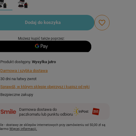
Dodaj do koszyka
Możesz kupić także poprzez:
Produkt dostępny
Wysyłka
jutro
Darmowa i szybka dostawa
30
dni na łatwy zwrot
Sprawdź, w którym sklepie obejrzysz i kupisz od ręki
Bezpieczne zakupy
Darmowa dostawa do
paczkomatu lub punktu odbioru
le - dostawy ze sklepów internetowych przy zamówieniu od
50,00 zł
są
 darmo
Więcej informacji.