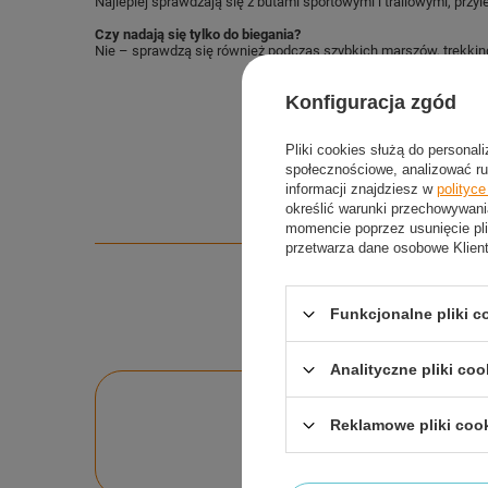
Najlepiej sprawdzają się z butami sportowymi i trailowymi, przyl
Czy nadają się tylko do biegania?
Nie – sprawdzą się również podczas szybkich marszów, trekki
Konfiguracja zgód
Pliki cookies służą do personal
społecznościowe, analizować ru
informacji znajdziesz w
polityc
określić warunki przechowywani
momencie poprzez usunięcie pli
przetwarza dane osobowe Klien
Funkcjonalne pliki 
Analityczne pliki coo
Po
Reklamowe pliki coo
Zadaj pytanie a my o