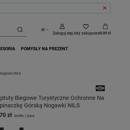
zł
Zaloguj się
Listy zakupowe
0,00 zł
CESORIA
POMYSŁY NA PREZENT
 Nogawki NILS
uptuty Biegowe Turystyczne Ochronne Na
pinaczkę Górską Nogawki NILS
70 zł
brutto
/
para