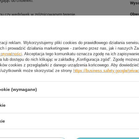
egając do cholewki.
Wys
Obwó
ngu czy wędrówek w zróżnicowanym terenie.
Obwó
Zest
izacji reklam. Wykorzystujemy pliki cookies do prawidłowego działania serwis
ch i prowadzić działania marketingowe - zarówno przez nas, jak i naszych Z
e prywatności
. Akceptacja tego komunikatu oznacza zgodę na ich zapisywan
a lub dostępu do nich klikając w zakładkę „Konfiguracja zgód”. Zgodę może
ków cookies z przeglądarki z danego urządzenia końcowego. Aby dowiedzieć 
t/użytkownik może skorzystać ze strony
https://business.safety.google/priva
2 LETNIA GWARANCJA PRODUCENTA
cookie (wymagane)
2 Letnia Gwarancja Producenta
kie
trzebujesz pomocy? Masz pytania?
kie
Zadaj pyta
dpowiemy niezwłocznie, najciekawsze pytania i odpowiedzi
publikując dla innych.