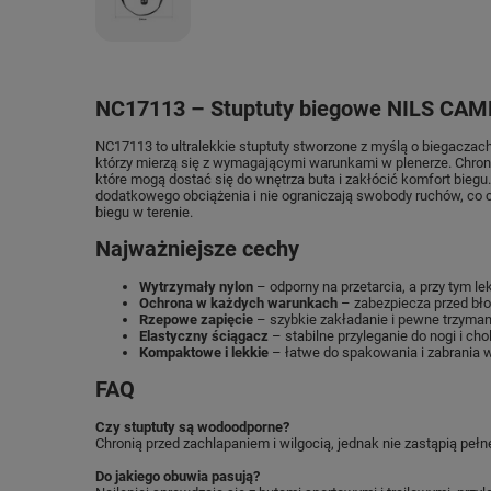
NC17113 – Stuptuty biegowe NILS CAM
NC17113 to ultralekkie stuptuty stworzone z myślą o biegaczach
którzy mierzą się z wymagającymi warunkami w plenerze. Chron
które mogą dostać się do wnętrza buta i zakłócić komfort biegu
dodatkowego obciążenia i nie ograniczają swobody ruchów, co
biegu w terenie.
Najważniejsze cechy
Wytrzymały nylon
– odporny na przetarcia, a przy tym lek
Ochrona w każdych warunkach
– zabezpiecza przed bło
Rzepowe zapięcie
– szybkie zakładanie i pewne trzyman
Elastyczny ściągacz
– stabilne przyleganie do nogi i ch
Kompaktowe i lekkie
– łatwe do spakowania i zabrania w
FAQ
Czy stuptuty są wodoodporne?
Chronią przed zachlapaniem i wilgocią, jednak nie zastąpią peł
Do jakiego obuwia pasują?