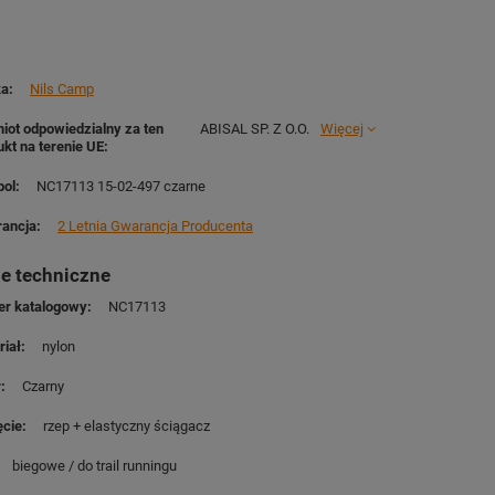
ka
Nils Camp
iot odpowiedzialny za ten
ABISAL SP. Z O.O.
Więcej
ukt na terenie UE
ol
NC17113 15-02-497 czarne
ancja
2 Letnia Gwarancja Producenta
e techniczne
r katalogowy
NC17113
riał
nylon
r
Czarny
ęcie
rzep + elastyczny ściągacz
biegowe / do trail runningu