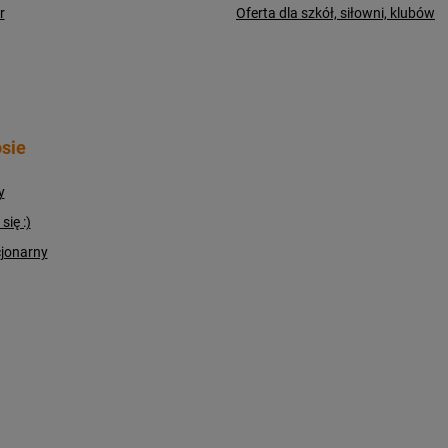
r
Oferta dla szkół, siłowni, klubów
sie
y
ię :)
cjonarny