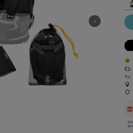
Smi
za