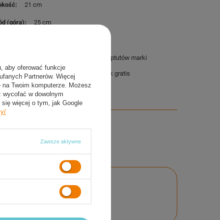
okość
21 cm
d (góra)
25 cm
d (dół)
46 cm
aw zawiera
Nową oryginalną parę stuptutów marki
NILS
u, aby oferować funkcje
Nasz firmowy kalendarzyk gratis
aufanych Partnerów. Więcej
ie na Twoim komputerze. Możesz
sz wycofać w dowolnym
się więcej o tym, jak Google
cy/
Zawsze aktywne
nie