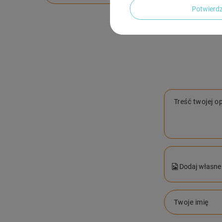
Potwier
Treść twojej op
Dodaj własne 
Twoje imię