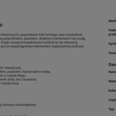
Mar
P
Podm
prod
 terenowych, pasjonatach trail runningu oraz wszystkich,
ią przed błotem, piaskiem, drobnymi kamieniami czy wodą,
. Dzięki swojej kompaktowej konstrukcji nie stanowią
Symb
 czyni je niezastąpionym elementem wyposażenia podczas
Gwar
Dan
ki i elastyczny.
tem, piaskiem, kamieniami i wodą.
Nume
ie w czasie biegu.
olewki buta, bez zsuwania.
Mate
 każdą trasę.
Kolo
Zapi
nej ochrony wodoodpornej.
Typ