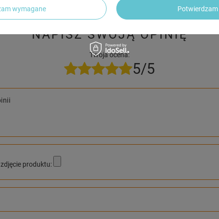
dzam wymagane
Potwierdzam 
NAPISZ SWOJĄ OPINIĘ
Twoja ocena:
5/5
inii
zdjęcie produktu: