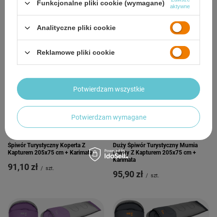
Funkcjonalne pliki cookie (wymagane)
Dozownik Na Mydło
aktywne
81,50 zł
/
szt.
335,04 zł
/
szt.
Analityczne pliki cookie
Reklamowe pliki cookie
Potwierdzam wszystkie
Potwierdzam wymagane
Śpiwór Turystyczny Koperta Z
Duży Śpiwór Turystyczny Mumia
Kapturem 205x75 cm + Karimata
Ciepły Z Kapturem 205x75 cm +
Karimata
91,10 zł
/
szt.
95,90 zł
/
szt.