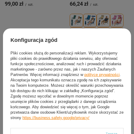
99,00 zł
66,24 zł
/
szt.
/
szt.
Konfiguracja zgód
Pliki cookies służą do personalizacji reklam. Wykorzystujemy
pliki cookies do prawidłowego działania serwisu, aby oferować
funkcje społecznościowe, analizować ruch i prowadzić działania
marketingowe - zarówno przez nas, jak i naszych Zaufanych
Partnerów. Więcej informacji znajdziesz w
polityce prywatności
.
Akceptacja tego komunikatu oznacza zgodę na ich zapisywanie
na Twoim komputerze. Możesz określić warunki przechowywania
lub dostępu do nich klikając w zakładkę „Konfiguracja zgód”.
Zgodę możesz wycofać w dowolnym momencie poprzez
usunięcie plików cookies z przeglądarki z danego urządzenia
końcowego. Aby dowiedzieć się więcej o tym, jak Google
przetwarza dane osobowe Klient/użytkownik może skorzystać ze
strony
https://business.safety.google/privacy/
Umywalka Przenośna Turystyczna
Śpiwór Turystyczny Kołdra Pod
Kempingowa Zlew Na Biwak
Namiot 190x75 cm + Karimata
Zawsze