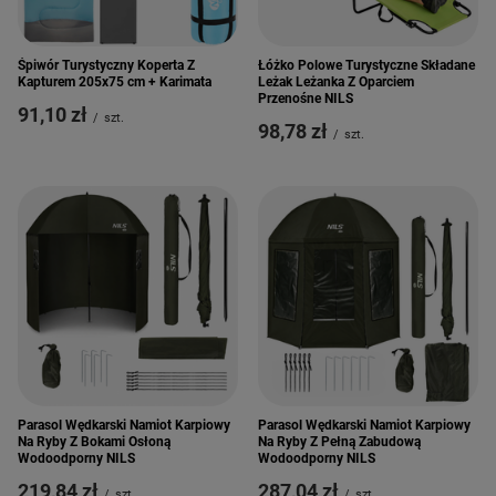
Śpiwór Turystyczny Koperta Z
Łóżko Polowe Turystyczne Składane
Kapturem 205x75 cm + Karimata
Leżak Leżanka Z Oparciem
Przenośne NILS
91,10 zł
/
szt.
98,78 zł
/
szt.
Parasol Wędkarski Namiot Karpiowy
Parasol Wędkarski Namiot Karpiowy
Na Ryby Z Bokami Osłoną
Na Ryby Z Pełną Zabudową
Wodoodporny NILS
Wodoodporny NILS
219,84 zł
287,04 zł
/
szt.
/
szt.