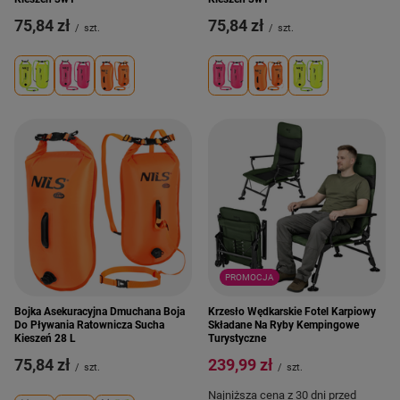
75,84 zł
75,84 zł
/
szt.
/
szt.
PROMOCJA
Bojka Asekuracyjna Dmuchana Boja
Krzesło Wędkarskie Fotel Karpiowy
Do Pływania Ratownicza Sucha
Składane Na Ryby Kempingowe
Kieszeń 28 L
Turystyczne
75,84 zł
239,99 zł
/
szt.
/
szt.
Najniższa cena z 30 dni przed