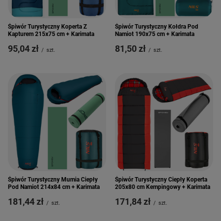
Śpiwór Turystyczny Koperta Z
Śpiwór Turystyczny Kołdra Pod
Kapturem 215x75 cm + Karimata
Namiot 190x75 cm + Karimata
95,04 zł
81,50 zł
/
szt.
/
szt.
Śpiwór Turystyczny Mumia Ciepły
Śpiwór Turystyczny Ciepły Koperta
Pod Namiot 214x84 cm + Karimata
205x80 cm Kempingowy + Karimata
181,44 zł
171,84 zł
/
szt.
/
szt.