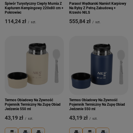
Śpiwór Turystyczny Ciepły Mumia Z
Parasol Wędkarski Namiot Karpiowy
Kapturem Kempingowy 220x80 cm +
Na Ryby Z Pełną Zabudową +
Pokrowiec
Krzesło NILS
114,24 zł
555,84 zł
/
szt.
/
szt.
Termos Obiadowy Na Żywność
Termos Obiadowy Na Żywność
Pojemnik Termiczny Na Zupę Obiad
Pojemnik Termiczny Na Zupę Obiad
Jedzenie 550 ml
Jedzenie 550 ml
43,19 zł
43,19 zł
/
szt.
/
szt.