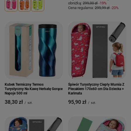
obniżką:
299,00 zł
-19%
Cena regularna:
299,99 zł
-20%
Kubek Termiczny Termos
Śpiwór Turystyczny Ciepły Mumia Z
Turystyczny Na Kawę Herbatę Gorące
Plecakiem 170x60 cm Dla Dziecka +
Napoje 500 ml
Karimata
38,30 zł
95,90 zł
/
szt.
/
szt.