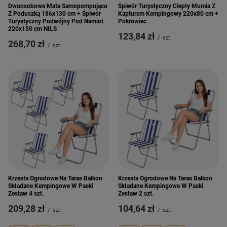
Dwuosobowa Mata Samopompująca
Śpiwór Turystyczny Ciepły Mumia Z
Z Poduszką 186x130 cm + Śpiwór
Kapturem Kempingowy 220x80 cm +
Turystyczny Podwójny Pod Namiot
Pokrowiec
220x150 cm NILS
123,84 zł
/
szt.
268,70 zł
/
szt.
Krzesła Ogrodowe Na Taras Balkon
Krzesła Ogrodowe Na Taras Balkon
Składane Kempingowe W Paski
Składane Kempingowe W Paski
Zestaw 4 szt.
Zestaw 2 szt.
209,28 zł
104,64 zł
/
szt.
/
szt.