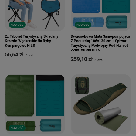
NOWOŚĆ
NOWOŚĆ
2x Taboret Turystyczny Składany
Dwuosobowa Mata Samopompująca
Krzesło Wędkarskie Na Ryby
Z Poduszką 186x130 cm + Śpiwór
Kempingowe NILS
Turystyczny Podwójny Pod Namiot
220x150 cm NILS
56,64 zł
/
szt.
259,10 zł
/
szt.
NOWOŚĆ