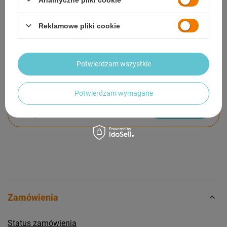
GWARANCJA
Reklamowe pliki cookie
OPINIE
(0)
Potwierdzam wszystkie
Potrzebujesz pomocy? Masz pytania?
Potwierdzam wymagane
Zadaj pytanie a my odpowiemy niezwłocznie,
Zadaj pytanie
najciekawsze pytania i odpowiedzi publikując
dla innych.
Zamówienia
Status zamówienia