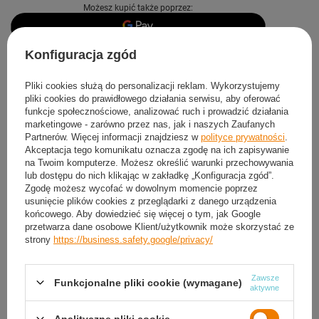
Możesz kupić także poprzez:
Konfiguracja zgód
Produkt dostępny
Wysyłka
dzisiaj
Darmowa i szybka dostawa
Pliki cookies służą do personalizacji reklam. Wykorzystujemy
pliki cookies do prawidłowego działania serwisu, aby oferować
30
dni na łatwy zwrot
funkcje społecznościowe, analizować ruch i prowadzić działania
Sprawdź, w którym sklepie obejrzysz i kupisz od ręki
marketingowe - zarówno przez nas, jak i naszych Zaufanych
Partnerów. Więcej informacji znajdziesz w
polityce prywatności
.
Bezpieczne zakupy
Akceptacja tego komunikatu oznacza zgodę na ich zapisywanie
na Twoim komputerze. Możesz określić warunki przechowywania
lub dostępu do nich klikając w zakładkę „Konfiguracja zgód”.
Darmowa dostawa do paczkomatu lub punktu
Zgodę możesz wycofać w dowolnym momencie poprzez
odbioru
usunięcie plików cookies z przeglądarki z danego urządzenia
końcowego. Aby dowiedzieć się więcej o tym, jak Google
przetwarza dane osobowe Klient/użytkownik może skorzystać ze
Smile - dostawy ze sklepów internetowych przy zamówieniu od
50,00 zł
są za
strony
https://business.safety.google/privacy/
darmo
Więcej informacji.
Zawsze
Funkcjonalne pliki cookie (wymagane)
OPIS
aktywne
SZCZEGÓŁOWE DANE
Analityczne pliki cookie