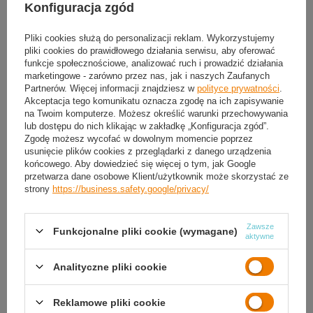
Konfiguracja zgód
Możesz kupić także poprzez:
Pliki cookies służą do personalizacji reklam. Wykorzystujemy
pliki cookies do prawidłowego działania serwisu, aby oferować
Produkt dostępny
Wysyłka
jutro
funkcje społecznościowe, analizować ruch i prowadzić działania
marketingowe - zarówno przez nas, jak i naszych Zaufanych
Darmowa i szybka dostawa
od
50,00 zł
Partnerów. Więcej informacji znajdziesz w
polityce prywatności
.
30
dni na łatwy zwrot
Akceptacja tego komunikatu oznacza zgodę na ich zapisywanie
na Twoim komputerze. Możesz określić warunki przechowywania
Sprawdź, w którym sklepie obejrzysz i kupisz od ręki
lub dostępu do nich klikając w zakładkę „Konfiguracja zgód”.
Bezpieczne zakupy
Zgodę możesz wycofać w dowolnym momencie poprzez
usunięcie plików cookies z przeglądarki z danego urządzenia
końcowego. Aby dowiedzieć się więcej o tym, jak Google
przetwarza dane osobowe Klient/użytkownik może skorzystać ze
OPIS
strony
https://business.safety.google/privacy/
SZCZEGÓŁOWE DANE
Zawsze
Funkcjonalne pliki cookie (wymagane)
aktywne
GWARANCJA
Analityczne pliki cookie
OPINIE
(0)
Reklamowe pliki cookie