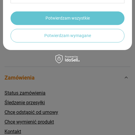
Potrzebujesz pomocy? Masz pytania?
Potwierdzam wszystkie
Zadaj pytanie a my odpowiemy niezwłocznie,
Zadaj pytanie
najciekawsze pytania i odpowiedzi publikując
dla innych.
Potwierdzam wymagane
Zamówienia
Status zamówienia
Śledzenie przesyłki
Chcę odstąpić od umowy
Chcę wymienić produkt
Kontakt