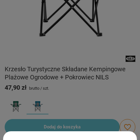
Krzesło Turystyczne Składane Kempingowe
Plażowe Ogrodowe + Pokrowiec NILS
47,90 zł
brutto
/
szt.
Dodaj do koszyka