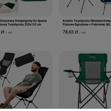
 Dmuchany Kempingowy Do Spania
Krzesło Turystyczne Składane Kem
owy Turystyczny 203x152 cm
Plażowe Ogrodowe + Pokrowiec NIL
 zł
78,62 zł
/
szt.
/
szt.