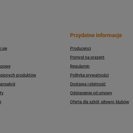
Przydatne informacje
j się
Producenci
Pomysł na prezent
upowe
Regulamin
upionych produktów
Polityka prywatności
ransakcji
Dostawa i płatność
ty
Odstąpienie od umowy
r
Oferta dla szkół, siłowni, klubów