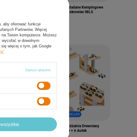
pingowe
Krzesło Turystyczne Składane Kempingowe
S
Plażowe Ogrodowe + Pokrowiec NILS
47,90 zł
/
szt.
u, aby oferować funkcje
aufanych Partnerów. Więcej
ie na Twoim komputerze. Możesz
sz wycofać w dowolnym
się więcej o tym, jak Google
cy/
Zawsze aktywne
PROMOCJA
NASZ BESTSELLER
wszystkie
y
Tor Samochodowy Zjeżdżalnia Drewniany
em UV Z
Duży Dla Dzieci 6 Pięter + 6 Autek