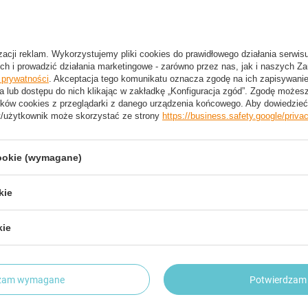
 Turystyczne Składane Kempingowe
Krzesło Turystyczne Składane Kem
 Ogrodowe + Pokrowiec NILS
Plażowe Ogrodowe + Pokrowiec NIL
 zł
43,10 zł
/
szt.
/
szt.
izacji reklam. Wykorzystujemy pliki cookies do prawidłowego działania serwis
ch i prowadzić działania marketingowe - zarówno przez nas, jak i naszych Z
e prywatności
. Akceptacja tego komunikatu oznacza zgodę na ich zapisywan
a lub dostępu do nich klikając w zakładkę „Konfiguracja zgód”. Zgodę może
ków cookies z przeglądarki z danego urządzenia końcowego. Aby dowiedzieć 
t/użytkownik może skorzystać ze strony
https://business.safety.google/priva
cookie (wymagane)
kie
kie
JA
OKAZJA
NASZ BESTSELLER
dzam wymagane
Potwierdzam 
zesło Plażowe Turystyczne Składane
SPOKEY Lekki Namiot Automatyczn
owe Ogrodowe + Pokrowiec
Parawan Plażowy Ogrodowy Z Filtr
Pokrowcem