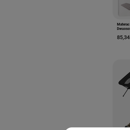
Materac
Dwuosob
85,34