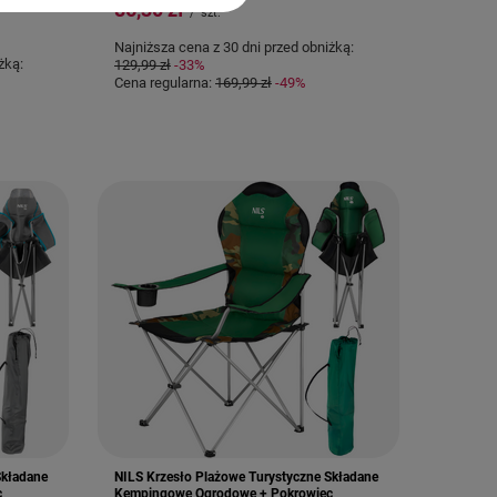
86,30 zł
/
szt.
Najniższa cena z 30 dni przed obniżką:
żką:
129,99 zł
-33%
Cena regularna:
169,99 zł
-49%
Składane
NILS Krzesło Plażowe Turystyczne Składane
c
Kempingowe Ogrodowe + Pokrowiec