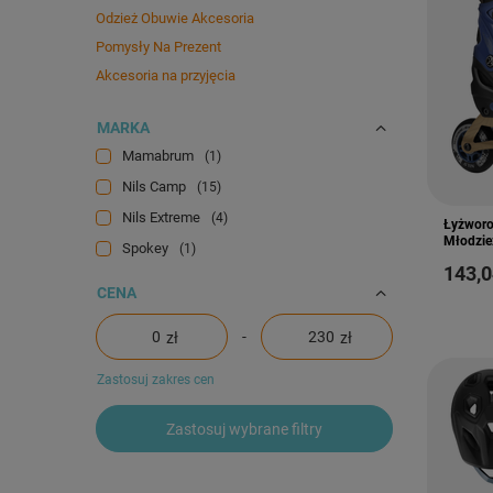
Odzież Obuwie Akcesoria
Pomysły Na Prezent
Akcesoria na przyjęcia
MARKA
Mamabrum
1
Nils Camp
15
Nils Extreme
4
Łyżworo
Młodzie
Spokey
1
143,0
CENA
-
zł
zł
Zastosuj zakres cen
Zastosuj wybrane filtry