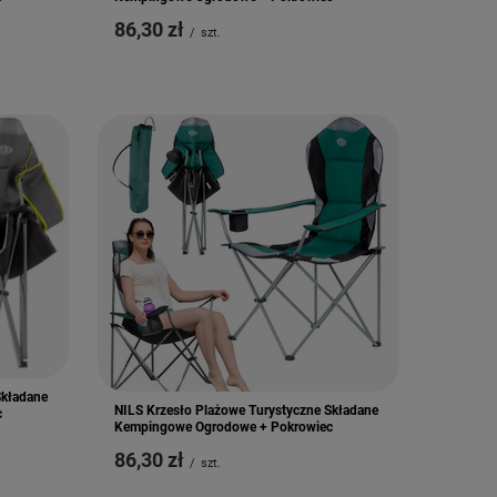
86,30 zł
/
szt.
Składane
NILS Krzesło Plażowe Turystyczne Składane
c
Kempingowe Ogrodowe + Pokrowiec
86,30 zł
/
szt.