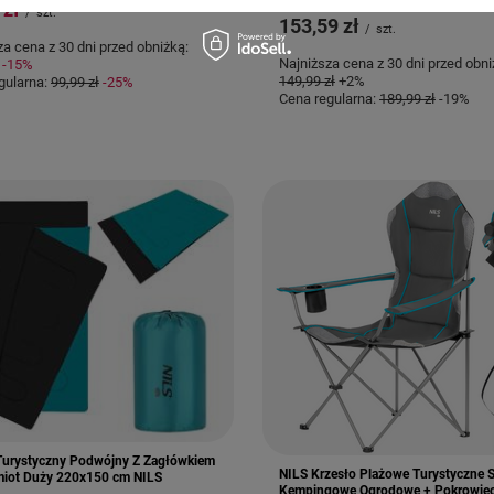
 zł
/
szt.
153,59 zł
/
szt.
za cena z 30 dni przed obniżką:
Najniższa cena z 30 dni przed obni
-15%
149,99 zł
+2%
gularna:
99,99 zł
-25%
Cena regularna:
189,99 zł
-19%
Turystyczny Podwójny Z Zagłówkiem
NILS Krzesło Plażowe Turystyczne 
iot Duży 220x150 cm NILS
Kempingowe Ogrodowe + Pokrowie