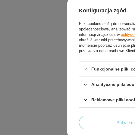
Krzesło
Konfiguracja zgód
Plażowe
93,02
Pliki cookies służą do personal
społecznościowe, analizować ru
informacji znajdziesz w
polityc
określić warunki przechowywani
momencie poprzez usunięcie pli
przetwarza dane osobowe Klien
Funkcjonalne pliki 
Analityczne pliki coo
Reklamowe pliki coo
PROMOC
Potwier
NILS Kr
Kemping