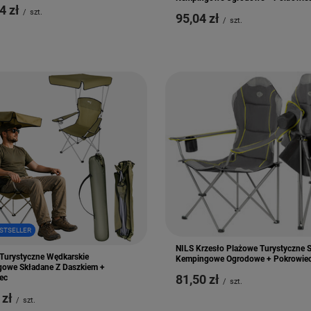
4 zł
/
szt.
95,04 zł
/
szt.
STSELLER
NILS Krzesło Plażowe Turystyczne 
 Turystyczne Wędkarskie
Kempingowe Ogrodowe + Pokrowie
owe Składane Z Daszkiem +
81,50 zł
ec
/
szt.
 zł
/
szt.