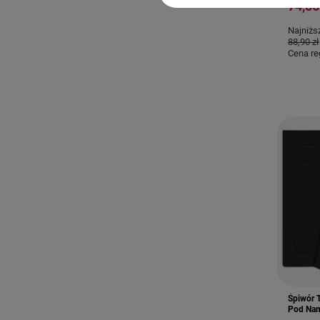
74,86
Najniżs
88,90 zł
Cena re
Śpiwór 
Pod Nam