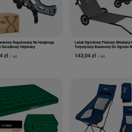
werowy Regulowany Na Hulajnogę
Leżak Ogrodowy Plażowy Składany 
ce Szczękowy Odpinany
Turystyczny Basenowy Do Ogrodu N
4 zł
143,04 zł
/
szt.
/
szt.