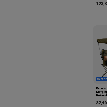
123,8
NASZ BE
Krzesło
Kemping
Pokrowi
82,46