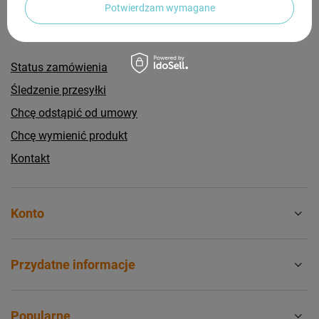
Potwierdzam wymagane
Zamówienia
Status zamówienia
Śledzenie przesyłki
Chcę odstąpić od umowy
Chcę wymienić produkt
Kontakt
Konto
Przydatne informacje
Popularne