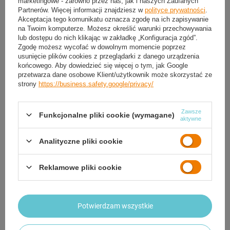
marketingowe - zarówno przez nas, jak i naszych Zaufanych
Partnerów. Więcej informacji znajdziesz w
polityce prywatności
.
Akceptacja tego komunikatu oznacza zgodę na ich zapisywanie
na Twoim komputerze. Możesz określić warunki przechowywania
lub dostępu do nich klikając w zakładkę „Konfiguracja zgód”.
Zgodę możesz wycofać w dowolnym momencie poprzez
usunięcie plików cookies z przeglądarki z danego urządzenia
końcowego. Aby dowiedzieć się więcej o tym, jak Google
przetwarza dane osobowe Klient/użytkownik może skorzystać ze
strony
https://business.safety.google/privacy/
Rękawice Bramkarskie Piłkarskie
Rękawice Bramkarskie Piłkarskie
Zawsze
Treningowe Usztywniony Palec Na
Treningowe Usztywniony Palec Na
Funkcjonalne pliki cookie (wymagane)
aktywne
Rzep METEOR
Rzep METEOR
47,90 zł
38,39 zł
/
para
/
para
Analityczne pliki cookie
4
5
6
7
8
4
5
6
7
8
ROZMIAR:
ROZMIAR:
9
9
Reklamowe pliki cookie
Potwierdzam wszystkie