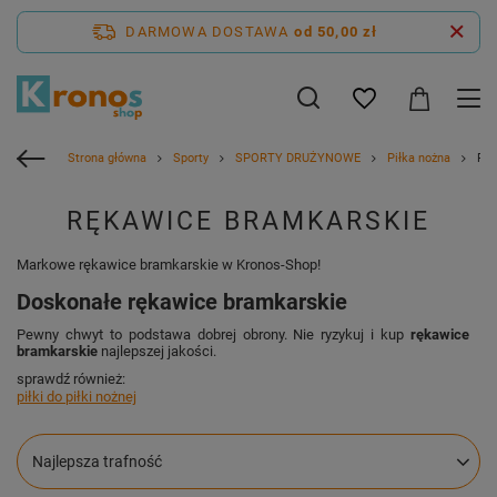
DARMOWA DOSTAWA
od 50,00 zł
Strona główna
Sporty
SPORTY DRUŻYNOWE
Piłka nożna
Ręk
RĘKAWICE BRAMKARSKIE
Markowe rękawice bramkarskie w Kronos-Shop!
Doskonałe rękawice bramkarskie
Pewny chwyt to podstawa dobrej obrony. Nie ryzykuj i kup
rękawice
bramkarskie
najlepszej jakości.
sprawdź również:
piłki do piłki nożnej
Zmień sortowanie
Najlepsza trafność