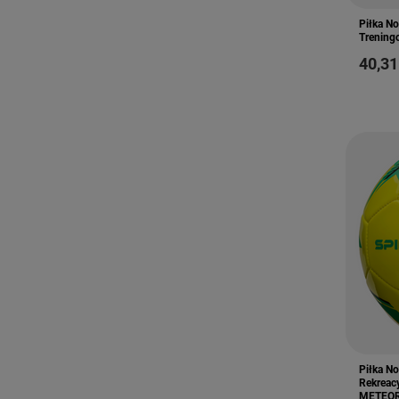
Piłka N
Trening
40,31
Piłka N
Rekreac
METEO