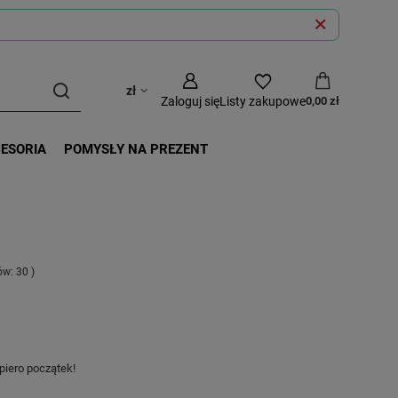
zł
Zaloguj się
Listy zakupowe
0,00 zł
CESORIA
POMYSŁY NA PREZENT
tów:
30
)
piero początek!