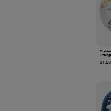
Piłka N
Trening
31,58