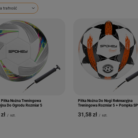
ortowanie
a trafność
Piłka Nożna Treningowa
Piłka Nożna Do Nogi Rekreacyjna
yjna Do Ogrodu Rozmiar 5
Treningowa Rozmiar 5 + Pompka S
 zł
31,58 zł
/
szt.
/
szt.