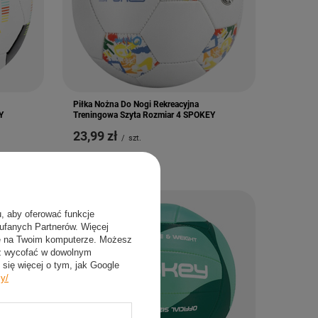
Piłka Nożna Do Nogi Rekreacyjna
Y
Treningowa Szyta Rozmiar 4 SPOKEY
23,99 zł
/
szt.
u, aby oferować funkcje
aufanych Partnerów. Więcej
ie na Twoim komputerze. Możesz
sz wycofać w dowolnym
się więcej o tym, jak Google
cy/