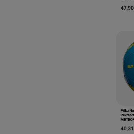
47,90
Piłka N
Rekreac
METEO
40,31