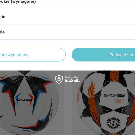
cookie (wymagane)
kie
ożna Do Nogi Rekreacyjna
Piłka Nożna Do Nogi Rekreacyjna
owa Szyta Rozmiar 5 SPOKEY
Treningowa Rozmiar 5 SPOKEY
kie
 zł
40,31 zł
/
szt.
/
szt.
dzam wymagane
Potwierdzam 