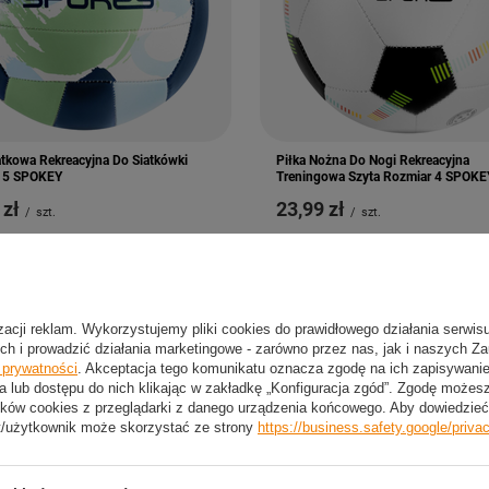
atkowa Rekreacyjna Do Siatkówki
Piłka Nożna Do Nogi Rekreacyjna
 5 SPOKEY
Treningowa Szyta Rozmiar 4 SPOKE
 zł
23,99 zł
/
szt.
/
szt.
izacji reklam. Wykorzystujemy pliki cookies do prawidłowego działania serwis
ch i prowadzić działania marketingowe - zarówno przez nas, jak i naszych Z
e prywatności
. Akceptacja tego komunikatu oznacza zgodę na ich zapisywan
a lub dostępu do nich klikając w zakładkę „Konfiguracja zgód”. Zgodę może
ków cookies z przeglądarki z danego urządzenia końcowego. Aby dowiedzieć 
t/użytkownik może skorzystać ze strony
https://business.safety.google/priva