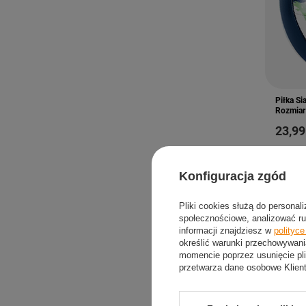
Piłka Si
Rozmiar
23,99
Konfiguracja zgód
Pliki cookies służą do personal
społecznościowe, analizować ru
informacji znajdziesz w
polityc
określić warunki przechowywani
momencie poprzez usunięcie pli
przetwarza dane osobowe Klien