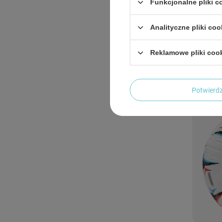
Funkcjonalne pliki 
Analityczne pliki coo
Piłka N
Trening
Reklamowe pliki coo
23,99
Potwier