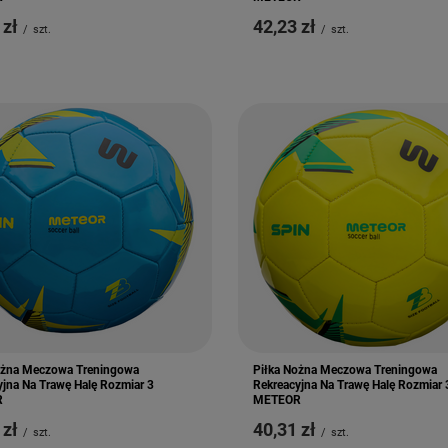
 zł
42,23 zł
/
szt.
/
szt.
ożna Meczowa Treningowa
Piłka Nożna Meczowa Treningowa
yjna Na Trawę Halę Rozmiar 3
Rekreacyjna Na Trawę Halę Rozmiar 
R
METEOR
 zł
40,31 zł
/
szt.
/
szt.