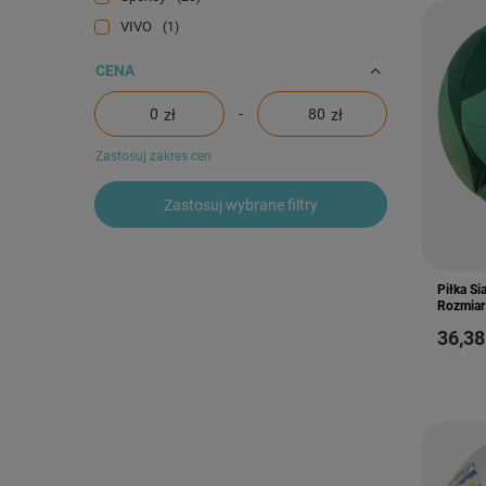
VIVO
1
CENA
-
zł
zł
Zastosuj zakres cen
Zastosuj wybrane filtry
Piłka Si
Rozmiar
36,38