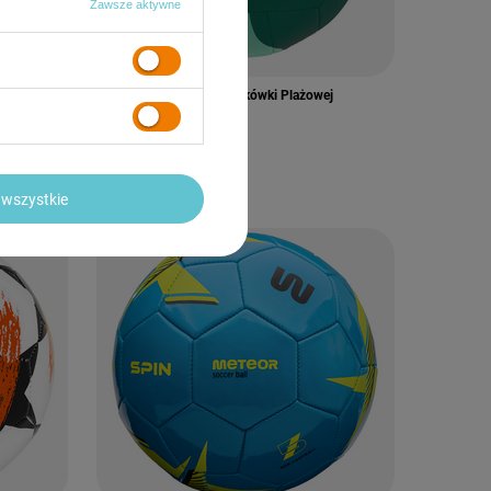
Zawsze aktywne
Piłka Siatkowa Do Siatkówki Plażowej
Rozmiar 5 SPOKEY
28,79 zł
/
szt.
wszystkie