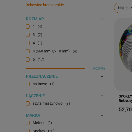
Rękawice bramkarskie
Zmień s
Najlepsz
ROZMIAR
1
4
3
2
4
1
4 (660 mm +/- 10 mm)
4
5
17
+ Rozwiń
PRZEZNACZENIE
na trawę
1
ŁĄCZENIE
SPOKEY 
Rekreac
szyta maszynowo
9
52,70
MARKA
Meteor
9
Spokey
20