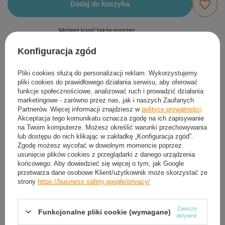
Dodaj do koszyka
Możesz kupić także poprzez:
Konfiguracja zgód
Produkt dostępny
Wysyłka
dzisiaj
Pliki cookies służą do personalizacji reklam. Wykorzystujemy
pliki cookies do prawidłowego działania serwisu, aby oferować
Darmowa i szybka dostawa
od
50,00 zł
funkcje społecznościowe, analizować ruch i prowadzić działania
30
dni na łatwy zwrot
marketingowe - zarówno przez nas, jak i naszych Zaufanych
Partnerów. Więcej informacji znajdziesz w
polityce prywatności
.
Sprawdź, w którym sklepie obejrzysz i kupisz od ręki
Akceptacja tego komunikatu oznacza zgodę na ich zapisywanie
Bezpieczne zakupy
na Twoim komputerze. Możesz określić warunki przechowywania
lub dostępu do nich klikając w zakładkę „Konfiguracja zgód”.
Zgodę możesz wycofać w dowolnym momencie poprzez
usunięcie plików cookies z przeglądarki z danego urządzenia
Darmowa dostawa do paczkomatu lub punktu
końcowego. Aby dowiedzieć się więcej o tym, jak Google
odbioru
przetwarza dane osobowe Klient/użytkownik może skorzystać ze
strony
https://business.safety.google/privacy/
Smile - dostawy ze sklepów internetowych przy zamówieniu od
50,00 zł
są za
darmo
Więcej informacji.
Zawsze
Funkcjonalne pliki cookie (wymagane)
aktywne