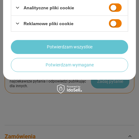
OPIS
Analityczne pliki cookie
SZCZEGÓŁOWE DANE
Reklamowe pliki cookie
GWARANCJA
OPINIE
(0)
Potwierdzam wszystkie
Potwierdzam wymagane
Potrzebujesz pomocy? Masz pytania?
Zadaj pytanie a my odpowiemy niezwłocznie,
Zadaj pytanie
najciekawsze pytania i odpowiedzi publikując
dla innych.
Zamówienia