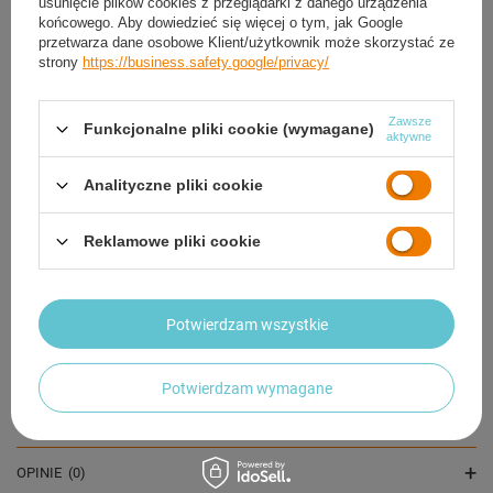
usunięcie plików cookies z przeglądarki z danego urządzenia
końcowego. Aby dowiedzieć się więcej o tym, jak Google
przetwarza dane osobowe Klient/użytkownik może skorzystać ze
strony
https://business.safety.google/privacy/
Zawsze
Funkcjonalne pliki cookie (wymagane)
aktywne
Piłka Nożna Do Nogi Rekreacyjna Treningowa Szyta
Analityczne pliki cookie
Rozmiar 4 + Pompka
31,58 zł
/
szt.
Reklamowe pliki cookie
OPIS
Potwierdzam wszystkie
SZCZEGÓŁOWE DANE
Potwierdzam wymagane
GWARANCJA
OPINIE
(0)