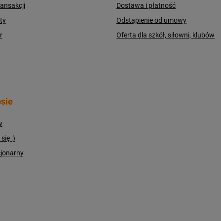
ransakcji
Dostawa i płatność
ty
Odstąpienie od umowy
r
Oferta dla szkół, siłowni, klubów
sie
y
ię :)
cjonarny