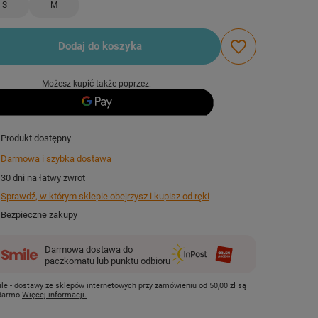
S
M
Dodaj do koszyka
Możesz kupić także poprzez:
Produkt dostępny
Darmowa i szybka dostawa
30
dni na łatwy zwrot
Sprawdź, w którym sklepie obejrzysz i kupisz od ręki
Bezpieczne zakupy
Darmowa dostawa do
paczkomatu lub punktu odbioru
le - dostawy ze sklepów internetowych przy zamówieniu od
50,00 zł
są
 darmo
Więcej informacji.