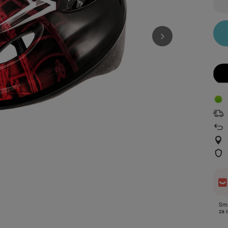
Smi
za