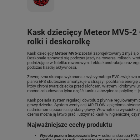
Kask dziecięcy Meteor MV5-2 –
rolki i deskorolkę
Kask dziecięcy
Meteor MV5-2
został zaprojektowany z myślą o
Doskonale sprawdzi się podczas jazdy na rowerze, rolkach, wro
podróżujące w foteliku rowerowym. Lekka konstrukcja oraz erg
podczas każdej aktywności.
Zewnętrzna skorupa wykonana z wytrzymałego PVC zwiększa o
pianki EPS skutecznie amortyzuje wstrząsy i pochłania energię
który chroni twarz dziecka przed słońcem, wiatrem i drobnymi u
mocno zabudowana tylna część kasku zabezpiecza potylicę – jed
Kask posiada system regulacji obwodu z płynnie regulowanym p
głowy dziecka. System wentylacji AIR FLOW z pięcioma otworam
nadmiernemu poceniu się skóry głowy. Wewnętrzna wyściółka j
czemu można ją łatwo prać i utrzymać kask w higienicznej czyst
Najważniejsze cechy produktu
Wysoki poziom bezpieczeństwa
– solidna skorupa PVC 