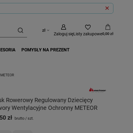
zł
Zaloguj się
Listy zakupowe
0,00 zł
CESORIA
POMYSŁY NA PREZENT
y METEOR
sk Rowerowy Regulowany Dziecięcy
wory Wentylacyjne Ochronny METEOR
50 zł
brutto
/
szt.