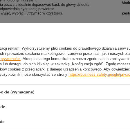
em i drobnymi urazami.
Mode
a pozwala idealnie dopasować kask do głowy dziecka.
dpowiednią cyrkulację powietrza.
wyjąć, wyprać i utrzymać w czystości.
Zest
a rolkach, wrotkach czy deskorolce.
izacji reklam. Wykorzystujemy pliki cookies do prawidłowego działania serwis
asku do wielkości głowy.
ch i prowadzić działania marketingowe - zarówno przez nas, jak i naszych Z
e prywatności
. Akceptacja tego komunikatu oznacza zgodę na ich zapisywan
e łatwo wyprać i zachować higienę użytkowania.
a lub dostępu do nich klikając w zakładkę „Konfiguracja zgód”. Zgodę może
ków cookies z przeglądarki z danego urządzenia końcowego. Aby dowiedzieć 
t/użytkownik może skorzystać ze strony
https://business.safety.google/priva
2 LETNIA GWARANCJA PRODUCENTA
cookie (wymagane)
2 Letnia Gwarancja Producenta
kie
kie
trzebujesz pomocy? Masz pytania?