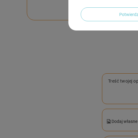
Zadaj pytanie a my o
Potwier
Treść twojej op
Dodaj własne 