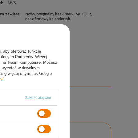
l
MV5
aw zawiera
Nowy, oryginalny kask marki METEOR
nasz firmowy kalendarzyk
u, aby oferować funkcje
aufanych Partnerów. Więcej
ie na Twoim komputerze. Możesz
sz wycofać w dowolnym
się więcej o tym, jak Google
cy/
Zawsze aktywne