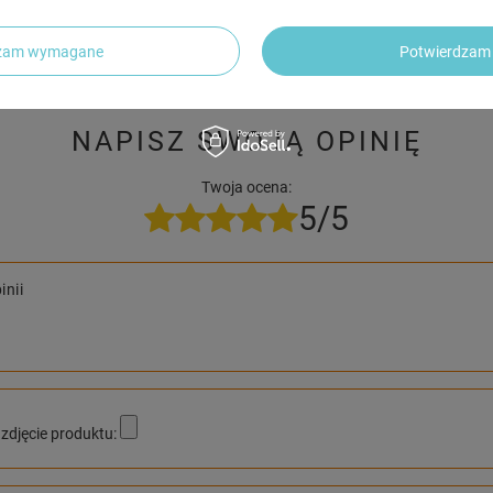
Zadaj pyta
dpowiemy niezwłocznie, najciekawsze pytania i odpowiedzi
publikując dla innych.
dzam wymagane
Potwierdzam 
NAPISZ SWOJĄ OPINIĘ
Twoja ocena:
5/5
inii
zdjęcie produktu: