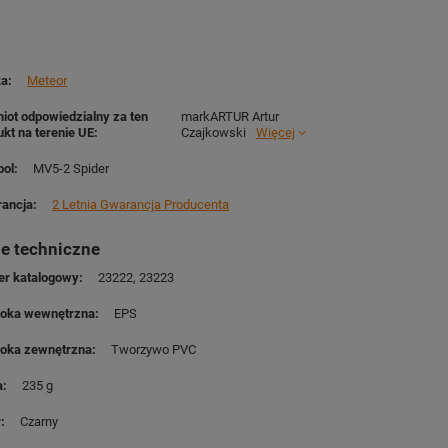
ka
Meteor
iot odpowiedzialny za ten
markARTUR Artur
ukt na terenie UE
Czajkowski
Więcej
ol
MV5-2 Spider
ancja
2 Letnia Gwarancja Producenta
e techniczne
r katalogowy
23222
23223
oka wewnętrzna
EPS
oka zewnętrzna
Tworzywo PVC
a
235 g
r
Czarny