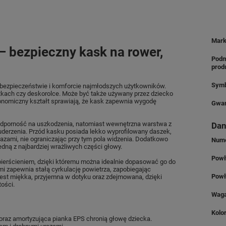
Mar
 bezpieczny kask na rower,
Podm
prod
Symb
 bezpieczeństwie i komforcie najmłodszych użytkowników.
tkach czy deskorolce. Może być także używany przez dziecko
onomiczny kształt sprawiają, że kask zapewnia wygodę
Gwar
dporność na uszkodzenia, natomiast wewnętrzna warstwa z
Dan
 uderzenia. Przód kasku posiada lekko wyprofilowany daszek,
razami, nie ograniczając przy tym pola widzenia. Dodatkowo
Nume
ną z najbardziej wrażliwych części głowy.
Powł
ierścieniem, dzięki któremu można idealnie dopasować go do
i zapewnia stałą cyrkulację powietrza, zapobiegając
Powł
est miękka, przyjemna w dotyku oraz zdejmowana, dzięki
ości.
Wag
Kolo
oraz amortyzująca pianka EPS chronią głowę dziecka.