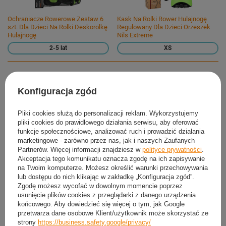
Ochraniacze Rowerowe Zestaw 6
Kask Na Rolki Rower Hulajnogę
szt. Dla Dzieci Na Rolki Deskorolkę
Regulowany Dla Dzieci Orzeszek
Hulajnogę
Nils Extreme
2-5 lat
XS
Dodaj do koszyka
Konfiguracja zgód
Możesz kupić także poprzez:
Pliki cookies służą do personalizacji reklam. Wykorzystujemy
pliki cookies do prawidłowego działania serwisu, aby oferować
funkcje społecznościowe, analizować ruch i prowadzić działania
marketingowe - zarówno przez nas, jak i naszych Zaufanych
Partnerów. Więcej informacji znajdziesz w
polityce prywatności
.
Produkt dostępny
Wysyłka
dzisiaj
Akceptacja tego komunikatu oznacza zgodę na ich zapisywanie
Darmowa i szybka dostawa
na Twoim komputerze. Możesz określić warunki przechowywania
lub dostępu do nich klikając w zakładkę „Konfiguracja zgód”.
30
dni na łatwy zwrot
Zgodę możesz wycofać w dowolnym momencie poprzez
Sprawdź, w którym sklepie obejrzysz i kupisz od ręki
usunięcie plików cookies z przeglądarki z danego urządzenia
końcowego. Aby dowiedzieć się więcej o tym, jak Google
Bezpieczne zakupy
przetwarza dane osobowe Klient/użytkownik może skorzystać ze
strony
https://business.safety.google/privacy/