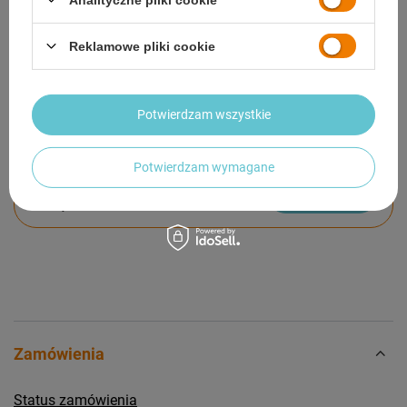
GWARANCJA
Reklamowe pliki cookie
OPINIE
(0)
Potwierdzam wszystkie
Potrzebujesz pomocy? Masz pytania?
Potwierdzam wymagane
Zadaj pytanie a my odpowiemy niezwłocznie,
Zadaj pytanie
najciekawsze pytania i odpowiedzi publikując
dla innych.
Zamówienia
Status zamówienia