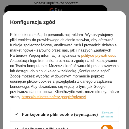
Możesz kupić także poprzez:
Konfiguracja zgód
Produkt dostępny
Wysyłka
jutro
Darmowa i szybka dostawa
Pliki cookies służą do personalizacji reklam. Wykorzystujemy
pliki cookies do prawidłowego działania serwisu, aby oferować
30
dni na łatwy zwrot
funkcje społecznościowe, analizować ruch i prowadzić działania
Sprawdź, w którym sklepie obejrzysz i kupisz od ręki
marketingowe - zarówno przez nas, jak i naszych Zaufanych
Partnerów. Więcej informacji znajdziesz w
polityce prywatności
.
Bezpieczne zakupy
Akceptacja tego komunikatu oznacza zgodę na ich zapisywanie
na Twoim komputerze. Możesz określić warunki przechowywania
lub dostępu do nich klikając w zakładkę „Konfiguracja zgód”.
Darmowa dostawa do paczkomatu lub punktu
Zgodę możesz wycofać w dowolnym momencie poprzez
odbioru
usunięcie plików cookies z przeglądarki z danego urządzenia
końcowego. Aby dowiedzieć się więcej o tym, jak Google
przetwarza dane osobowe Klient/użytkownik może skorzystać ze
Smile - dostawy ze sklepów internetowych przy zamówieniu od
50,00 zł
są za
strony
https://business.safety.google/privacy/
darmo
Więcej informacji.
Zawsze
Funkcjonalne pliki cookie (wymagane)
OPIS
aktywne
SZCZEGÓŁOWE DANE
Analityczne pliki cookie