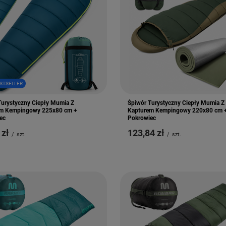
STSELLER
Turystyczny Ciepły Mumia Z
Śpiwór Turystyczny Ciepły Mumia Z
m Kempingowy 225x80 cm +
Kapturem Kempingowy 220x80 cm 
ec
Pokrowiec
 zł
123,84 zł
/
szt.
/
szt.