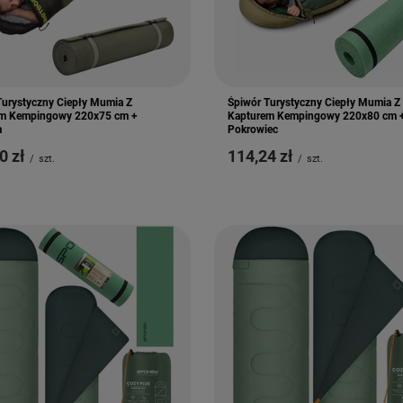
Turystyczny Ciepły Mumia Z
Śpiwór Turystyczny Ciepły Mumia Z
m Kempingowy 220x75 cm +
Kapturem Kempingowy 220x80 cm 
a
Pokrowiec
0 zł
114,24 zł
/
szt.
/
szt.