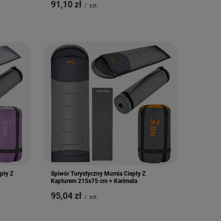
91,10 zł
/
szt.
pły Z
Śpiwór Turystyczny Mumia Ciepły Z
Kapturem 215x75 cm + Karimata
95,04 zł
/
szt.