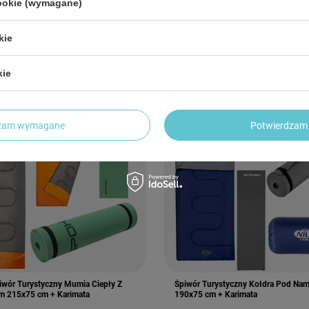
cookie (wymagane)
Śpiwór Turystyczny Koperta Pod
Śpiwór Turystyczny Mumia Lekki Z 
230x75 cm + Karimata
Kempingowy Z Pokrowcem 210x75 
Karimata
0 zł
kie
/
szt.
171,84 zł
/
szt.
kie
dzam wymagane
Potwierdzam 
iwór Turystyczny Mumia Ciepły Z
Śpiwór Turystyczny Kołdra Pod Nam
m 215x75 cm + Karimata
190x75 cm + Karimata