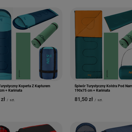
Turystyczny Koperta Z Kapturem
Śpiwór Turystyczny Kołdra Pod Nam
cm + Karimata
190x75 cm + Karimata
 zł
81,50 zł
/
szt.
/
szt.