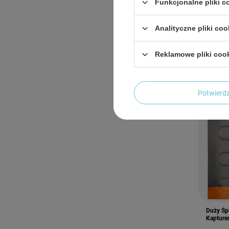
Funkcjonalne pliki 
Ciepły 
Namiot 
196,7
Analityczne pliki coo
Reklamowe pliki coo
Potwier
Duży Śp
Kapture