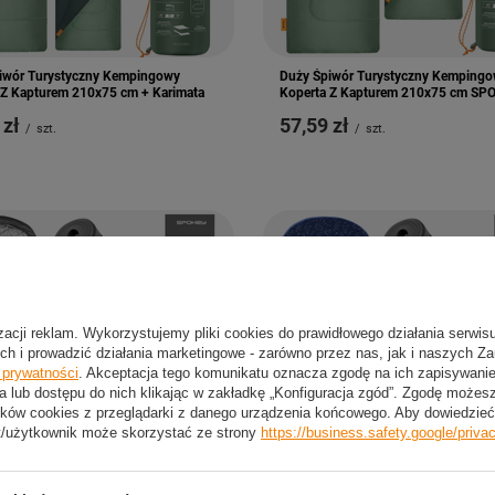
iwór Turystyczny Kempingowy
Duży Śpiwór Turystyczny Kemping
 Z Kapturem 210x75 cm + Karimata
Koperta Z Kapturem 210x75 cm SP
 zł
57,59 zł
/
szt.
/
szt.
izacji reklam. Wykorzystujemy pliki cookies do prawidłowego działania serwis
ch i prowadzić działania marketingowe - zarówno przez nas, jak i naszych Z
e prywatności
. Akceptacja tego komunikatu oznacza zgodę na ich zapisywan
a lub dostępu do nich klikając w zakładkę „Konfiguracja zgód”. Zgodę może
ków cookies z przeglądarki z danego urządzenia końcowego. Aby dowiedzieć 
t/użytkownik może skorzystać ze strony
https://business.safety.google/priva