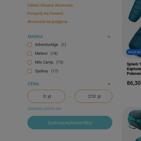
Odzież Obuwie Akcesoria
Pomysły Na Prezent
Akcesoria na przyjęcia
MARKA
Adventuridge
1
NASZ BE
Meteor
18
Nils Camp
73
Śpiwór 
Kapture
Spokey
17
Pokrowi
86,30
CENA
-
zł
zł
Zastosuj zakres cen
Zastosuj wybrane filtry