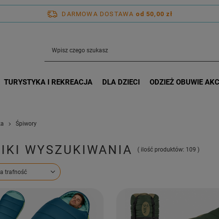
DARMOWA DOSTAWA
od 50,00 zł
TURYSTYKA I REKREACJA
DLA DZIECI
ODZIEŻ OBUWIE AK
ka
Śpiwory
IKI WYSZUKIWANIA
( ilość produktów:
109
)
ortowanie
a trafność