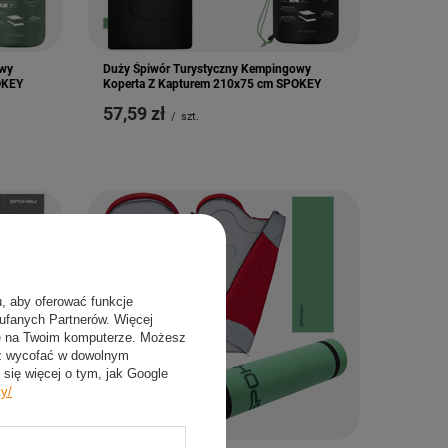
owy
Duży Śpiwór Turystyczny Kempingowy
OKEY
Koperta Z Kapturem 210x75 cm SPOKEY
57,59 zł
/
szt.
u, aby oferować funkcje
aufanych Partnerów. Więcej
ie na Twoim komputerze. Możesz
sz wycofać w dowolnym
się więcej o tym, jak Google
cy/