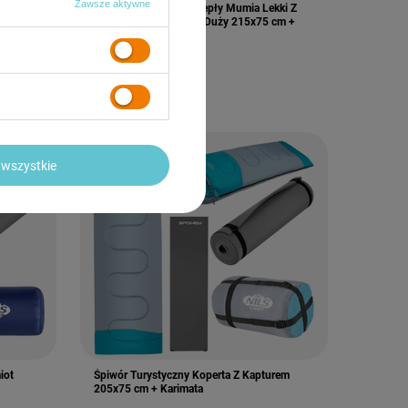
Zawsze aktywne
Kapturem
Śpiwór Turystyczny Ciepły Mumia Lekki Z
cm +
Pokrowcem Kapturem Duży 215x75 cm +
Karimata
99,00 zł
/
szt.
wszystkie
iot
Śpiwór Turystyczny Koperta Z Kapturem
205x75 cm + Karimata