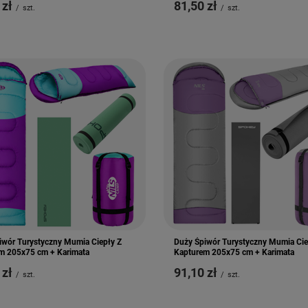
 zł
81,50 zł
/
szt.
/
szt.
iwór Turystyczny Mumia Ciepły Z
Duży Śpiwór Turystyczny Mumia Cie
m 205x75 cm + Karimata
Kapturem 205x75 cm + Karimata
 zł
91,10 zł
/
szt.
/
szt.