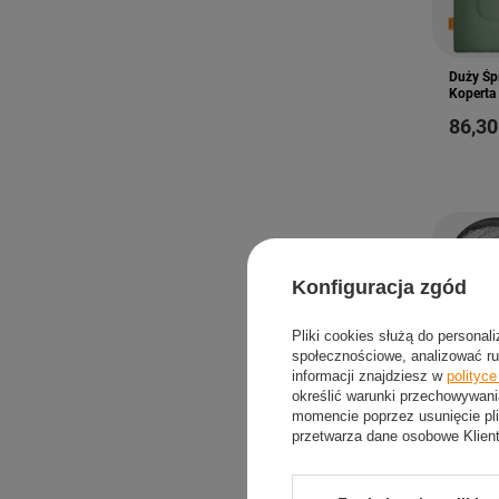
Duży Śp
Koperta
86,30
Konfiguracja zgód
Pliki cookies służą do personal
społecznościowe, analizować ru
informacji znajdziesz w
polityc
określić warunki przechowywani
momencie poprzez usunięcie pli
przetwarza dane osobowe Klien