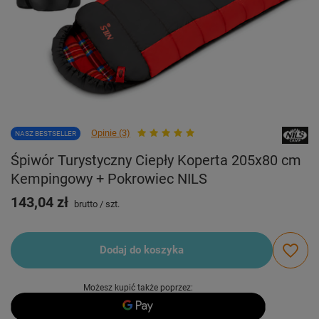
Opinie (3)
NASZ BESTSELLER
Śpiwór Turystyczny Ciepły Koperta 205x80 cm
Kempingowy + Pokrowiec NILS
143,04 zł
brutto
/
szt.
Dodaj do koszyka
Możesz kupić także poprzez: