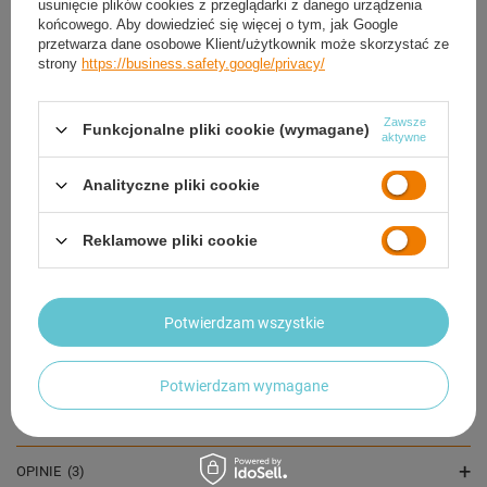
usunięcie plików cookies z przeglądarki z danego urządzenia
końcowego. Aby dowiedzieć się więcej o tym, jak Google
przetwarza dane osobowe Klient/użytkownik może skorzystać ze
strony
https://business.safety.google/privacy/
Zawsze
Funkcjonalne pliki cookie (wymagane)
aktywne
Śpiwór Turystyczny Ciepły Koperta 205x80 cm
Analityczne pliki cookie
Kempingowy + Karimata
171,84 zł
/
szt.
Reklamowe pliki cookie
OPIS
Potwierdzam wszystkie
SZCZEGÓŁOWE DANE
Potwierdzam wymagane
GWARANCJA
OPINIE
(3)