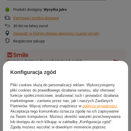
Produkt dostępny
Wysyłka
jutro
Darmowa i szybka dostawa
30
dni na łatwy zwrot
Sprawdź, w którym sklepie obejrzysz i kupisz od ręki
Bezpieczne zakupy
Darmowa dostawa do paczkomatu lub punktu
odbioru
Konfiguracja zgód
Smile - dostawy ze sklepów internetowych przy zamówieniu od
50,00 zł
są za
darmo
Więcej informacji.
Pliki cookies służą do personalizacji reklam. Wykorzystujemy
pliki cookies do prawidłowego działania serwisu, aby oferować
funkcje społecznościowe, analizować ruch i prowadzić działania
OSZCZĘDŹ KUPUJĄC WIĘCEJ
marketingowe - zarówno przez nas, jak i naszych Zaufanych
Partnerów. Więcej informacji znajdziesz w
polityce prywatności
.
Akceptacja tego komunikatu oznacza zgodę na ich zapisywanie
na Twoim komputerze. Możesz określić warunki przechowywania
lub dostępu do nich klikając w zakładkę „Konfiguracja zgód”.
Zgodę możesz wycofać w dowolnym momencie poprzez