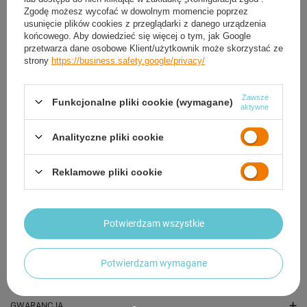
Zgodę możesz wycofać w dowolnym momencie poprzez
usunięcie plików cookies z przeglądarki z danego urządzenia
końcowego. Aby dowiedzieć się więcej o tym, jak Google
przetwarza dane osobowe Klient/użytkownik może skorzystać ze
strony
https://business.safety.google/privacy/
Zawsze
Funkcjonalne pliki cookie (wymagane)
aktywne
Analityczne pliki cookie
Śpiwór Turystyczny Ciepły Mumia Z Kapturem
Śpiwór Turystyczn
Kempingowy 220x80 cm + Pokrowiec
Kempingowy 220x8
Reklamowe pliki cookie
114,24 zł
123,84 zł
/
szt.
/
szt
Potwierdzam wszystkie
OPIS
Potwierdzam wymagane
SZCZEGÓŁOWE DANE
GWARANCJA