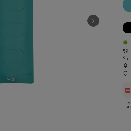
Smi
za