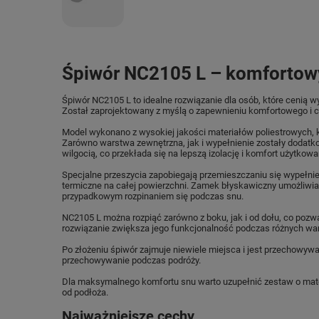
Śpiwór NC2105 L – komfortow
Śpiwór NC2105 L to idealne rozwiązanie dla osób, które ceni
Został zaprojektowany z myślą o zapewnieniu komfortowego i c
Model wykonano z wysokiej jakości materiałów poliestrowych, k
Zarówno warstwa zewnętrzna, jak i wypełnienie zostały dodat
wilgocią, co przekłada się na lepszą izolację i komfort użytkowa
Specjalne przeszycia zapobiegają przemieszczaniu się wypełni
termiczne na całej powierzchni. Zamek błyskawiczny umożliwia
przypadkowym rozpinaniem się podczas snu.
NC2105 L można rozpiąć zarówno z boku, jak i od dołu, co pozw
rozwiązanie zwiększa jego funkcjonalność podczas różnych w
Po złożeniu śpiwór zajmuje niewiele miejsca i jest przechowyw
przechowywanie podczas podróży.
Dla maksymalnego komfortu snu warto uzupełnić zestaw o matę 
od podłoża.
Najważniejsze cechy