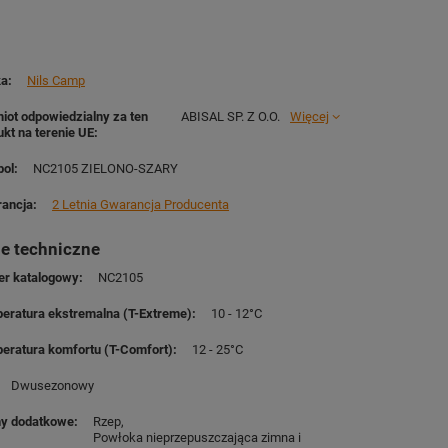
ka
Nils Camp
iot odpowiedzialny za ten
ABISAL SP. Z O.O.
Więcej
ukt na terenie UE
ol
NC2105 ZIELONO-SZARY
ancja
2 Letnia Gwarancja Producenta
e techniczne
r katalogowy
NC2105
eratura ekstremalna (T-Extreme)
10 - 12°C
eratura komfortu (T-Comfort)
12 - 25°C
Dwusezonowy
y dodatkowe
Rzep
Powłoka nieprzepuszczająca zimna i