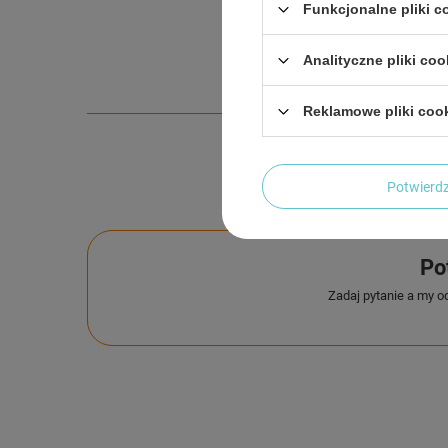
Funkcjonalne pliki 
Analityczne pliki coo
Reklamowe pliki coo
Potwier
Po
Zadaj pytanie a my o