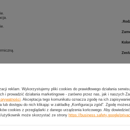
ie.
acja.
.Rod
ie.
Zam
Kolo
ermiczną.
Zest
Mat
Mate
izacji reklam. Wykorzystujemy pliki cookies do prawidłowego działania serwis
Mate
ch i prowadzić działania marketingowe - zarówno przez nas, jak i naszych Z
e prywatności
. Akceptacja tego komunikatu oznacza zgodę na ich zapisywan
Wym
a lub dostępu do nich klikając w zakładkę „Konfiguracja zgód”. Zgodę może
ków cookies z przeglądarki z danego urządzenia końcowego. Aby dowiedzieć 
Wype
t/użytkownik może skorzystać ze strony
https://business.safety.google/priva
Wym