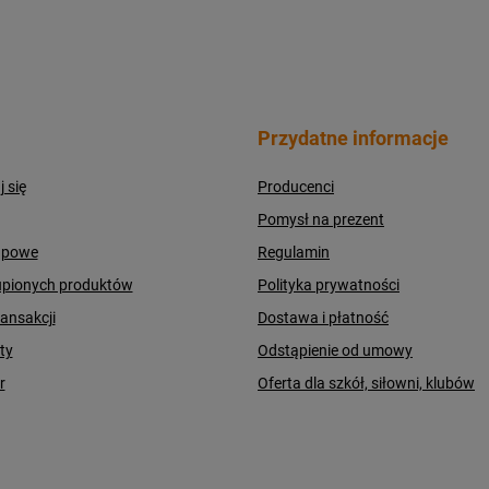
Przydatne informacje
j się
Producenci
Pomysł na prezent
upowe
Regulamin
upionych produktów
Polityka prywatności
ransakcji
Dostawa i płatność
ty
Odstąpienie od umowy
r
Oferta dla szkół, siłowni, klubów