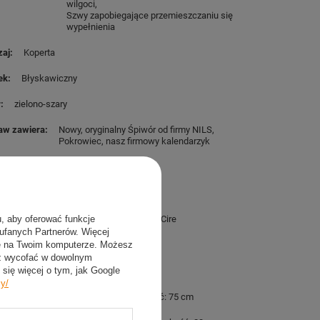
wilgoci
Szwy zapobiegające przemieszczaniu się
wypełnienia
zaj
Koperta
ek
Błyskawiczny
r
zielono-szary
aw zawiera
Nowy, oryginalny Śpiwór od firmy NILS
Pokrowiec
nasz firmowy kalendarzyk
eriał
riał wewnętrzny
190T Polyester
u, aby oferować funkcje
riał zewnętrzny
190T Polyester W/R Cire
aufanych Partnerów. Więcej
ie na Twoim komputerze. Możesz
iary i waga
sz wycofać w dowolnym
się więcej o tym, jak Google
łnienie
200 g/m2
Polyester fiber
cy/
iary
Długość: 190 + 30 cm
Szerokość: 75 cm