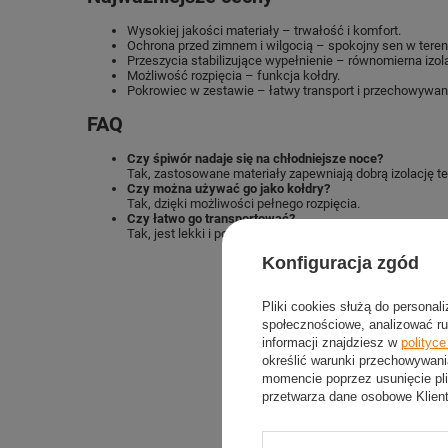
Wysokiej jakości materiały – trwałość i komfort.
Ochrona przed zimnem i wilgocią – spokojny sen w teren
Przeszycia stabilizujące wypełnienie – równomierna izol
Możliwość rozpięcia – funkcja kołdry.
Pokrowiec w zestawie – łatwy transport i przechowywan
FAQ
Czy śpiwór nadaje się na chłodniejsze noce?
Tak, zastosowane materiały zapewniają dobrą izolację t
Czy można używać go jako kołdry?
Tak, dzięki możliwości pełnego rozpięcia.
Czy łatwo go transportować?
Tak, jest lekki i posiada praktyczny pokrowiec.
Konfiguracja zgód
Pliki cookies służą do personal
społecznościowe, analizować ru
informacji znajdziesz w
polityc
określić warunki przechowywani
momencie poprzez usunięcie pli
przetwarza dane osobowe Klien