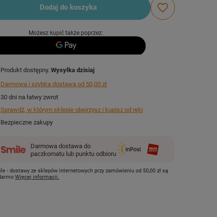
Dodaj do koszyka
Możesz kupić także poprzez:
Produkt dostępny
Wysyłka
dzisiaj
Darmowa i szybka dostawa
od
50,00 zł
30
dni na łatwy zwrot
Sprawdź, w którym sklepie obejrzysz i kupisz od ręki
Bezpieczne zakupy
Darmowa dostawa do
paczkomatu lub punktu odbioru
le - dostawy ze sklepów internetowych przy zamówieniu od
50,00 zł
są
 darmo
Więcej informacji.