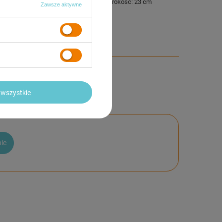
ary po złożeniu
Długość: 38 cm
Szerokość: 23 cm
Zawsze aktywne
a
1000 g
wszystkie
nie