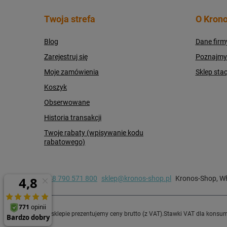
Twoja strefa
O Krono
Blog
Dane firm
Zarejestruj się
Poznajmy s
Moje zamówienia
Sklep sta
Koszyk
Obserwowane
Historia transakcji
Twoje rabaty (wpisywanie kodu
rabatowego)
+48 790 571 800
sklep@kronos-shop.pl
Kronos-Shop
,
Wł
W sklepie prezentujemy ceny brutto (z VAT).
Stawki VAT dla konsum