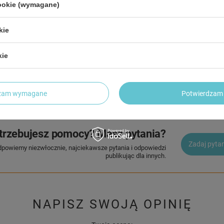
Wymi
cookie (wymagane)
Wag
kie
kie
2 LETNIA GWARANCJA PRODUCENTA
2 Letnia Gwarancja Producenta
dzam wymagane
Potwierdzam 
trzebujesz pomocy? Masz pytania?
Zadaj pyta
dpowiemy niezwłocznie, najciekawsze pytania i odpowiedzi
publikując dla innych.
NAPISZ SWOJĄ OPINIĘ