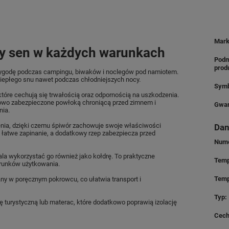
Mar
y sen w każdych warunkach
Podm
prod
ą wygodę podczas campingu, biwaków i noclegów pod namiotem.
iepłego snu nawet podczas chłodniejszych nocy.
Symb
tóre cechują się trwałością oraz odpornością na uszkodzenia.
kowo zabezpieczone powłoką chroniącą przed zimnem i
Gwar
nia.
enia, dzięki czemu śpiwór zachowuje swoje właściwości
Dan
 łatwe zapinanie, a dodatkowy rzep zabezpiecza przed
Nume
ala wykorzystać go również jako kołdrę. To praktyczne
Temp
arunków użytkowania.
Temp
any w poręcznym pokrowcu, co ułatwia transport i
Typ
turystyczną lub materac, które dodatkowo poprawią izolację
Cech