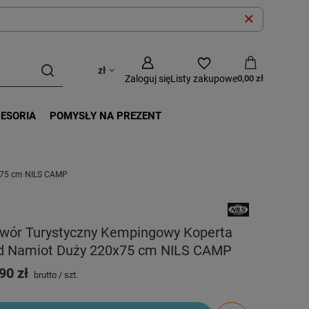
zł
Zaloguj się
Listy zakupowe
0,00 zł
CESORIA
POMYSŁY NA PREZENT
x75 cm NILS CAMP
iwór Turystyczny Kempingowy Koperta
d Namiot Duży 220x75 cm NILS CAMP
90 zł
brutto
/
szt.