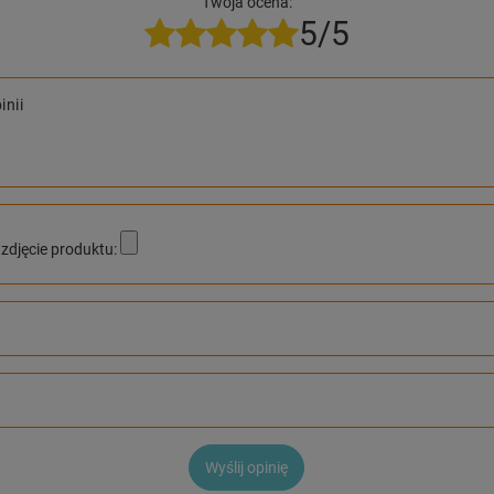
Twoja ocena:
5/5
inii
zdjęcie produktu:
Wyślij opinię