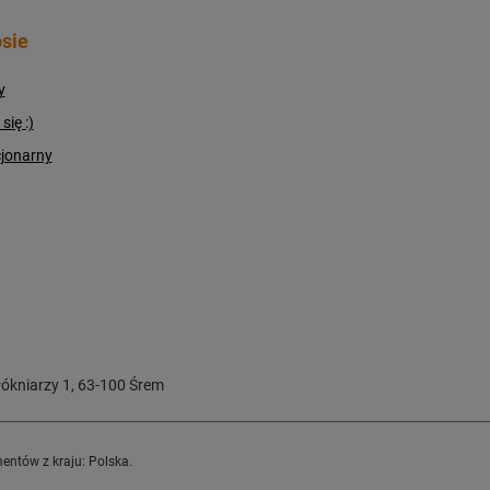
sie
y
ię :)
cjonarny
ókniarzy 1
,
63-100
Śrem
entów z kraju:
Polska
.