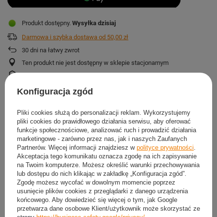
Produkt dostępny
Wysyłka
dzisiaj
Darmowa i szybka dostawa
od
50,00 zł
30
dni na łatwy zwrot
Ten produkt nie jest dostępny w sklepie stacjonarnym
Bezpieczne zakupy
Konfiguracja zgód
OSZCZĘDŹ KUPUJĄC WIĘCEJ
Pliki cookies służą do personalizacji reklam. Wykorzystujemy
pliki cookies do prawidłowego działania serwisu, aby oferować
funkcje społecznościowe, analizować ruch i prowadzić działania
marketingowe - zarówno przez nas, jak i naszych Zaufanych
Partnerów. Więcej informacji znajdziesz w
polityce prywatności
.
Akceptacja tego komunikatu oznacza zgodę na ich zapisywanie
na Twoim komputerze. Możesz określić warunki przechowywania
lub dostępu do nich klikając w zakładkę „Konfiguracja zgód”.
Zgodę możesz wycofać w dowolnym momencie poprzez
usunięcie plików cookies z przeglądarki z danego urządzenia
końcowego. Aby dowiedzieć się więcej o tym, jak Google
przetwarza dane osobowe Klient/użytkownik może skorzystać ze
strony
https://business.safety.google/privacy/