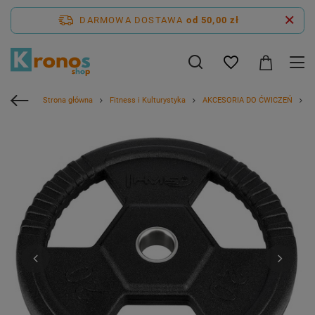
DARMOWA DOSTAWA
od 50,00 zł
Strona główna
Fitness i Kulturystyka
AKCESORIA DO ĆWICZEŃ
H